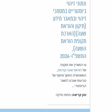
ונתוני זיהוי
ביומטריים במסמכי
זיהוי ובמאגר מידע
(תיקון והוראת
שעה)(הארכת
תקופת הוראת
השעה),
התשפ"ו-2026
צו המאריך את תוקפה
של
הוראת שעה קודמת
,
המאפשרת המשך איסוף של
טביעות אצבע למאגר
הביומטרי ...
זמן קריאה:
פחות מדקה