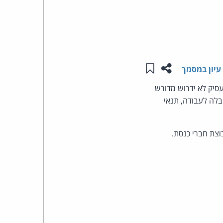
העומד
בראש
שתפו עמוד זה
שמור ב"תכנים שלי"
קבוצת
עיון במסמך
 כי מעסיק לא ידרוש מדורש
האינטרנט,
קבלה לעבודה, תנאי
הסייבר
וזכויות
היוצרים
של
פרל