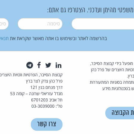
 משפטי מהימן ועדכני. הצטרפו גם אתם:
סיסמה
*
סיסמה
בהרשמה לאתר ובשימוש בו אתה מאשר שקראת את
תנאי
law.co.il מופעל בידי קבוצת הסייבר,
לינקדאין
טוויטר
פייסבוק
טלגרם
כויות היוצרים של פרל כהן
קבוצת הסייבר, הפרטיות וזכויות היוצרים
רץ.
פרל כהן צדק לצר ברץ
תמחה בסוגיות המתעוררות
דרך מנחם בגין 121
 בטכנולוגיות מידע
מגדל עזריאלי שרונה – קומה 53
תל אביב 6701203
טל': 03-3039000
ת הקבוצה
צרו קשר