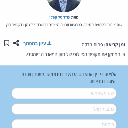
מאת‏
עו"ד טל קפלן
שותף וחבר בקבוצת הסייבר, הפרטיות וזכויות היוצרים במשרד פרל כהן צדק לצר ברץ
שתפו ע
שמו
עיון במסמך
זמן קריאה:
פחות מדקה
צו המתקן את תקופת הפיילוט של חוק המאגר הביומטרי.
אלפי עורכי דין ואנשי משפט נעזרים בידע משפטי מהימן ועדכני.
הצטרפו גם אתם:
שם משתמש
*
דואל
*
סיסמה
*