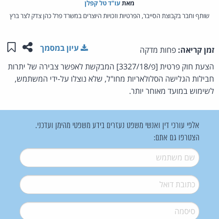
מאת‏
עו"ד טל קפלן
שותף וחבר בקבוצת הסייבר, הפרטיות וזכויות היוצרים במשרד פרל כהן צדק לצר ברץ
שתפו ע
שמו
עיון במסמך
זמן קריאה:
פחות מדקה
הצעת חוק פרטית [פ/3327/18] המבקשת לאפשר צבירה של יתרות
חבילות הגלישה הסלולאריות מחו"ל, שלא נוצלו על-ידי המשתמש,
לשימוש במועד מאוחר יותר.
אלפי עורכי דין ואנשי משפט נעזרים בידע משפטי מהימן ועדכני.
הצטרפו גם אתם:
שם משתמש
*
דואל
*
סיסמה
*