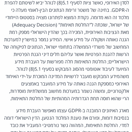
לסדן האירופי, כאשר ציות לסעיף 5.1(8) לנוהל יביא לשיטתם להפרת
ה-GDPR. בחינה של משטר זרימת הנתונים הבין-לאומי מעלה כי
מלכוד זה הוא מדומה. נקודת המוצא לפתרונו מצויה בסטטוס הייחודי
של ישראל, שזכתה ל"החלטת תאימות" (Adequacy Decision)
מאת הנציבות האירופית, המכירה בכך שהדין הישראלי מספק רמת
הגנה נאותה ושקולה על מידע אישי. המידע נמסר במישרין למערכות
המחשוב של משרדי הממשלה בתחומי ישראל, הנתונים לפיקוחה של
הרשות להגנת הפרטיות ואשר עליהם חלים דיני הגנת הפרטיות
הישראליים; החלטת התאימות חלה מפורשות על העברת מידע
המיועד לעיבוד אוטומטי מהסוג המבוקש בסעיף 5.1(8) לנוהל.
משהמידע המבוקש מועבר לרשויות המדינה המוכרת על-ידי האיחוד
האירופי כמספקת הגנה נאותה על מידע המועבר באמצעים
אלקטרוניים, ומשזה נשמר במערכות מחשוב ממשלתיות מוסדרות,
הרי שהוא חוסה תחת הגדרותיה המהותיות של החלטת התאימות.
מארג האיזונים המובנה ב-GDPR עצמו מאפשר העברת מידע
בנסיבות דומות, ופורם את טענת המלכוד הנטען. הדין הישראלי דומה
למדי. החלטת התאימות, המהווה גשר נורמטיבי המעביר את כובד