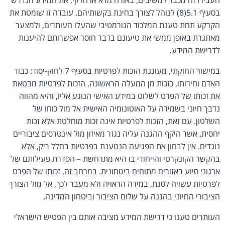
בסעיף 5.1(8) לנוהל לצורך בחינת בקשותיהם. עובדה זו שומטת את
הקרקע תחת טענת המלכוד הנורמטיבי שהעלו העותרים, ולמצער
מאתגרת באופן ממשי את טיעונם בדבר חוסר אפשרותם להיענות
לדרישת המידע.
במישור החוקתי, מעוגנת הזכות לפרטיות בסעיף 7 לחוק-יסוד: כבוד
האדם וחירותו, כזכות מן המעלה הראשונה. הזכות לפרטיות מבטאת
את זכותו של הפרט לשלוט במידע האישי הנוגע אליו, והיא מהווה
נדבך חיוני בשמירה על האוטונומיה האישית אל מול כוחו של
השלטון. עם זאת, הזכות לפרטיות אינה זכות מוחלטת אלא זכות
יחסית, אשר היקף ההגנה עליה נגזר מאיזון מול אינטרסים ציבוריים
נוגדים. אין לבחון את הפגיעה הנטענת בפרטיות בחלל ריק, אלא
בהקשר הקונקרטי והייחודי בו היא מתרחשת – הסדרת פעילותם של
ארגוני סיוע באזורים מתוחים ביטחונית. במרחב זה, זכותו של הפרט
לפרטיות עשויה לסגת, במידה הראויה ולא מעבר לכך, אל מול הצורך
הציבורי החיוני בהגנה על שלום הציבור וביטחון המדינה.
העותרים טענו כי דרישת המידע מציבה אותם בין הפטיש הישראלי