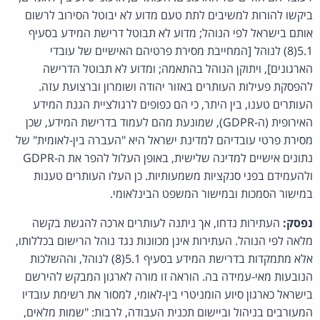
ביקשו להורות למשיבים לתת טעם מדוע לא יבוטל הסירוב לרשום
אותם בישראל לפי הנוהל; מדוע לא תבוטל דרישת המידע בסעיף
5.1(8) לנוהל [המחייבת מסירת פרטיהם האישיים של עובדי
הארגונים], ויתוקן הנוהל בהתאמה; ומדוע לא תבוטל הדרישה
להפסקת פעילות העותרים באזור יהודה ושומרון וברצועת עזה.
העותרים טענו, בין היתר, כי הם כפופים לרגולציית הגנת המידע
האירופית (ה-GDPR), שמונעת מהם לעמוד בדרישת המידע, שכן
מסירת פרטי עובדיהם למדינת ישראל היא "העברה בין-לאומית" של
נתונים אישיים למדינה שלישית, באופן העלול להפר את ה‑GDPR
ולהעמידם בפני סנקציות משמעותיות. כן העלו העותרים טענות
במישור הסמכות ובמישור המשפט הבינלאומי.
נפסק:
העתירות נדחו, אך ניתנה לעותרים ארכה להגשת בקשה
מלאה לפי הנוהל. העתירות אינן מכוונות נגד נוהל הרישום בכללותו,
אלא מתמקדות בדרישת המידע בסעיף 5.1(8) לנוהל, וההשלכות
הנובעות מאי-עמידה בה. הוראה זו מורה לארגון המבקש להירשם
בישראל כארגון סיוע הומניטרי בין‑לאומי, למסור את רשימת עובדיו
המעורבים בניהול וביישום תכנית העבודה, לרבות: "שמות מלאים,