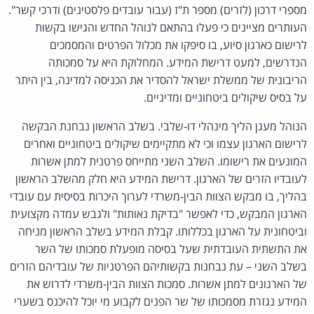
מספרי דרכון (לזרים) מספר ת"ז (עבור עובדים פלסטינים) ודרכי קשר".
העותרים מציינים כי פעלו בהתאם לנוהל החדש והגישו בקשות
לרישום כארגון סיוע, בו סיפקו את מכלול הפרטים והמסמכים
הנדרשים, למעט דרישת המידע. המחלוקת היא על סמכותה
הריבונית של ממשלת ישראל להסדיר את הכניסה למדינה, בין היתר
על בסיס שיקולים ביטחוניים ומדיניים.
הנוהל מעגן הליך מינהלי דו-שלבי. בשלב הראשון נבחנת הבקשה
לרישום הארגון עצמו וכי לא מתקיימים שיקולים ביטחוניים ואחרים
המונעים את רישומו. השלב השני מתייחס פרטנית למתן אשרות
לעובדיו הזרים של הארגון. דרישת המידע היא חלק מהשלב הראשון
בהליך, בו מבקש הצוות הבין-משרדי לערוך היכרות בסיסית עם עובדי
הארגון המבקש, כדי לאפשר "בדיקת נאותות" ולגבש עמדה מקצועית
וביטחונית על הארגון בכללותו. קבלת המידע בשלב הראשון מניחה
את התשתית העובדתית שעל בסיסה מופעלת סמכותו של השר
בשלב השני – עת נבחנות בקשותיהם הפרטניות של עובדיהם הזרים
של הארגונים למתן אשרות. סמכות הצוות הבין-משרדי לדרוש את
המידע נגזרת מסמכותו של שר הפנים לקבוע מי יוכל להיכנס בשערי