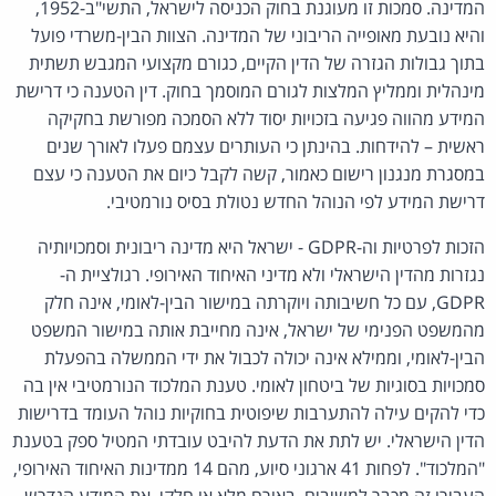
המדינה. סמכות זו מעוגנת בחוק הכניסה לישראל, התשי"ב-1952,
והיא נובעת מאופייה הריבוני של המדינה. הצוות הבין-משרדי פועל
בתוך גבולות הגזרה של הדין הקיים, כגורם מקצועי המגבש תשתית
מינהלית וממליץ המלצות לגורם המוסמך בחוק. דין הטענה כי דרישת
המידע מהווה פגיעה בזכויות יסוד ללא הסמכה מפורשת בחקיקה
ראשית – להידחות. בהינתן כי העותרים עצמם פעלו לאורך שנים
במסגרת מנגנון רישום כאמור, קשה לקבל כיום את הטענה כי עצם
דרישת המידע לפי הנוהל החדש נטולת בסיס נורמטיבי.
הזכות לפרטיות וה-GDPR - ישראל היא מדינה ריבונית וסמכויותיה
נגזרות מהדין הישראלי ולא מדיני האיחוד האירופי. רגולציית ה-
GDPR, עם כל חשיבותה ויוקרתה במישור הבין-לאומי, אינה חלק
מהמשפט הפנימי של ישראל, אינה מחייבת אותה במישור המשפט
הבין-לאומי, וממילא אינה יכולה לכבול את ידי הממשלה בהפעלת
סמכויות בסוגיות של ביטחון לאומי. טענת המלכוד הנורמטיבי אין בה
כדי להקים עילה להתערבות שיפוטית בחוקיות נוהל העומד בדרישות
הדין הישראלי. יש לתת את הדעת להיבט עובדתי המטיל ספק בטענת
"המלכוד". לפחות 41 ארגוני סיוע, מהם 14 ממדינות האיחוד האירופי,
העבירו זה מכבר למשיבים, באורח מלא או חלקי, את המידע הנדרש