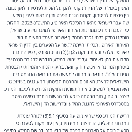
המשקל אל הדין הישראלי, ניתנה בדיוק על יסוד דמיון זה ועל יסוד
האמון ביכולתו של הדין המקומי להגן על הזכות לפרטיות ולאזן נכונה
בין פרטיות לביטחון. תקנות הגנת הפרטיות (הוראות לעניין מידע
שהועבר לישראל מהאזור הכלכלי האירופי), התשפ"ג-2023, החלות
על העברת מידע ממדינות האיחוד האירופי למאגר מידע בישראל,
הותקנו כחלק בלתי נפרד מתהליך אשרור מעמד התאימות מול
האיחוד האירופי. תכליתן הייתה לגשר על הפערים בין הדין הישראלי
לאירופי. אלה קובעות בתקנה 2(ב)(2) חריג מפורש, לפיו החובות
הקבועות בהן לא יחולו על "שימוש במידע הנדרש למטרת הגנה על
ביטחון המדינה או אכיפת חוק, וזאת בהיקף הנחוץ והמידתי להבטחת
מטרות אלה". הוראה זו מהווה למעשה את הבבואה הנורמטיבית
הישראלית למארג האיזונים והחרגות הביטחון המעוגנים ב-GDPR;
היא מעניקה למשיבים את התשתית החוקית הנדרשת לעיבוד המידע
לצרכי ביטחון, תוך הבטחה כי פעולת הרשות נותרת נטועה היטב
בסטנדרט האירופי להגנת המידע ובדרישות הדין הישראלי.
דרישת המידע כפי שהיא מופיעה בסעיף 5.1(8) לנוהל עומדת
במבחני התכלית, הנחיצות והמידתיות, אין עוד מקום לטענה כי
הסעיף כופה על הארגונים הפרה של הדין הזר. דרישת המידע בסעיף