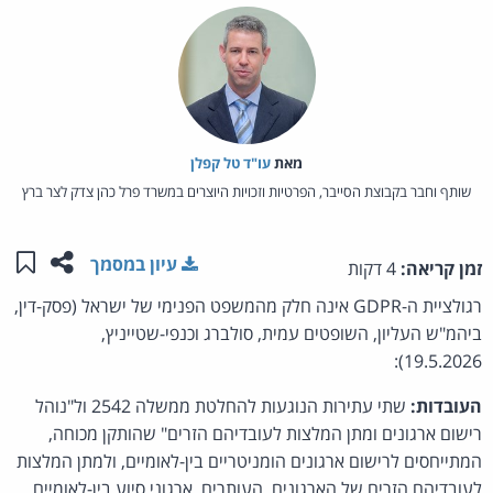
מאת‏
עו"ד טל קפלן
שותף וחבר בקבוצת הסייבר, הפרטיות וזכויות היוצרים במשרד פרל כהן צדק לצר ברץ
שתפו ע
שמו
עיון במסמך
זמן קריאה:
4 דקות
רגולציית ה-GDPR אינה חלק מהמשפט הפנימי של ישראל (פסק-דין,
ביהמ"ש העליון, השופטים עמית, סולברג וכנפי-שטייניץ,
19.5.2026):
העובדות:
שתי עתירות הנוגעות להחלטת ממשלה 2542 ול"נוהל
רישום ארגונים ומתן המלצות לעובדיהם הזרים" שהותקן מכוחה,
המתייחסים לרישום ארגונים הומניטריים בין-לאומיים, ולמתן המלצות
לעובדיהם הזרים של הארגונים. העותרים, ארגוני סיוע בין-לאומיים,