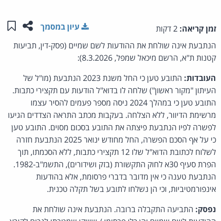
שתפו ע
שמו
עיון במסמך
זמן קריאה:
2 דקות
הנתבעת אינה שולחת את ההודעות לשם שמיים (פסק-דין, תביעות
קטנות ת"א, הרשם מיכאל שמפל, 8.3.2026):
העובדות:
התובע טען כי החל משנת 2023 הנתבעת (מו"ל של
העיתון "מקור ראשון") שלחה לו בדוא"ל הודעות עם תקצירי כתבות.
התובע טען כי במהלך 2024 ניסה מספר פעמים להסיר עצמו
מרשימת הדיוור, ללא הצלחה. בעקבות מכתב התראה הצדדים הגיעו
לפשרה לפיו הנתבעת פיצתה את התובע בסכום מסוים. התובע טען
כי על אף הסכם הפשרה, החל מחודש ינואר 2025 הנתבעת חזרה
לשלוח לכתובת הדוא"ל שלו 12 תקצירי כתבות, ללא הסכמתו, תוך
הפרת סעיף 30א לחוק התקשורת (בזק ושידורים), התשמ"ב-1982.
הנתבעת טענה כי אין מדובר בדברי פרסומת, אלא בהודעות
אינפורמטיביות, וכי הן נשלחו לתובע בשל תקלה טכנית.
נפסק:
התביעה התקבלה ברובה. הנתבעת אינה שולחת את