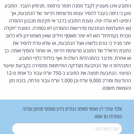
התובע אינו מעוניין לקבל ממנה חומר פרסומי, מניסיון העבר. התובע
טען כי ניסה בעבר להסיר עצמו מרשימת הדיוור של הנתבעת, אך
ניסיונו לא עלה יפה. טענת התובע בדבר אי תקינות מנגנון ההסרה
(או התעלמות הנתבעת מדרישות ההסרה) לא נסתרה. המונח "תקלה
טכנית נקודתית" הוא לא יותר מאוסף מילים שאין מאחוריהן ולא כלום.
יותר סביר כי גורם כלשהו אצל הנתבעת, או שלא טרח להסיר את
כתובת הדוא"ל של התובע מרשימת הדיוור, או שחזר והוסיף אותה. כך
או אחרת, מדובר בהתנהלות רשלנית ואף בזלזול כלפי התובע.
התנהלות זו של הנתבעת מצדיקה התייחסות מחמירה בקביעת שיעור
הפיצוי. הנתבעת תפצה את התובע ב-750 ש"ח עבור כל אחת מ-12
ההודעות וסה"כ 9,000 ש"ח וכן 1,000 ש"ח עבור טרחה, בזבוז זמן
והוצאות משפט.
אלפי עורכי דין ואנשי משפט נעזרים בידע משפטי מהימן ועדכני.
הצטרפו גם אתם:
שם משתמש
*