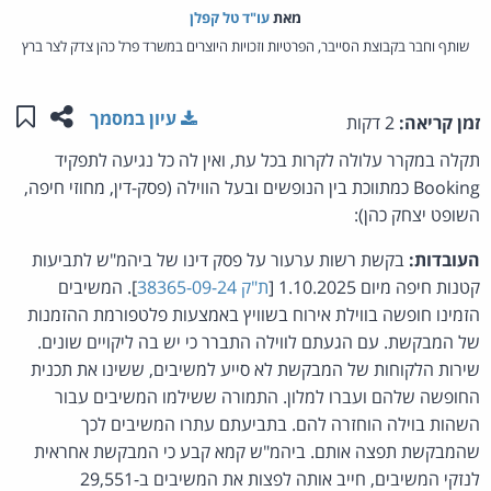
מאת‏
עו"ד טל קפלן
שותף וחבר בקבוצת הסייבר, הפרטיות וזכויות היוצרים במשרד פרל כהן צדק לצר ברץ
שתפו ע
שמו
עיון במסמך
זמן קריאה:
2 דקות
תקלה במקרר עלולה לקרות בכל עת, ואין לה כל נגיעה לתפקיד
Booking כמתווכת בין הנופשים ובעל הווילה (פסק-דין, מחוזי חיפה,
השופט יצחק כהן):
העובדות:
בקשת רשות ערעור על פסק דינו של ביהמ"ש לתביעות
קטנות חיפה מיום 1.10.2025 [
ת"ק 38365-09-24
]. המשיבים
הזמינו חופשה בווילת אירוח בשוויץ באמצעות פלטפורמת ההזמנות
של המבקשת. עם הגעתם לווילה התברר כי יש בה ליקויים שונים.
שירות הלקוחות של המבקשת לא סייע למשיבים, ששינו את תכנית
החופשה שלהם ועברו למלון. התמורה ששילמו המשיבים עבור
השהות בוילה הוחזרה להם. בתביעתם עתרו המשיבים לכך
שהמבקשת תפצה אותם. ביהמ"ש קמא קבע כי המבקשת אחראית
לנזקי המשיבים, חייב אותה לפצות את המשיבים ב-29,551