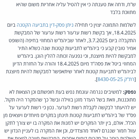
ש"ח, ודחה את טענתה כי אין להטיל עליה אחריות משום שהיא
מתווכת בלבד
לשלמות התמונה יצוין כי תחילה
ניתן פסק-דין בתביעה הקטנה
ביום
18.4.2025, אך בקשת רשות ערעור רשות ערעור של המבקשת
התקבלה ביום 3.7.2025, לאחר שביהמ"ש המחוזי בחיפה (השופט
אמיר טובי) קבע כי ביהמ"ש לתביעות קטנות שגה כשלא התיר
למבקשת להיות מיוצגת, וכי נפגעה זכותה להלין הוגן. ביהמ"ש
המחוזי ביטל את פסה"ד מיום 18.4.2025 והורה על החזרת הדיון
לביהמ"ש לתביעות קטנות לאחר שיתאפשר למבקשת להיות מיוצגת
[
רת"ק 8430-05-25
].
נפסק:
למשיבים נגרמה עוגמת נפש בעת חופשתם וכן הוצאות לא
מתוכננות, וזאת בשל העדר מזגן בווילה ובשל כך שהמקרר היה תקול.
יש להיעתר לבקשה לקבלת רשות לערער. נכון כי רשות לערער על
פס"ד של ביהמ"ש לתביעות קטנות תינתן במקרים מיוחדים ויוצאים מן
הכלל. אולם, בין יתר המקרים יש למנות את המקרה בו יש צורך לתקן
עוול חמור שנגרם לאחד מהצדדים, וכן את המקרה בו לעניין הנדון יש
השלכות רוחב על מקרים דומים אחרים. המבקשת חויבה לפצות את