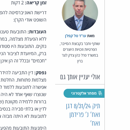
זמן קריאה:
2 דקות
דרישת האוניברסיטה להפעי
השופט אודי הקר):
העובדות:
התובעות טענו 
מאת‏
עו"ד טל קפלן
ללא הפעלת מצלמה, במהלך
שותף וחבר בקבוצת הסייבר,
נזקים. התובעות היו סטוד
הפרטיות וזכויות היוצרים
ברק, המיועדת לציבור הנ
במשרד פרל כהן צדק לצר
"חכמים" ובכלל זה הן אינן
ברץ
נפסק:
דין התביעה להידחו
אולי יעניין אותך גם
מצלמות פתוחות. החלטת ה
אפשרה לתובעות ללמוד לל
מסחר אלקטרוני
שנוצרו שאף אחד לא היה י
ברורות ללמידה מקוונת (
תיק 8/31/24 דגן
לדין או בלתי סבירה בנסי
ואח' נ' פרידמן
לתובעות לא היתה מבזה א
ואח'
הימנעות התובעות מהפעל