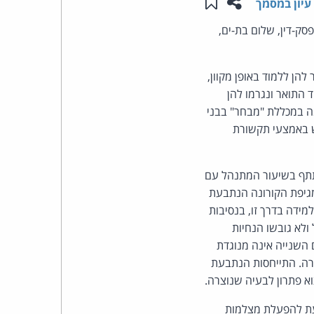
שתפו עמוד זה
שמור ב"תכנים שלי"
עיון במסמך
העומד
ק-דין, שלום בת-ים,
בראש
הן ללמוד באופן מקוון,
התואר ונגרמו להן
קבוצת
מה במכללת "מבחר" בבני
האינטרנט,
ש באמצעי תקשורת
הסייבר
שתתף בשיעור המתנהל עם
וזכויות
מגיפת הקורונה הנתבעת
ידה בדרך זו, בנסיבות
היוצרים
ולא גובשו הנחיות
השנייה אינה מנוגדת
של
ירה. התייחסות הנתבעת
א פתרון לבעיה שנוצרה.
פרל
עת להפעלת מצלמות