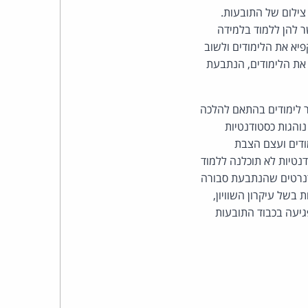
כהן
 צילום של התובעות.
ר להן ללמוד בלמידה
צדק
יא את הלימודים ולשוב
את הלימודים, הנתבעת
לצר
ברץ.
ר לימודים בהתאם להלכה
נוהגות כסטודנטיות
פועל
ודים ועצם הצבת
נטיות לא תוכלנה ללמוד
מ־1996
דנרטים שהנתבעת סבורה
של עיקרון השוויון,
פגיעה בכבוד התובעות