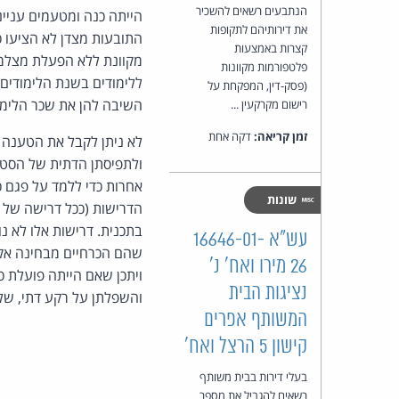
הנתבעים רשאים להשכיר
הייתה כנה ומטעמים עניינ
את דירותיהם לתקופות
התובעות מצדן לא הציעו כ
קצרות באמצעות
מקוונת ללא הפעלת מצלמו
פלטפורמות מקוונות
ללימודים בשנת הלימודים
(פסק-דין, המפקחת על
השיבה להן את שכר הלימו
רישום מקרקעין ...
זמן קריאה:
דקה אחת
לא ניתן לקבל את הטענה 
ולתפיסתן הדתית של הסטודנ
אחרות כדי ללמד על פגם 
שונות
הדרישות (ככל דרישה של מ
בתכנית. דרישות אלו לא 
עש"א 16646-01-
שהם הכרחיים מבחינה אקד
26 מירו ואח' נ'
ויתכן שאם הייתה פועלת כ
נציגות הבית
והשפלתן על רקע דתי, שלא 
המשותף אפרים
קישון 5 הרצל ואח'
בעלי דירות בבית משותף
רשאים להגביל את מספר