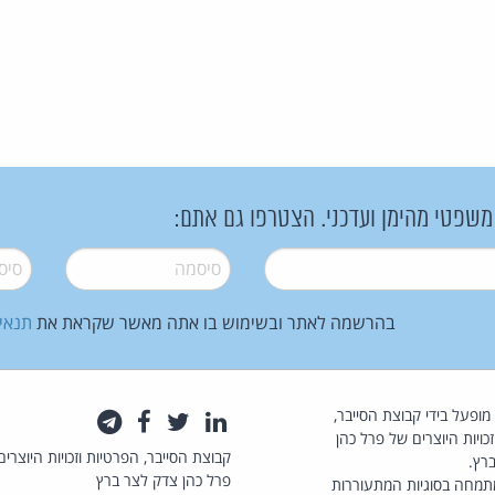
 משפטי מהימן ועדכני. הצטרפו גם אתם:
סיסמה
*
סיסמה
בהרשמה לאתר ובשימוש בו אתה מאשר שקראת את
תנאי
law.co.il מופעל בידי קבוצת הסייבר,
לינקדאין
טוויטר
פייסבוק
טלגרם
כויות היוצרים של פרל כהן
קבוצת הסייבר, הפרטיות וזכויות היוצרים
רץ.
פרל כהן צדק לצר ברץ
תמחה בסוגיות המתעוררות