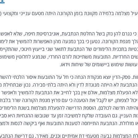
ל מצלמה בלמידה מקוונת בזמן הקורונה היתה מטעם ענייני ומקצועי (פס
כי נגרם להן נזק בשל החלטת הנתבעת, אוניברסיטת חיפה, שלא לאפשר ל
 מגפת הקורונה. נטען כי בכך נמנעה מהן האפשרות להמשיך את לימוד 
נטיות בתכנית הלימודים של הנתבעת לתואר שני בייעוץ חינוכי, שהתקיי
שים החרדיות. התובעות משתייכות לזרם החרדי, שנמנע לחלוטין משימו
 עושות שימוש ביישומים של שיחות וידאו.
ת. פסק-הדין יוצא מנקודת הנחה כי חל על התובעות איסור הלכתי לה
נתבעת לא הייתה מנוגדת לדין ולא היתה בלתי סבירה. נכון שבתחילת 
א הפעלת מצלמות, אולם אין בכך לחייב את הנתבעת להמשיך ולאפשר למ
כול לצפותן. יש לקבל את הטענה כי עם פרוץ מגפת הקורונה שרר בלבול 
שהיתה חדשה לכולם). הוספת הדרישה להפעלת מצלמות בשנת הלימודים 
בות העניין. גם העובדה שלקח למשיבה זמן עד שגובשו ההנחיות היא סב
ו מזלזלת. הנתבעת התייחסה לטענות התובעות ואף ביקשה לנסות ולמצו
ת המצלמות נבעה מטעמי דת אמיתיים וכנים. מאידך, גם דרישת הנתב