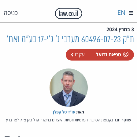
EN
כניסה
3 במרץ 2024
ת"ק 60496-07-23 מערבי נ' ג'י-17 בע"מ ואח'
ספאם ודואל
עקבו
מאת‏
עו"ד טל קפלן
שותף וחבר בקבוצת הסייבר, הפרטיות וזכויות היוצרים במשרד פרל כהן צדק לצר ברץ