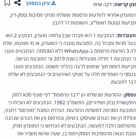
שתפו ע
שמו
עיון במסמך
זמן קריאה:
דקה אחת
המועדון אחראי להודעות פרסומת ששלחו מפיקי מסיבות (פסק-דין,
תביעות קטנות ראשל"צ, השופטת דר להב):
העובדות:
הנתבעת 1 היא חברה שבבעלותה מועדון. הנתבע 2 הוא
בעל מניות ומנהל בה. התובעת טענה כי המועדון, או מי מטעמו, שלח
לה 3 הודעות פרסומת ב-WhatsApp ללא הסכמתה. הנתבעים טענו
כי הנתבעת 1 חדלה מפעילות בשנת 2019 וכי התובעת הגישה
תביעות דומות תוך שימוש לרעה בהליכי משפט. הנתבעים טענו
בנוסף כי האחריות חלה על מפיקי האירועים וכי הנתבעים לא שלחו
דבר לתובעת.
נפסק:
ההודעות שנשלחו הן "דבר פרסומת" לפי סעיף 30א לחוק
התקשורת (בזק ושידורים), התשמ"ב-1982. הנתבעים לא הוכיחו כי
התובעת הסכימה למשלוח ההודעות. הגדרת המונח "מפרסם" רחבה,
וכוללת הן את הגורם שעיסוקו בשיווק ובפרסום והן את הגורם שנהנה
מהפרסום הלכה למעשה. הנתבעים לא הכחישו כי המועדון מפיק
טובת הנאה מהמסיבות המתקיימות בו, שעה שהוא משכיר את