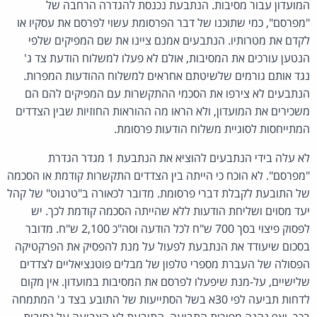
המועדון עבור מסיבות. הנתבעת נכנסת להגדרה הרחבה של
"מפרסם", כמי שתוכנו של דבר הפרסומת עשוי לפרסם את עסקיו או
לקדם את מטרותיו. הנתבעים אמנם ציינו את שם המפיקים שלפי
הנטען עורכים את המסיבות, אולם לא פעלו למשלוח הודעת צד ג'
נגד אותם גורמים שלשיטתם אחראים למשלוח ההודעות המפרות.
הנתבעים לא צירפו את הסכמי ההתקשרות עם המפיקים להם הם
משכירים את המועדון, ולא הראו מה ההוראות החוזיות שבין הצדדים
המתייחסות לסוגיית משלוח הודעות פרסומת.
לא עלה בידי הנתבעים להוציא את הנתבעת 1 מגדר הגדרת
"מפרסם". לא הוכח כי הייתה בין הצדדים התקשרות קודמת או הסכמה
של התובעת לקבלת דברי פרסומת. מדובר לכאורה ב"טרגוט" של קהל
יעד מסוים ושליחת הודעות ללא שהייתה הסכמה קודמת לכך. יש
לפסוק פיצוי בסך 700 ש"ח לכל הודעה וסה"כ 2,100 ש"ח. מדובר
בסכום שיעודד את הנתבעת לפעול על מנת להפסיק את הפרקטיקה
הפסולה של העברת מספרי טלפון של מבלים פוטנציאליים לצדדים
שלישיים, על-מנת שיפעלו לפרסם את המסיבות במועדון. אין מקום
לדחות תביעה לפי 30א בשל הסתייעות של התובע בצד ג' המתמחה
בכך, ואף נהנה מפירות התביעה. התובעת לא הצביעה על נסיבות