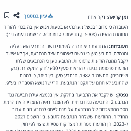
שתפו ע
שמו
עיון במסמך
זמן קריאה:
דקה אחת
העובדה כי מדובר בכשל מערכתי או בטעות אנוש אין בה בכדי להוריד
מחומרת ההפרה (פסק-דין, תביעות קטנות ת"א, הרשמת נעמה ניר):
העובדות:
הנתבעת היא חברה לאימוני כושר והנתבע הוא בעליה
ומנהלה. התובע טען כי נרשם לאימונים אצל הנתבעת, אך לא אישר
לקבל ממנה הודעות פרסומיות. התובע טען כי הנתבעים שלחו
הודעות פרסומת בניגוד להוראות סעיף 30א לחוק התקשורת (בזק
ושידורים), התשמ"ב-1982. הנתבע טען, בין היתר, כי למרות
שהתובע לא חתם על תקנון הנתבעת, הרי שהנושא הוסבר לו בע"פ.
נפסק:
יש לקבל את התביעה בחלקה. אין בנמצא עילת תביעה נגד
הנתבע 2 והתביעה נגדו נדחית. לא הוצגה ראיה המצדיקה את הרמת
מסך ההתאגדות של הנתבעת על-מנת לייחס לנתבע חבות עבור
מחדליה. ההודעות ששלחה הנתבעת לתובע, בין השנים 2021
ל-2023, הן הודעות מפרות המצדיקות פסיקת פיצוי לפי חוק