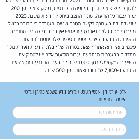
התקשורת. אשר להודעות מ-2021, נוכח העובדה כי התובע לא מצא
לנכון לבקש פיצוי בגינן בתקופה הרלוונטית, נפסק פיצוי בסך 200
ש"ח עבור כל הודעה. שונה המצב ביחס להודעות משנת 2023,
שנשלחו לתובע חרף בקשת הסרה שנייה. העובדה כי מדובר בכשל
מערכתי מסוג כלשהו או בטעות אנוש אין בה בכדי להוריד מחומרת
ההפרה. התובע ביקש כי מספר הטלפון שלו ייחסם להודעות
פעמיים ואין הוא אמור לשאת בטרדה של קבלת הודעות מפרות נוכח
מחדלים במערכות הנתבעת. עבור הודעות אלה יש לפסוק את
השיעור המקסימלי בסך 1000 ש"ח להודעה. הנתבעת תפצה את
התובע ב-7,800 ש"ח ובהוצאות בסך 500 ש"ח.
אלפי עורכי דין ואנשי משפט נעזרים בידע משפטי מהימן ועדכני.
הצטרפו גם אתם:
שם משתמש
*
דואל
*