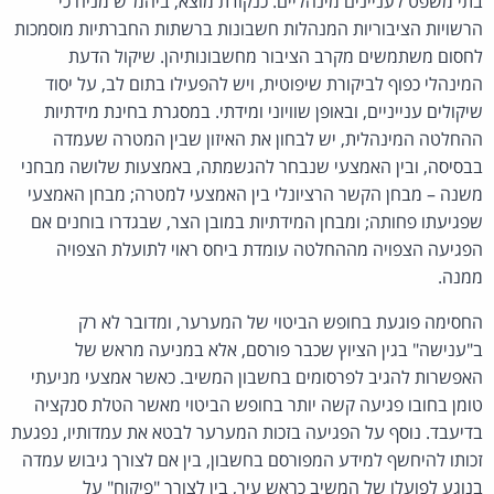
בתי משפט לעניינים מינהליים. כנקודת מוצא, ביהמ"ש מניח כי
הרשויות הציבוריות המנהלות חשבונות ברשתות החברתיות מוסמכות
לחסום משתמשים מקרב הציבור מחשבונותיהן. שיקול הדעת
המינהלי כפוף לביקורת שיפוטית, ויש להפעילו בתום לב, על יסוד
שיקולים ענייניים, ובאופן שוויוני ומידתי. במסגרת בחינת מידתיות
ההחלטה המינהלית, יש לבחון את האיזון שבין המטרה שעמדה
בבסיסה, ובין האמצעי שנבחר להגשמתה, באמצעות שלושה מבחני
משנה – מבחן הקשר הרציונלי בין האמצעי למטרה; מבחן האמצעי
שפגיעתו פחותה; ומבחן המידתיות במובן הצר, שבגדרו בוחנים אם
הפגיעה הצפויה מההחלטה עומדת ביחס ראוי לתועלת הצפויה
ממנה.
החסימה פוגעת בחופש הביטוי של המערער, ומדובר לא רק
ב"ענישה" בגין הציוץ שכבר פורסם, אלא במניעה מראש של
האפשרות להגיב לפרסומים בחשבון המשיב. כאשר אמצעי מניעתי
טומן בחובו פגיעה קשה יותר בחופש הביטוי מאשר הטלת סנקציה
בדיעבד. נוסף על הפגיעה בזכות המערער לבטא את עמדותיו, נפגעת
זכותו להיחשף למידע המפורסם בחשבון, בין אם לצורך גיבוש עמדה
בנוגע לפועלו של המשיב כראש עיר, בין לצורך "פיקוח" על