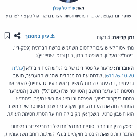
מאת‏
עו"ד טל קפלן
שותף וחבר בקבוצת הסייבר, הפרטיות וזכויות היוצרים במשרד פרל כהן צדק לצר ברץ
שתפו ע
שמו
עיון במסמך
זמן קריאה:
4 דקות
מתי אסור לאיש ציבור לחסום משתמש ברשת חברתית (פסק-דין,
ביהמ"ש העליון, השופטים ברון, רונן וכנפי-שטייניץ):
העובדות:
ערעור על פסק דינו של ביהמ"ש המחוזי בת"א [
עת"מ
61176-10-20
], שדחה עתירה מנהלית שהגיש המערער, תושב
גבעתיים, בה עתר להורות למשיב (ראש העיר גבעתיים) להסיר את
חסימת המערער מחשבון הטוויטר שלו (כיום "X"). חשבון המערער
נחסם בעקבות "ציוץ" שפרסם ובו תייג את ראש העיר. ביהמ"ש
המחוזי דחה את העתירה, תוך שקבע כי חשבון הטוויטר של המשיב
הוא חשבון פרטי, ומשכך אין מקום להורות על הסרת חסימת העותר.
בפסק הדין הובהר כי סוגיית התנהלותם של נבחרי ציבור ברשתות
החברתיות נושאת היבטים חוקתיים בעלי השלכות רוחב משמעותיות,