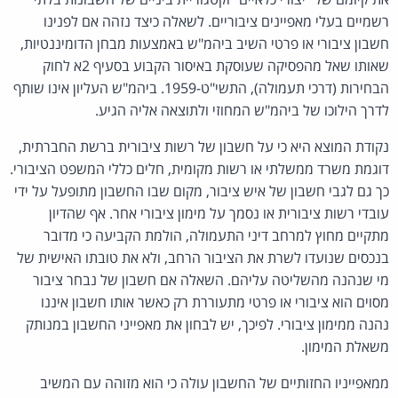
רשמיים בעלי מאפיינים ציבוריים. לשאלה כיצד נזהה אם לפנינו
חשבון ציבורי או פרטי השיב ביהמ"ש באמצעות מבחן הדומיננטיות,
שאותו שאל מהפסיקה שעוסקת באיסור הקבוע בסעיף 2א לחוק
הבחירות (דרכי תעמולה), התשי"ט-1959. ביהמ"ש העליון אינו שותף
לדרך הילוכו של ביהמ"ש המחוזי ולתוצאה אליה הגיע.
נקודת המוצא היא כי על חשבון של רשות ציבורית ברשת החברתית,
דוגמת משרד ממשלתי או רשות מקומית, חלים כללי המשפט הציבורי.
כך גם לגבי חשבון של איש ציבור, מקום שבו החשבון מתופעל על ידי
עובדי רשות ציבורית או נסמך על מימון ציבורי אחר. אף שהדיון
מתקיים מחוץ למרחב דיני התעמולה, הולמת הקביעה כי מדובר
בנכסים שנועדו לשרת את הציבור הרחב, ולא את טובתו האישית של
מי שנהנה מהשליטה עליהם. השאלה אם חשבון של נבחר ציבור
מסוים הוא ציבורי או פרטי מתעוררת רק כאשר אותו חשבון איננו
נהנה ממימון ציבורי. לפיכך, יש לבחון את מאפייני החשבון במנותק
משאלת המימון.
ממאפייניו החזותיים של החשבון עולה כי הוא מזוהה עם המשיב