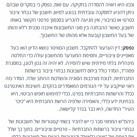
וככזו היא ראויה להסדרה בחקיקה. עם זאת, נפסק כי במקרים שבהם
ניתן להגיע למסקנה עובדתית בנוגע לסיווג חשבון של נבחר ציבור
כפרטי או כציבורי, אין מניעה להכריע בסכסוך פרטני הקשור באותו
חשבון, כאשר ההבחנה בין סוגי החשבונות איננה טכנית ו"לא זהותו
של בעל החשבון קובעת אלא מהותו של החשבון".
נפסק:
דין הערעור להתקבל. חשבון הטוויטר נושא הדיון הוא בעל
מאפיינים ציבוריים, וחסימת המערער מהחשבון עולה כדי החלטה
מינהלית בלתי מידתית שיש להסירה. לא יהיה זה נכון לכונן, במסגרת
פסה"ד, הסדר כולל ביחס לחשבונות נבחרי ציבור ברשתות
החברתיות. לנוכח מורכבות הסוגיה והשלכות הרוחב שלה. הסדר כזה
ראוי שייקבע על ידי הגורמים המאסדרים בהקדם. חשיבות האינטרנט
ככלל והרשתות החברתיות בפרט, ככלי למימוש חופש הביטוי, היא
בבחינת ידע כללי, והאמירה שלפיה הרשת החברתית היא "כיכר
העיר" החדשה, היא כבר בגדר קלישאה.
ביהמ"ש המחוזי סבר כי יש להכיר בשתי קטגוריות של חשבונות של
נבחרי ציבור ברשתות החברתיות – פרטיים וציבוריים. בתוך כך שלל
את קיומם של "יצורי כלאיים" וקטגוריית ביניים של חשבונות בלתי