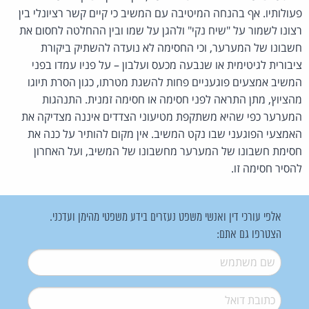
פעולותיו. אף בהנחה המיטיבה עם המשיב כי קיים קשר רציונלי בין
רצונו לשמור על "שיח נקי" ולהגן על שמו ובין ההחלטה לחסום את
חשבונו של המערער, וכי החסימה לא נועדה להשתיק ביקורת
ציבורית לגיטימית או שנבעה מכעס ועלבון – על פניו עמדו בפני
המשיב אמצעים פוגעניים פחות להשגת מטרתו, כגון הסרת תיוגו
מהציוץ, מתן התראה לפני חסימה או חסימה זמנית. התנהגות
המערער כפי שהיא משתקפת מטיעוני הצדדים איננה מצדיקה את
האמצעי הפוגעני שבו נקט המשיב. אין מקום להותיר על כנה את
חסימת חשבונו של המערער מחשבונו של המשיב, ועל האחרון
להסיר חסימה זו.
אלפי עורכי דין ואנשי משפט נעזרים בידע משפטי מהימן ועדכני.
הצטרפו גם אתם:
שם משתמש
*
דואל
*