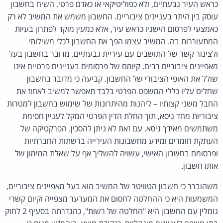
כראש העיר גבעתיים, ולא כפוליטיקאי או כאדם פרטי. השיח בחשבון
עוסק בין היתר בעניינים ציבוריים. החשבון משמש את המשיב לא רק
כאמצעי לפרסום הישגיו כראש עיר, אלא כמעין מוקד לפתרון בעיות
המתעוררות בה. המשיב עצמו הפך את החשבון לכלי משילותי
ולצינור קשר של התושבים עם עיריית גבעתיים. מדובר בחשבון בעל
מאפיינים ציבוריים רבים. קיומם של פרסומים בעניינים פרטיים אינו
שולל את האופי הציבורי של החשבון. קביעה כי מדובר בחשבון
שחלים עליו כללי המשפט הפרטי בלבד תאפשר למשיב לאחוז את
החבל משני קצותיו – ליהנות מהיתרונות של שימוש בחשבון למטרות
ציבוריות מחד גיסא, תוך החלת הדין הפרטי המקל לעניין חסימת
משתמשים מאידך גיסא. עם זאת לא ניתן להסכין. הפרקטיקה של
העתקת חומרים ומידע מחשבונות העירייה ברשתות החברתיות
ופרסומם בחשבון האישי, עשויה להשליך אף על שאלת המימון של
אותו חשבון.
משהוברר כי חשבון הטוויטר של המשיב הוא בעל מאפיינים ציבוריים,
המשמעות היא כי ההחלטה לחסום את המערער מצפייה וקיום קשרי
גומלין עם החשבון היא "החלטה של רשות", כהגדרתה בסעיף 2 לחוק