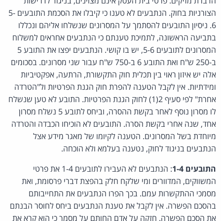
הדברת מזיקים. פרטי בית העסק אינם מצוינים, בניגוד לדרישות
הצורניות בחוק. הנתבעים לא טענו כי קיבלו את הסכמת התובעים 5-
6. ניסיון התובעים להסתמך על המסרונים שנשלחו אליהם ונכללו
בתביעה הראשונה, לתמיכת טענתם כי הנתבעים אחראים למשלוח
המסרונים לתובעים 5-6, יש בו קושי. הנתבעים יפצו את התובע 5
ב-250 ש"ח ואת התובע 6 ב-750 ש"ח עבור שני מסרונים. בסכומים
אלה יש איזון ראוי בין תכלית חוק התקשורת, הרתעה, אפקטיביות
ומידתיות. אין לקבל הטענה להפרת חוק הגנת הפרטיות ול"הטרדה
אחרת" לפי סעיף 2(1) לחוק הגנת הפרטיות. התובע לא טען שנשלח
לו מסרון נוסף לאחר בקשת ההסרה, וביחס לתובע 5 נשלח מסרון
אחד, שנה אחרי בקשת הסרה. התובעים לא הוכיחו הכבדה והטרדה
מיוחדת בשל המסרונים. הטענה לקיומו של מאגר מידע אצל
הנתבעים בניגוד לחוק, נטענה בעלמא ולא הוכחה.
התובעים 1-4
: הנתבעים לא העבירו לתובעים 1-4 את פרטי
המשווקים, המדוורים ומי שלקח חלק בהפצת דברי פרסומת, ואת
מסמכי ההתקשרות עמם. בכך הפרו הנתבעים את התחייבותם
בהסכם הפשרה. אין לקבל את טענת הנתבעים ביחס לחוסר הבנתם
את הסכם הפשרה. חזקה על אדם החותם על מסמך כי הוא קרא את