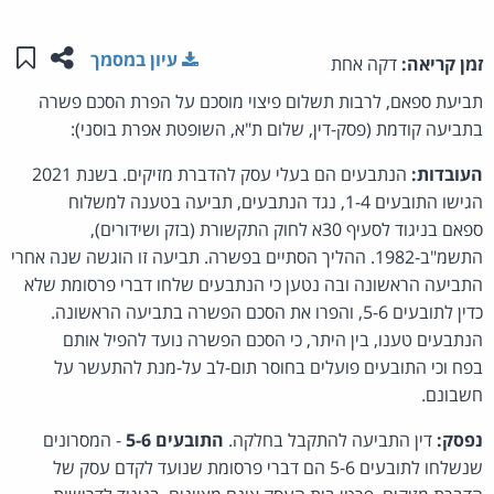
שתפו ע
שמו
עיון במסמך
זמן קריאה:
דקה אחת
תביעת ספאם, לרבות תשלום פיצוי מוסכם על הפרת הסכם פשרה
בתביעה קודמת (פסק-דין, שלום ת"א, השופטת אפרת בוסני):
העובדות:
הנתבעים הם בעלי עסק להדברת מזיקים. בשנת 2021
הגישו התובעים 1-4, נגד הנתבעים, תביעה בטענה למשלוח
ספאם בניגוד לסעיף 30א לחוק התקשורת (בזק ושידורים),
התשמ"ב-1982. ההליך הסתיים בפשרה. תביעה זו הוגשה שנה אחרי
התביעה הראשונה ובה נטען כי הנתבעים שלחו דברי פרסומת שלא
כדין לתובעים 5-6, והפרו את הסכם הפשרה בתביעה הראשונה.
הנתבעים טענו, בין היתר, כי הסכם הפשרה נועד להפיל אותם
בפח וכי התובעים פועלים בחוסר תום-לב על-מנת להתעשר על
חשבונם.
נפסק:
דין התביעה להתקבל בחלקה.
התובעים 5-6
- המסרונים
שנשלחו לתובעים 5-6 הם דברי פרסומת שנועד לקדם עסק של