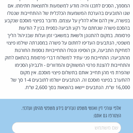
המסמך, הסכים לתכנו והיה מודע למשמעות ולתוצאות חתימתו. אם
שגו התובעים בהערכת המשמעות הכלכלית של ההתחייבות שנטלו
בפשרה, אין להם אלא להלין על עצמם. מדובר בפיצוי מוסכם שנקבע
בהסכם פשרה שנחתם על רקע תביעה כספית בגין 7 הודעות
פרסומת. במקום להתגונן ולשאת במשאבי זמן ועלות שבניהול הליך
משפטי, הנתבעים העדיפו לחתום על פשרה במסגרתה שילמו פיצוי
למחיקת התביעה, וכן הוסיפו ונטלו התחייבויות נוספות החורגות
מהתביעה: התחייבות פני עתיד למשלוח דברי פרסומת בהתאם לחוק
והתחייבות להצגת פרטי המשווקים והמדוורים - ולגביהן הסכימו
שהפרת מי מהן תחייב אותם בתשלום פיצוי מוסכם. אין מקום
להתערב בפיצוי מוסכם זה. הנתבעים ישלמו לתובעים 1-4 סך של
16,000 ש"ח. הנתבעים יישאו בהוצאות בסך 2,600 ש"ח.
אלפי עורכי דין ואנשי משפט נעזרים בידע משפטי מהימן ועדכני.
הצטרפו גם אתם:
שם משתמש
*