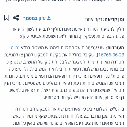
שתפו ע
שמו
עיון במסמך
זמן קריאה:
דקה אחת
הליך למניעת הטרדה מאיימת אינו תחליף לתביעת לשון הרע או
פגיעה בפרטיות (פסק-דין, מחוזי ת"א, השופטת אביגיל כהן):
העובדות:
שני ערעורים על החלטת ביהמ"ש השלום בת"א [
ה"ט
16766-06-23
], שקיבל בחלקה את בקשת המבקש למתן צו למניעת
הטרדה מאיימת. מותו המצער של בנו התינוק של המשיב, שנטען כי
נסיבותיו נבעו מרשלנות רפואית, הובילו את המשיב לנהל "מערכה
פרטית" נגד רופאים ועורכי דין. הרופאים הם רופאים מומחים, כדוגמת
המבקש, המגישים חוות דעת רפואיות בהליכים משפטיים . עורכי הדין
הם אלו שמייצגים את הנתבעים בתביעות רשלנות רפואית. למשיב
דף פייסבוק, אותו הוא מקדיש לקידום מטרותיו.
ביהמ"ש השלום קבע כי האירועים שתיאר המבקש הם הטרדה
מאיימת, שכן מדובר בפעולה חוזרת ונשנית, שאף מחמירה, כאשר
המבקש אינו דמות ציבורית; הוא אדם פרטי שלמשיב אין כל זכות