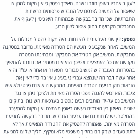
לעקוב אחריו באופן חוזר ונשנה. מאידך נפסק כי אין מקום למתן צו
שיאסור על המשיב לפרסם על המבקש פרסומים ברשתות
החברתיות, שכן מדובר בבקשה שבמהותה היא ניסיון לעקוף את
המגבלות הקבועות בחוק איסור לשון הרע.
נפסק:
דין שני הערעורים להידחות. היה מקום להטיל מגבלות על
המשיב, לאחר שנקבע כי מעשיו הם הטרדה מאיימת. מדובר במסקנה
מתבקשת. המשיב אכן הטריד את המבקש ומבחינתו המטרה
מקדשת את כל האמצעים ולפיכך הוא אינו מסתיר את כוונתו להמשיך
בהטרדות. העובדה שהמשיב סבור כי רופא זה או אחר או עו"ד זה או
אחר עשה דבר מה שנמצא עברייני בעיניו, אין בה כדי לאיין את
הוראות חוק מניעת הטרדה מאיימת. המבקש הוא אדם פרטי ולא איש
ציבור. הוא זכאי להגנה מפני הטרדה מאיימת ולפיכך ניתן צו נגד
המשיב גם על-ידי מותבים רבים נוספים בערכאות השונות ובתיקים
שונים. האיזון בין הצדדים נעשה באופן מצמצם ואין מקום להתערב
בהחלטה. יש לדחות גם את ערעור המבקש. מדובר בבקשה למניעת
הטרדה מאיימת, שאמורה להפסיק את ההטרדה המאיימת אך לא
לתת סעדים שמקומם בהליך משפטי מלא ומקיף. הליך של צו למניעת