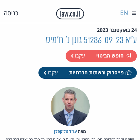
EN
כניסה
24 באוקטובר 2023
ע"א 51286-09-23 גונן נ' ח'מיס
חופש הביטוי
עקבו
פייסבוק ורשתות חברתיות
עקבו
מאת‏
עו"ד טל קפלן
שותף וחבר בקבוצת הסייבר, הפרטיות וזכויות היוצרים במשרד פרל כהן צדק לצר ברץ