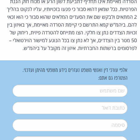
הטרדה מאיימת אינו תחליף לתביעת לשון הרע או מכוח חוק הגנת
הפרטיות. ככל שמאן דהוא סבור כי פגעו בזכויותיו, עליו לנקוט בהליך
2 המתאים ולבקש שם את הסעדים המלאים שהוא סבור כי הוא זכאי
להם. ביהמ"ש קמא התרשם כי קיימת הטרדה מאיימת, אך באיזון בין
זכויות הצדדים נתן צו חלקי. הצו מתייחס להטרדה פיזית, ריחוק של
50 מטר בין הצדדים, אך לא נתן צו בכל הנוגע למישור הוירטואלי –
לפרסומים ברשתות החברתיות. איזון זה מקובל על ביהמ"ש.
אלפי עורכי דין ואנשי משפט נעזרים בידע משפטי מהימן ועדכני.
הצטרפו גם אתם:
שם משתמש
*
דואל
*
סיסמה
*