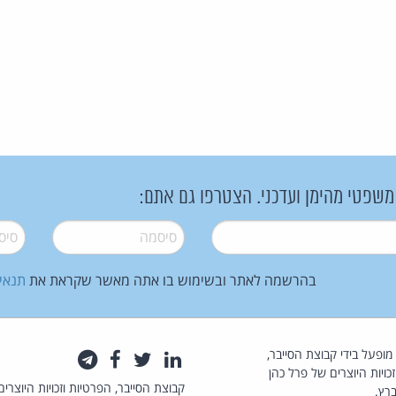
 משפטי מהימן ועדכני. הצטרפו גם אתם:
סיסמה
*
סיסמה
בהרשמה לאתר ובשימוש בו אתה מאשר שקראת את
תנאי
law.co.il מופעל בידי קבוצת הסייבר,
לינקדאין
טוויטר
פייסבוק
טלגרם
כויות היוצרים של פרל כהן
קבוצת הסייבר, הפרטיות וזכויות היוצרים
רץ.