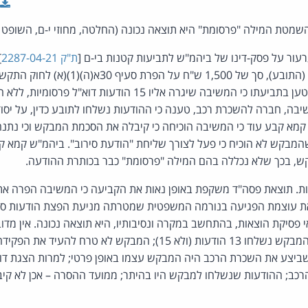
ור על פסק-דינו של ביהמ"ש לתביעות קטנות בי-ם [
ת"ק 2287-04-21
]
(הנתבעת) לשלם למבקש (התובע), סך של 1,500 ש"ח ע
התשמ"ב-1982. המבקש טען בתביעתו כי המשיבה שיגרה אליו 15 הודעות 
בה, חברה להשכרת רכב, טענה כי ההודעות נשלחו לתובע כדין, על יסו
 קמא קבע עוד כי המשיבה הוכיחה כי קיבלה את הסכמת המבקש וכי נתנה
מבקש לא הוכיח כי פעל לצורך שליחת "הודעת סירוב". ביהמ"ש קמא קב
ש, בכך שלא נכללה בהם המילה "פרסומת" כבר בכותרת ההודעה.
ת. תוצאת פסה"ד משקפת באופן נאות את הקביעה כי המשיבה הפרה את
 את עוצמת הפגיעה בנורמה המשפטית שמטרתה מניעת הפצת הודעות ספ
ואי פסיקת הוצאות, בהתחשב במקרה ונסיבותיו, היא תוצאה נכונה. אין מד
המצדיקים התערבות. אל המבקש נשלחו 13 הודעות (ולא 15); המבקש לא ט
שביצע את השכרת הרכב היה המבקש עצמו באופן פרטי; למרות הצגת דוא"
הרכב; ההודעות שנשלחו למבקש היו בהיתר; ממועד ההסרה – אכן לא קי