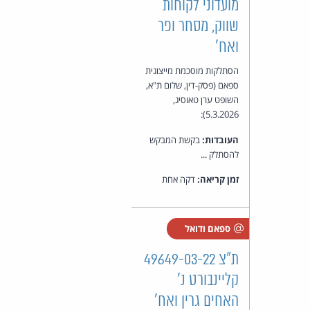
מועדוני לקוחות
שווק, מסחר ופר
ואח'
הסתלקות מוסכמת מייצוגית
ספאם (פסק-דין, שלום ת"א,
השופט ערן טאוסיג,
5.3.2026):
העובדות:
בקשת המבקש
להסתלק ...
זמן קריאה:
דקה אחת
ספאם ודואל
ת"צ 49649-03-22
קליינבורט נ'
האחים גרין ואח'