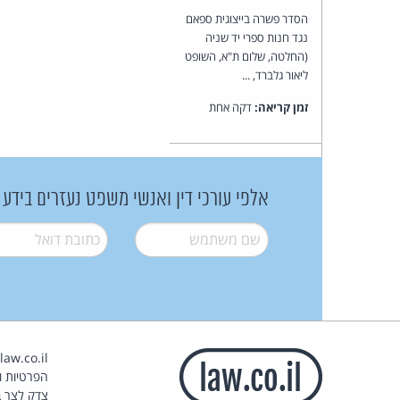
הסדר פשרה בייצוגית ספאם
נגד חנות ספרי יד שניה
(החלטה, שלום ת"א, השופט
ליאור גלברד, ...
זמן קריאה:
דקה אחת
אלפי עורכי דין ואנשי משפט נעזרים בידע
שם משתמש
*
דואל
*
הפרטיות וז
צדק לצר ב