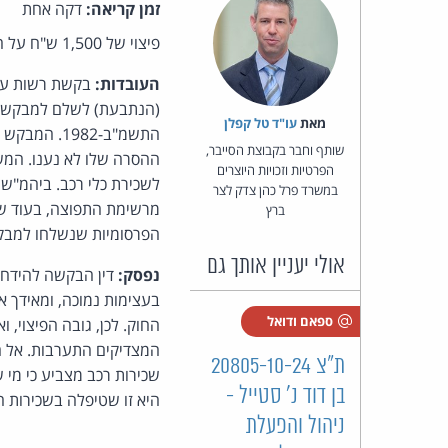
זמן קריאה:
דקה אחת
פיצוי של 1,500 ש"ח על השמטת המילה "פרסומת" היא תוצאה נכונה (החלטה, מחוזי י-ם, השופט אביגדור דורות):
העובדות:
בקשת רשות ערע
מאת‏
עו"ד טל קפלן
שותף וחבר בקבוצת הסייבר,
ההסרה שלו לא נענו. המשי
הפרטיות וזכויות היוצרים
לשכירת כלי רכב. ביהמ"ש
במשרד פרל כהן צדק לצר
מרשימת התפוצה, בעוד שה
ברץ
הפרסומיות שנשלחו למבק
אולי יעניין אותך גם
נפסק:
דין הבקשה להידחו
בעצימות נמוכה, ומאידך
ספאם ודואל
החוק. לכן, גובה הפיצוי, 
ת"צ 20805-10-24
שכירות רכב מצביע כי מי 
בן דוד נ' סטייל -
היא זו שטיפלה בשכירות 
ניהול והפעלת