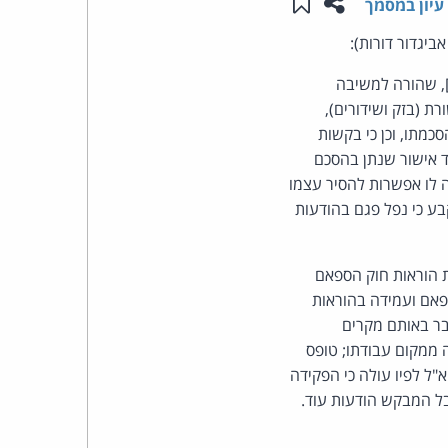
שתפו עמוד זה
שמור ב"תכנים שלי"
עיון במסמך
העומד
, שהורה למשיבה
בראש
ל הפרת סעיף 30א(ה)(1)(א) לחוק התקשורת (בזק ושידורים),
דוא"ל פרסומיות, ללא הסכמתו, וכן כי בקשות
קבוצת
ד אישור שנתן בהסכם
האינטרנט,
 לו אפשרות להסיר עצמו
ע כי נפל פגם בהודעות
הסייבר
וזכויות
 הוראות חוק הספאם
אם ועמידה בהוראות
היוצרים
ובר באותם מקרים
רח להעיד את הפקידה ממקום עבודתו; טופס
של
ל לפיו עולה כי הפקידה
בל המבקש הודעות עוד.
פרל