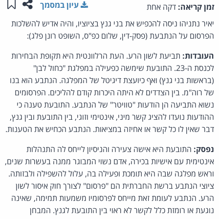
שתפו ע
שמו
עיון במסמך
זמן קריאה:
דקה אחת
יאיר נתניהו ניסה להכפיש את בני גנץ בציוציו, והיה אדיש להשלכות
הפרסום על הנתבעת (פסק-דין, שלום כפ"ס, השופט רונן פלג):
העובדות:
תביעת לשון הרע. העת הרלוונטית היא תקופת הבחירות
לכנסת ה-23. התובעת שימשה כפעילה במפלגת "כחול לבן"
(בראשות בני גנץ) ואף כיועצת דיגיטל של המפלגה. הנתבע הוא בנו
של רוה"מ. בין הצדדים לא היתה היכרות קודם להליכים. הפרסומים
נשוא התביעה הן הודעות "טוויטר" של הנתבע. התובעת טענה כי
ההודעות נועדו להציג קשר מיני, אינטימי וזוגי, בין התובעת ובין גנץ,
דבר שאין לו כל קשר או אחיזה במציאות. הנתבע הכחיש את הטענות.
נפסק:
התובעת היא אישה צעירה והניסיון לייחס לה התנהלות
אינטימית עם אישיות בכירה, אדם נשוי המבוגר ממנה בעשרות שנים,
וראש מפלגה שבה היא תומכת ופעילה בה, עלול להשפילה ולבזותה.
ציוצי הנתבע ברשת החברתית הם "פרסום" לצורך חוק איסור לשון
הרע. הנתבע לעומת זאת מייחס לפרסומיו משמעות תמימה, שאינה
נוגעת או רומזת כלל לקשר לא ראוי בין התובעת לגנץ. המבחן