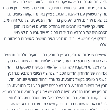
לפרשנות הפרסום הוא אובייקטיבי. בסמוך למועדי שני הציוצים,
הנתבע פרסם מספר פרסומים בוטים, שייחסו לגנץ עיסוק במין ויחסים
מחוץ לנישואין עם מאהבות. הנתבע צייץ באותה תקופה ציוצים גם
בנושאים אחרים, אולם העיסוק בחיי המין הנטענים של גנץ היה עקבי
ויומיומי, כך שעוקביו הרבים היו בהחלט מודעים וערים לו. תוכן
הפרסומים של הנתבע נגד יריבו הפוליטי של אביו היה לא ראוי
ובחלקו אף מביש. אין בידי הנתבע ראיה ממשית לאמיתות הפרסומים
הללו.
הציוצים שפרסם הנתבע בעניין התובעת היו רחוקים מלהיות תמימים.
ציוצי הנתבע בנוגע לתובעת, פעילה פוליטית זוטרה שתמכה בגנץ,
יצרה אצל מי מעוקביו קשר מיידי אל אותן הכפשות שעסקו בחיי המין
לכאורה של האחרון. האדם הסביר שנחשף לציוצי הנתבע נגד גנץ
ולשני הציוצים בקשר לתובעת, כל אחד ולחוד ובוודאי שניהם יחד,
הבין את רמיזות הנתבע. הנתבע פרסם לשון הרע נגד התובעת. מן
ההיגיון שמטרת הנתבע הייתה להכפיש את גנץ. התובעת והנתבע לא
הכירו קודם. התובעת הייתה פעילה פוליטית זוטרה במפלגת "כחול
לבן" ונראה שהייתה בבחינת ניזוק משני מבחינת הנתבע, שהיה
אדיש לחלוטין לשמה הטוב ולהשלכות הפרסומים לגביה. לנתבע לא