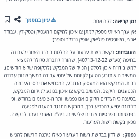
שתפו ע
שמו
עיון במסמך
זמן קריאה:
דקה אחת
אין ערך ראייתי מספק למתן צו איכון למיקום המעסיק (פסק-דין, עבודה
ארצי, השופטים פוליאק, אופק גנדלר וסופר):
העובדות:
בקשת רשות ערעור על החלטת ביה"ד האזורי לעבודה
בחיפה [סע"ש 40713-12-22], שהורה לחברת סלולר להמציא
למשיב דו"ח איכון לטלפון הנייד של המבקש (לתקופה של 6 חודשים).
המשיב הוא תובע הטוען לקיומם של יחסי עבודה במשך שנות עבודה
רבות. המבקש הוא המעסיק הנתבע, המכחיש את יחסי העבודה
הנטענים והיקפם. המשיב ביקש צו איכון בנוגע למיקום המבקש,
בטענה כי הצדדים חלוקים אם נפגשו יותר מ-3 פעמים בחודש, וכי
דו"ח זה יסייע להכריע בכך. המבקש התנגד בטענה לפגיעה
בפרטיותו ובפרטיות צדדים שלישיים. ביה"ד האזורי נעתר לבקשה.
מכאן בקשת רשות הערעור.
נפסק:
יש לדון בבקשת רשות הערעור כאילו ניתנה הרשות להגיש