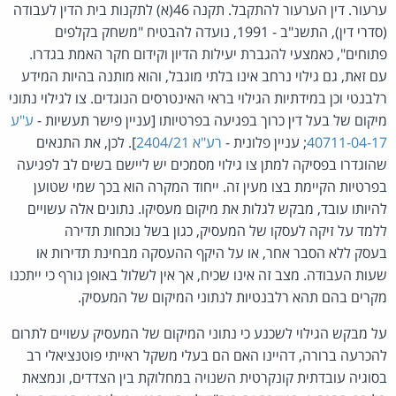
ערעור. דין הערעור להתקבל. תקנה 46(א) לתקנות בית הדין לעבודה
(סדרי דין), התשנ"ב - 1991, נועדה להבטיח "משחק בקלפים
פתוחים", כאמצעי להגברת יעילות הדיון וקידום חקר האמת בגדרו.
עם זאת, גם גילוי נרחב אינו בלתי מוגבל, והוא מותנה בהיות המידע
רלבנטי וכן במידתיות הגילוי בראי האינטרסים הנוגדים. צו לגילוי נתוני
מיקום של בעל דין כרוך בפגיעה בפרטיותו [עניין פישר תעשיות -
ע"ע
40711-04-17
; עניין פלונית -
רע"א 2404/21
]. לכן, את התנאים
שהוגדרו בפסיקה למתן צו גילוי מסמכים יש ליישם בשים לב לפגיעה
בפרטיות הקיימת בצו מעין זה. ייחוד המקרה הוא בכך שמי שטוען
להיותו עובד, מבקש לגלות את מיקום מעסיקו. נתונים אלה עשויים
ללמד על זיקה לעסקו של המעסיק, כגון בשל נוכחות תדירה
בעסק ללא הסבר אחר, או על היקף ההעסקה מבחינת תדירות או
שעות העבודה. מצב זה אינו שכיח, אך אין לשלול באופן גורף כי ייתכנו
מקרים בהם תהא רלבנטיות לנתוני המיקום של המעסיק.
על מבקש הגילוי לשכנע כי נתוני המיקום של המעסיק עשויים לתרום
להכרעה ברורה, דהיינו האם הם בעלי משקל ראייתי פוטנציאלי רב
בסוגיה עובדתית קונקרטית השנויה במחלוקת בין הצדדים, ונמצאת