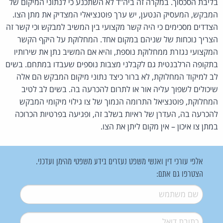
בליבת הסכסוך. במקרה זה ביה"ד לא השתכנע כי לנתוני המיקום של
המבקש, המעסיק הנטען, יש ערך פוטנציאלי המצדיק את מתן הצו.
הצדדים מסכימים כי היה קשר מקצועי בין המשיב למבקש וכי קשר זה
הצריך נוכחות של שניהם במקום אחד. המחלוקת על היקף הקשר
המקצועי נגזרת ממחלוקת נוספת, והיא אם המשיב נתן את שירותיו
בתקופה הרלבנטית גם לקבלני מצבות נוספים שעבדו במתחם. בשים
לב למיקוד המחלוקת, לא ברור כיצד נתוני מיקום המבקש הם אלה
שיכולים לשפוך עליה אור או לתרום להכרעה בה. בשים לב לטיב
המחלוקת, פוטנציאל התרומה הנמוך של צו גילוי מיקומי המבקש
להכרעה בה, העדרן של ראיות בשלב זה, ופגיעה בפרטיות הכרוכה
במתן צו איכון – אין מקום ליתן את הצו.
אלפי עורכי דין ואנשי משפט נעזרים בידע משפטי מהימן ועדכני.
הצטרפו גם אתם:
שם משתמש
*
דואל
*