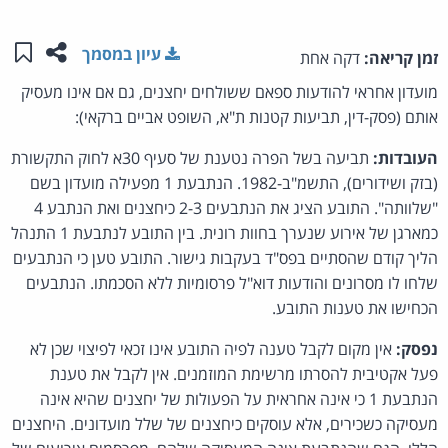
שתפו ע
שמו
עיון במסמך
זמן קריאה:
דקה אחת
מועדון אחראי להודעות ספאם ששולחים יחצנים, גם אם אינו מעסיק
אותם (פסק-דין, תביעות קטנות ת"א, השופט אביים ברקאי):
העובדות:
תביעה בשל הפרה נטענת של סעיף 30א לחוק התקשורת
(בזק ושידורים), התשמ"ב-1982. הנתבעת 1 מפעילה מועדון בשם
"שלוותה". התובע הציג את הנתבעים 2-3 כיחצנים ואת הנתבע 4
כמארגן של אירוע שנערך בחוות רונית. בין התובע לנתבעת 1 התנהל
הליך קודם שהסתיים בפס"ד בעקבות גישור. התובע טען כי הנתבעים
שלחו לו מסרונים והודעות דוא"ל פרסומיות ללא הסכמתו. הנתבעים
הכחישו את טענות התובע.
נפסק:
אין מקום לקבל טענה לפיה התובע אינו זכאי לפיצוי שכן לא
פעל אקטיבית להסרתו מרשימת המוזמנים. אין לקבל את טענת
הנתבעת 1 כי אינה אחראית על הפעולות של יחצנים שהיא אינה
מעסיקה כשכירים, אלא עוסקים כיחצנים של שלל מועדונים. היחצנים