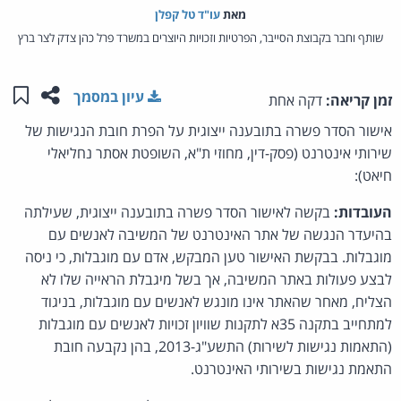
מאת‏
עו"ד טל קפלן
שותף וחבר בקבוצת הסייבר, הפרטיות וזכויות היוצרים במשרד פרל כהן צדק לצר ברץ
שתפו ע
שמו
עיון במסמך
זמן קריאה:
דקה אחת
אישור הסדר פשרה בתובענה ייצוגית על הפרת חובת הנגישות של
שירותי אינטרנט (פסק-דין, מחוזי ת"א, השופטת אסתר נחליאלי
חיאט):
העובדות:
בקשה לאישור הסדר פשרה בתובענה ייצוגית, שעילתה
בהיעדר הנגשה של אתר האינטרנט של המשיבה לאנשים עם
מוגבלות. בבקשת האישור טען המבקש, אדם עם מוגבלות, כי ניסה
לבצע פעולות באתר המשיבה, אך בשל מיגבלת הראייה שלו לא
הצליח, מאחר שהאתר אינו מונגש לאנשים עם מוגבלות, בניגוד
למתחייב בתקנה 35א לתקנות שוויון זכויות לאנשים עם מוגבלות
(התאמות נגישות לשירות) התשע"ג-2013, בהן נקבעה חובת
התאמת נגישות בשירותי האינטרנט.