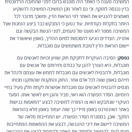
המשיבה טענה כי האתר היה מונגש ברובו לפני שהחובה הרלוונטית
בדין נכנסה לתוקף, וכי גם לאחר מכן המשיכה המשיבה להשקיע
מאמצים להנגיש את האתר לפי הוראות הדין, ומשכך מדובר לכל
היותר בתקלות נקודתיות. עוד נטען כי המבקש כבר ביצע הזמנות אצל
המשיבה מספר לא מועט של פעמים, לפני הגשת הבקשה וגם
אחריה. הצדדים הגיעו להסכמות לסיום ההליך, באופן שיאשרר את
יישום הוראות הדין לטובת משתמשים עם מוגבלות.
נפסק:
הסיבה העיקרית לחקיקת חוק שוויון זכויות לאנשים עם
מוגבלות, היא הצורך להגן על כבודם וחירותם של אנשים עם
מוגבלות, ולהבטיח לאנשים עם מוגבלות לממש את עצמם ולנהל את
חייהם באופן שווה לכל אדם אחר. החוק והתקנות שהותקנו מכוחו
מנסים להבטיח לאנשים עם מוגבלות אפשרות לקחת חלק פעיל בחיי
היומיום. הסדר הפשרה הוא ראוי, סביר והוגן ויש לאשר אותו. הסעד
העיקרי שנתבקש הוא צו המורה למשיבה לבצע "התאמות נגישות
באתר האינטרנט באופן מיידי כך שזה יעמוד באופן מלא בהוראות
התקן". ואכן, במסגרת הסדר הפשרה, יש התחייבות מלאה של
המשיבה ליישם את דיני ההנגשה, לבצע את ההתאמות המתחייבות
מעת לעת, להמשיך ולתחזק את האתר ולהתמיד לבצע את ההנגשה