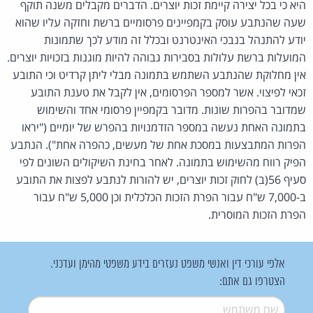
היא כי בכל יצירה קיימת זכות יוצרים. הדברים מקבלים משנה תוקף
שעה שהנתבע עוסק בקמפיינים פרסומיים ברשת וחזקה עליו שהוא
יודע להתנהל בנבכי האינטרנט ובכלל זה מודע לכך שתמונות
המועלות ברשת עלולות בסבירות גבוהה להיות מוגנות בזכויות יוצרים.
אין מחלוקת שהנתבע השתמש בתמונה מבלי ליתן קרדיט וכי התובע
זכאי לפיצוי. אשר למספר הפרסומים, אין לקבל את טענת התובע
שמדובר בהפרות שונות. מדובר בקמפיין פרסומי אחד והשימוש
בתמונה האחת נעשה במספר הזדמנויות בהפרש של יומיים ("יראו
הפרות המתבצעות במסכת אחת של מעשים, כהפרה אחת"). הנתבע
הפיק רווח מהשימוש בתמונה. לאחר בחינת השיקולים השונים לפי
סעיף 56(ב) לחוק זכות יוצרים, יש להורות לנתבע לפצות את התובע
ב-7,000 ש"ח עבור הפרת הזכות הכלכלית וכן 5,000 ש"ח עבור
הפרת הזכות המוסרית.
אלפי עורכי דין ואנשי משפט נעזרים בידע משפטי מהימן ועדכני.
הצטרפו גם אתם:
שם משתמש
*