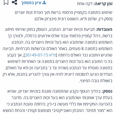
שתפו ע
שמו
עיון במסמך
זמן קריאה:
דקה אחת
שימוש בתמונה בקמפיין פרסומי ברשת תוך הפרת זכות יוצרים
(פסק-דין, שלום ת"א, השופט רונית פינצ'וק-אלט):
העובדות:
תביעת זכויות יוצרים. הנתבע, העוסק במתן שירותי מיתוג
ברשת, ניהל קמפיין פרסומי עבור אולם אירועים ברמלה, ולצורך כך
השתמש בתמונה שהתובע הוא בעל זכויות היוצרים בה. הנתבע
השתמש בתמונה 8 פעמים, באתר האולם וברשתות חברתיות. תביעה
שהגיש התובע נגד האולם נדחתה [
ת"א 26149-07-15
], אך נקבע
בה כי התובע הוא בעל זכות היוצרים בתמונה וכי האחריות לשימוש
בתמונה מוטלת על הנתבע (שהיה צד ג' בתביעה זו) ולא על האולם.
הצדדים הגיעו להסכמה דיונית לפיה אין צורך להכריע בחבות, אלא רק
בשאלת גובה הפיצוי.
נפסק:
בהליך הנוסף נקבע שהתמונה מוגנת בזכויות יוצרים, שהיא
בעלת ערך אומנותי ושהתובע הוא בעל זכות היוצרים בה. מדובר
בהכרעה המקיימת את כללי מעשה בי-דין. נדחתה טענת הנתבע כי
הוא "מפר תמים". המבחן האובייקטיבי מצומצם וקפדני והנחת המוצא