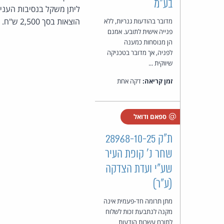
בע"מ
הוצאות בסך 2,500 ש"ח.
מדובר בהודעות גנריות, ללא
פנייה אישית לתובע. אמנם
הן מנוסחות כמענה
לפניה, אך מדובר בטכניקה
שיווקית ...
זמן קריאה:
דקה אחת
ספאם ודואל
ת"ק 28968-10-25
שחר נ' קופת העיר
שע"י ועדת הצדקה
(ע"ר)
מתן תרומה חד-פעמית אינה
מקנה לנתבעת זכות לשלוח
לתורם עשרות הודעות