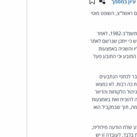
שתפו עמוד זה
שמור ב"תכנים שלי"
עיון במסמך
העומד
ם ראשל"צ, השופט מוטי
בראש
התובע טען כי הנתבעים הפרו את הוראות סעיף 30א לחוק התקשורת (בזק ושידורים), התשמ"ב-1982, לאחר
חיש כי ייתכן שנרשם לאתר
קבוצת
ו והשניה באמצעות
האינטרנט,
התובע וכי התובע פעל
הסייבר
בר לכתפי הנתבעים
וזכויות
 כה רבות. לא נמצאו
הול הלקוחות והדיוור
היוצרים
ה להוכיח זאת באמצעות
מה, תוך שבמקביל הוא
של
פרל
ע שלח הודעה מילולית,
בלבד. לעובדה זו יש