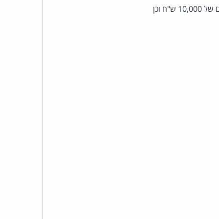
כהן
ליתן משקל בנסיבות העניין, אולם היא איננה שוללת את הזכות לפיצוי. הנתבעים ישלמו לתובע סכום של 10,000 ש"ח וכן
צדק
לצר
ברץ.
פועל
מ־1996