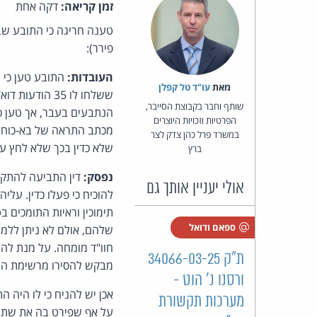
זמן קריאה:
דקה אחת
טענה חריגה כי התובע שב
פירר):
העובדות:
מאת‏
עו"ד טל קפלן
ששלחו לו 35 
שותף וחבר בקבוצת הסייבר,
הנתבעים בעבר, אך טען כ
הפרטיות וזכויות היוצרים
מכתב התראה של בא-כוחו).
במשרד פרל כהן צדק לצר
שלא כדין בכך שלא לחץ ע
ברץ
נפסק:
דין התביעה להתקב
אולי יעניין אותך גם
להוכיח כי פעלו כדין. על
תימוכין וראיות התומכים 
ספאם ודואל
שלהם, אולם לא ניתן ללמו
חוו"ד מומחה. על מנת לה
ת"ק 34066-03-25
מבקש להסירו מרשימת התפ
ורסנו נ' הוט -
אכן יש להניח כי לו היה 
מערכות תקשורת
על אף שפירט בה את שתי 