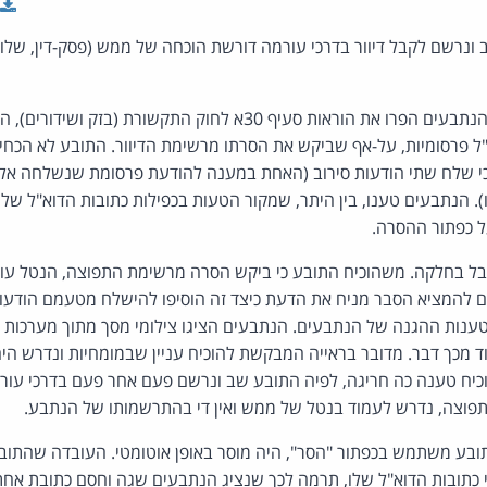
 ונרשם לקבל דיוור בדרכי עורמה דורשת הוכחה של ממש (פסק-דין, שלו
הודעות דוא"ל פרסומיות, על-אף שביקש את הסרתו מרשימת הדיוור. התובע לא הכ
י שלח שתי הודעות סירוב (האחת במענה להודעת פרסומת שנשלחה אלי
 הנתבעים טענו, בין היתר, שמקור הטעות בכפילות כתובות הדוא"ל של 
ל כפתור ההסרה.
ל בחלקה. משהוכיח התובע כי ביקש הסרה מרשימת התפוצה, הנטל עו
יהם להמציא הסבר מניח את הדעת כיצד זה הוסיפו להישלח מטעמם הודעות
בטענות ההגנה של הנתבעים. הנתבעים הציגו צילומי מסך מתוך מערכות ני
ד מכך דבר. מדובר בראייה המבקשת להוכיח עניין שבמומחיות ונדרש הי
וכיח טענה כה חריגה, לפיה התובע שב ונרשם פעם אחר פעם בדרכי עור
וצה, נדרש לעמוד בנטל של ממש ואין די בהתרשמותו של הנתבע.
התובע משתמש בכפתור "הסר", היה מוסר באופן אוטומטי. העובדה שהתוב
כתובות הדוא"ל שלו, תרמה לכך שנציג הנתבעים שגה וחסם כתובת אחת 