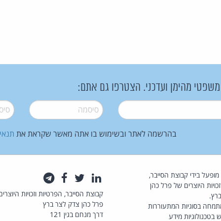
 משפטי מהימן ועדכני. הצטרפו גם אתם:
סיסמה
*
סיסמה
בהרשמה לאתר ובשימוש בו אתה מאשר שקראת את
תנאי
law.co.il מופעל בידי קבוצת הסייבר,
לינקדאין
טוויטר
פייסבוק
טלגרם
כויות היוצרים של פרל כהן
קבוצת הסייבר, הפרטיות וזכויות היוצרים
רץ.
פרל כהן צדק לצר ברץ
תמחה בסוגיות המתעוררות
דרך מנחם בגין 121
 בטכנולוגיות מידע