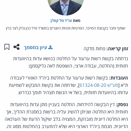
מאת‏
עו"ד טל קפלן
שותף וחבר בקבוצת הסייבר, הפרטיות וזכויות היוצרים במשרד פרל כהן צדק לצר ברץ
שתפו ע
שמו
עיון במסמך
זמן קריאה:
פחות מדקה
נדחתה בקשת רשות ערעור על החלטה בנושא עדות בהיוועדות
חזותית (החלטה, עבודה ארצי, השופטת לאה גליקסמן):
העובדות:
בקשת רשות ערעור על החלטת ביה"ד האזורי לעבודה
ת"א [
סע"ש 61324-08-20
], שדחתה את בקשת המבקש לשמיעת
עדותו בהיוועדות חזותית, בשל אי הגשת תצהיר תומך כנדרש.
נפסק:
דין הבקשה להידחות. החלטה בעניין מתן עדות בהיוועדות
חזותית היא החלטה שניתן להשיג עליה ברשות במסגרת ההליך, אך
היא החלטה דיונית מובהקת, המצויה בלב שיקול הדעת של הערכאה
הדיונית. מגמת ביה"ד הארצי היא שלא להתערב בהחלטות מסוג זה.