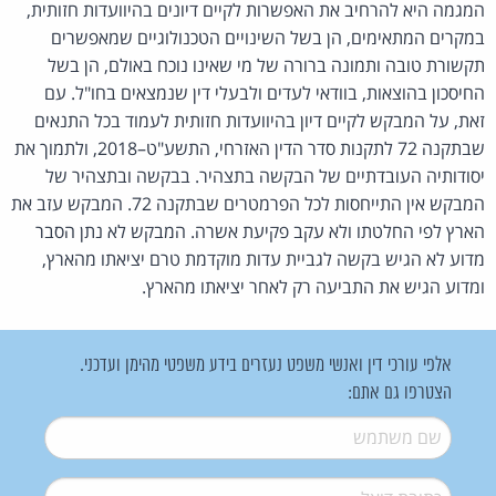
המגמה היא להרחיב את האפשרות לקיים דיונים בהיוועדות חזותית,
במקרים המתאימים, הן בשל השינויים הטכנולוגיים שמאפשרים
תקשורת טובה ותמונה ברורה של מי שאינו נוכח באולם, הן בשל
החיסכון בהוצאות, בוודאי לעדים ולבעלי דין שנמצאים בחו"ל. עם
זאת, על המבקש לקיים דיון בהיוועדות חזותית לעמוד בכל התנאים
שבתקנה 72 לתקנות סדר הדין האזרחי, התשע"ט–2018, ולתמוך את
יסודותיה העובדתיים של הבקשה בתצהיר. בבקשה ובתצהיר של
המבקש אין התייחסות לכל הפרמטרים שבתקנה 72. המבקש עזב את
הארץ לפי החלטתו ולא עקב פקיעת אשרה. המבקש לא נתן הסבר
מדוע לא הגיש בקשה לגביית עדות מוקדמת טרם יציאתו מהארץ,
ומדוע הגיש את התביעה רק לאחר יציאתו מהארץ.
אלפי עורכי דין ואנשי משפט נעזרים בידע משפטי מהימן ועדכני.
הצטרפו גם אתם:
שם משתמש
*
דואל
*