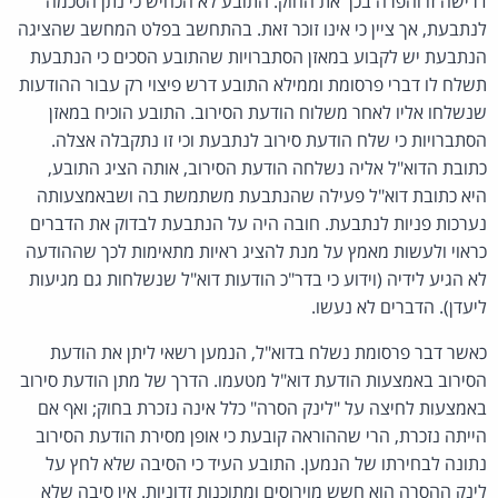
דרישה זו והפרה בכך את החוק. התובע לא הכחיש כי נתן הסכמה
לנתבעת, אך ציין כי אינו זוכר זאת. בהתחשב בפלט המחשב שהציגה
הנתבעת יש לקבוע במאזן הסתברויות שהתובע הסכים כי הנתבעת
תשלח לו דברי פרסומת וממילא התובע דרש פיצוי רק עבור ההודעות
שנשלחו אליו לאחר משלוח הודעת הסירוב. התובע הוכיח במאזן
הסתברויות כי שלח הודעת סירוב לנתבעת וכי זו נתקבלה אצלה.
כתובת הדוא"ל אליה נשלחה הודעת הסירוב, אותה הציג התובע,
היא כתובת דוא"ל פעילה שהנתבעת משתמשת בה ושבאמצעותה
נערכות פניות לנתבעת. חובה היה על הנתבעת לבדוק את הדברים
כראוי ולעשות מאמץ על מנת להציג ראיות מתאימות לכך שההודעה
לא הגיע לידיה (וידוע כי בדר"כ הודעות דוא"ל שנשלחות גם מגיעות
ליעדן). הדברים לא נעשו.
כאשר דבר פרסומת נשלח בדוא"ל, הנמען רשאי ליתן את הודעת
הסירוב באמצעות הודעת דוא"ל מטעמו. הדרך של מתן הודעת סירוב
באמצעות לחיצה על "לינק הסרה" כלל אינה נזכרת בחוק; ואף אם
הייתה נזכרת, הרי שההוראה קובעת כי אופן מסירת הודעת הסירוב
נתונה לבחירתו של הנמען. התובע העיד כי הסיבה שלא לחץ על
לינק ההסרה הוא חשש מוירוסים ומתוכנות זדוניות. אין סיבה שלא