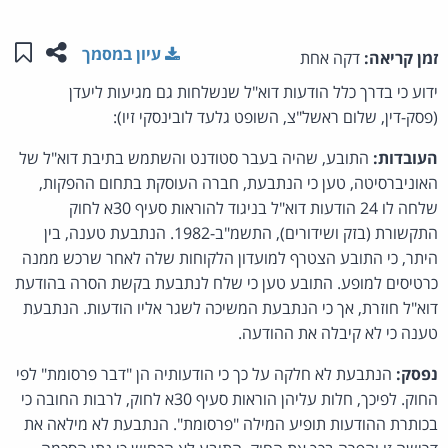
שתפו ע
שמו
עיון במסמך
זמן קריאה:
דקה אחת
ידוע כי בדרך כלל הודעות דוא"ל שנשלחות גם מגיעות ליעדן
(פסק-דין, שלום ראשל"צ, השופט גלעד לובינסקי זיו):
העובדות:
התובע, שהיה בעבר סטודנט והשתמש בתיבת דוא"ל של
האוניברסיטה, טען כי הנתבעת, חברה העוסקת בתחום ההפקות,
שלחה לו 24 הודעות דוא"ל בניגוד להוראות סעיף 30א לחוק
התקשורת (בזק ושידורים), התשמ"ב-1982. הנתבעת טענה, בין
היתר, כי התובע הצטרף למועדון הלקוחות שלה לאחר שרכש ממנה
כרטיסים למופע. התובע טען כי שלח לנתבעת בקשת הסרה בהודעת
דוא"ל חוזרת, אך כי הנתבעת המשיכה לשגר אליו הודעות. הנתבעת
טענה כי לא קיבלה את ההודעה.
נפסק:
הנתבעת לא חלקה על כך כי הודעותיה הן "דבר פרסומת" לפי
החוק. לפיכך, חלות עליהן הוראות סעיף 30א לחוק, לרבות החובה כי
בכותרת ההודעות תופיע המילה "פרסומת". הנתבעת לא מילאה את