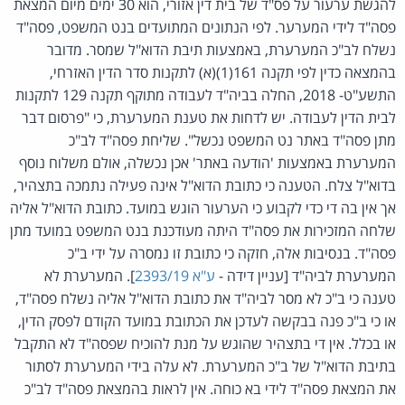
להגשת ערעור על פס"ד של בית דין אזורי, הוא 30 ימים מיום המצאת
פסה"ד לידי המערער. לפי הנתונים המתועדים בנט המשפט, פסה"ד
נשלח לב"כ המערערת, באמצעות תיבת הדוא"ל שמסר. מדובר
בהמצאה כדין לפי תקנה 161(1)(א) לתקנות סדר הדין האזרחי,
התשע"ט- 2018, החלה בביה"ד לעבודה מתוקף תקנה 129 לתקנות
לבית הדין לעבודה. יש לדחות את טענת המערערת, כי "פרסום דבר
מתן פסה"ד באתר נט המשפט נכשל". שליחת פסה"ד לב"כ
המערערת באמצעות 'הודעה באתר' אכן נכשלה, אולם משלוח נוסף
בדוא"ל צלח. הטענה כי כתובת הדוא"ל אינה פעילה נתמכה בתצהיר,
אך אין בה די כדי לקבוע כי הערעור הוגש במועד. כתובת הדוא"ל אליה
שלחה המזכירות את פסה"ד היתה מעודכנת בנט המשפט במועד מתן
פסה"ד. בנסיבות אלה, חזקה כי כתובת זו נמסרה על ידי ב"כ
המערערת לביה"ד [עניין דידה -
ע"א 2393/19
]. המערערת לא
טענה כי ב"כ לא מסר לביה"ד את כתובת הדוא"ל אליה נשלח פסה"ד,
או כי ב"כ פנה בבקשה לעדכן את הכתובת במועד הקודם לפסק הדין,
או בכלל. אין די בתצהיר שהוגש על מנת להוכיח שפסה"ד לא התקבל
בתיבת הדוא"ל של ב"כ המערערת. לא עלה בידי המערערת לסתור
את המצאת פסה"ד לידי בא כוחה. אין לראות בהמצאת פסה"ד לב"כ