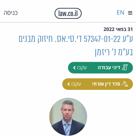
EN
כניסה
31 במאי 2022
ע"ע 57347-01-22 די.סי.אס. חיזוק מבנים
בע"מ נ' ריזמן
דיני עבודה
עקבו
סדר דין אזרחי
עקבו