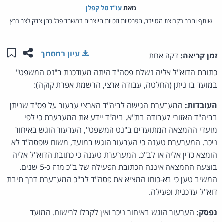
מאת‏
עו"ד טל קפלן
שותף וחבר בקבוצת הסייבר, הפרטיות וזכויות היוצרים במשרד פרל כהן צדק לצר ברץ
שתפו ע
שמו
עיון במסמך
זמן קריאה:
דקה אחת
כתובת הדוא"ל אליה נשלח פסה"ד היתה מעודכנת ב"נט המשפט"
במועד בו ניתן (החלטה, עבודה ארצי, הרשמת אפרת קוקה):
העובדות:
המערערת הגישה לביה"ד הארצי ערעור על פס"ד שניתן
בביה"ד האזורי לעבודה בת"א. ביה"ד יידע את המערערת כי לפי
מועדי ההמצאה המתועדים ב"נט המשפט", הערעור הוגש באיחור
ניכר. המערערת טענה כי הערעור הוגש במועד, משום שפסה"ד לא
הומצא כדין אליה או לב"כ. המערערת טענה כי כתובת הדוא"ל אליה
בוצעה ההמצאה איננה הכתובת הפעילה של ב"כ מזה כ-5 שנים.
המשיב טען כי בא-כוחו המציא את פסה"ד לב"כ המערערת דרך תיבת
דוא"ל עדכנית ופעילה.
נפסק:
הערעור הוגש באיחור ניכר ואין לקבלו לרישום. המועד