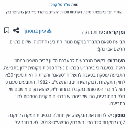
מאת‏
עו"ד טל קפלן
שותף וחבר בקבוצת הסייבר, הפרטיות וזכויות היוצרים במשרד פרל כהן צדק לצר ברץ
שתפו ע
שמו
עיון במסמך
זמן קריאה:
פחות מדקה
תביעת ספאם תתברר במקום מגורי התובע (החלטה, שלום בת-ים,
הרשם אבי כהן):
העובדות:
בקשת הנתבעים להעברת הדיון לבית משפט במחוז
חיפה, בטענה כי ביהמ"ש בבת-ים נעדר סמכות מקומית לדון בתביעה.
התביעה עוסקת בטענה למשלוח "ספאם" והפרת הוראות סעיף 30א
לחוק התקשורת (בזק ושידורים), התשמ"ב - 1982. התובעים טענו כי
הואיל ודברי הפרסומת נתקבלו במחוז ת"א, שהוא מקום מושבם של
חלק מהתובעים, הרי שלביהמ"ש בבת-ים מוקנית הסמכות לדון
בתביעה.
נפסק:
יש לדחות את הבקשה. אין תחולה בנסיבות המקרה לתקנה
7(ב) לתקנות סדר הדין האזרחי, התשע"ט-2018. לא מדובר על