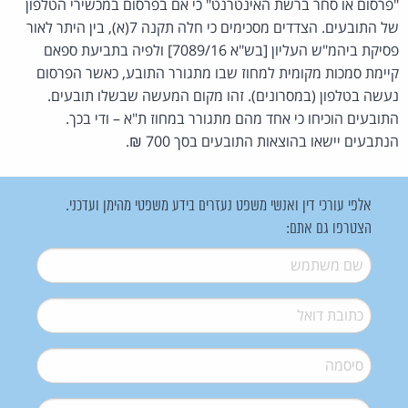
"פרסום או סחר ברשת האינטרנט" כי אם בפרסום במכשירי הטלפון
של התובעים. הצדדים מסכימים כי חלה תקנה 7(א), בין היתר לאור
פסיקת ביהמ"ש העליון [בש"א 7089/16] ולפיה בתביעת ספאם
קיימת סמכות מקומית למחוז שבו מתגורר התובע, כאשר הפרסום
נעשה בטלפון (במסרונים). זהו מקום המעשה שבשלו תובעים.
התובעים הוכיחו כי אחד מהם מתגורר במחוז ת"א – ודי בכך.
הנתבעים יישאו בהוצאות התובעים בסך 700 ₪.
אלפי עורכי דין ואנשי משפט נעזרים בידע משפטי מהימן ועדכני.
הצטרפו גם אתם:
שם משתמש
*
דואל
*
סיסמה
*