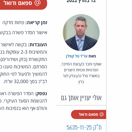
12 במרץ 2022
ספאם ודואל
זמן קריאה:
פחות מדקה
אישור הסדר פשרה בבקשה 
העובדות:
מאת‏
עו"ד טל קפלן
שותף וחבר בקבוצת הסייבר,
הפרטיות וזכויות היוצרים
במשרד פרל כהן צדק לצר
לב"כ בסך 32,000 ש"ח.
ברץ
נפסק:
הסדר הפשרה ראוי 
אולי יעניין אותך גם
להגשמת הסעד העיקרי. פיצ
והולם אף הוא בנסיבות הענ
ספאם ודואל
ת"ק 5635-11-25