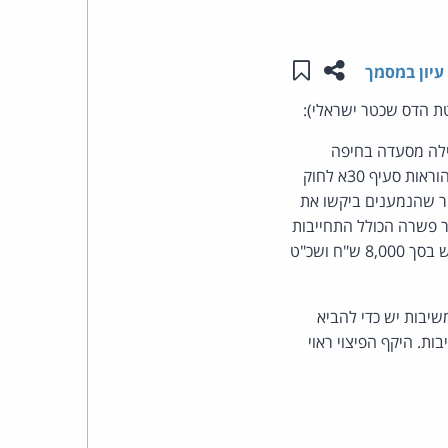
העומד
שתפו עמוד זה
שמור ב"תכנים שלי"
עיון במסמך
בראש
ת הדס שכטר ישראלי):
קבוצת
ה במסגרת בקשה לאישור תובענה כייצוגית. המשיבה 1 מפעילה מסעדה בחיפה
והמשיבות 2-3 עוסקות בניהול מועדון הלקוחות שלה. בבקשת האישור נטען כי המשיבות הפרו את הוראות סעיף 30א לחוק
האינטרנט,
נים, אף לאחר שהנמענים ביקשו את
ו להסדר פשרה הכולל התחייבות
הסייבר
להמשיך ולפעול לפי החוק, פיצוי של 80,000 ש"ח לחברי הקבוצה וכן המלצה לתשלום גמול למבקש בסך 8,000 ש"ח ושכ"ט
וזכויות
שיבות יש כדי להביא
היוצרים
ת. היקף הפיצוי ראוי
של
פרל