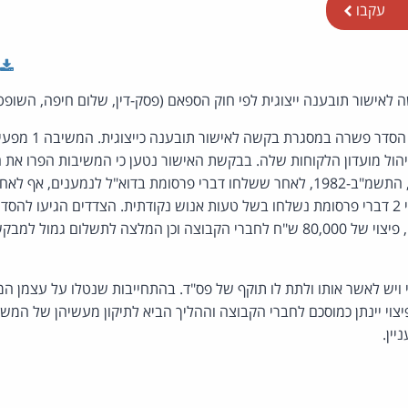
עקבו
לאישור תובענה ייצוגית לפי חוק הספאם (פסק-דין, שלום חיפה, השופט
בקשה לאישור הסדר פשר
התקשורת (בזק ושידורים), התשמ"ב-1982, לאחר ששלחו דברי פרסומת בדוא"ל לנמע
הסרתם. המשיבות טענו כי 2 דברי פרסומת נשלחו בשל טעות אנוש נקודתית. הצדדים הגיע
ויש לאשר אותו ולתת לו תוקף של פס"ד. בהתחייבות שנטלו על עצמן המ
וי יינתן כמוסכם לחברי הקבוצה וההליך הביא לתיקון מעשיהן של המשיבו
יין.