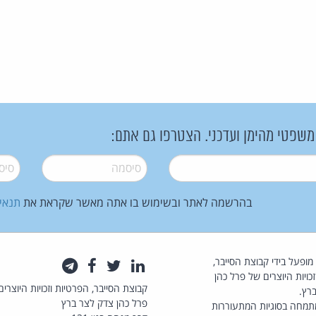
 משפטי מהימן ועדכני. הצטרפו גם אתם:
סיסמה
*
סיסמה
בהרשמה לאתר ובשימוש בו אתה מאשר שקראת את
תנאי
law.co.il מופעל בידי קבוצת הסייבר,
לינקדאין
טוויטר
פייסבוק
טלגרם
כויות היוצרים של פרל כהן
קבוצת הסייבר, הפרטיות וזכויות היוצרים
רץ.
פרל כהן צדק לצר ברץ
תמחה בסוגיות המתעוררות