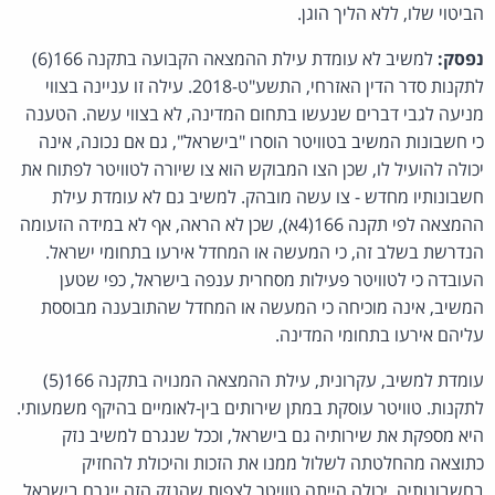
הביטוי שלו, ללא הליך הוגן.
נפסק:
למשיב לא עומדת עילת ההמצאה הקבועה בתקנה 166(6)
לתקנות סדר הדין האזרחי, התשע"ט-2018. עילה זו עניינה בצווי
מניעה לגבי דברים שנעשו בתחום המדינה, לא בצווי עשה. הטענה
כי חשבונות המשיב בטוויטר הוסרו "בישראל", גם אם נכונה, אינה
יכולה להועיל לו, שכן הצו המבוקש הוא צו שיורה לטוויטר לפתוח את
חשבונותיו מחדש - צו עשה מובהק. למשיב גם לא עומדת עילת
ההמצאה לפי תקנה 166(4א), שכן לא הראה, אף לא במידה הזעומה
הנדרשת בשלב זה, כי המעשה או המחדל אירעו בתחומי ישראל.
העובדה כי לטוויטר פעילות מסחרית ענפה בישראל, כפי שטען
המשיב, אינה מוכיחה כי המעשה או המחדל שהתובענה מבוססת
עליהם אירעו בתחומי המדינה.
עומדת למשיב, עקרונית, עילת ההמצאה המנויה בתקנה 166(5)
לתקנות. טוויטר עוסקת במתן שירותים בין-לאומיים בהיקף משמעותי.
היא מספקת את שירותיה גם בישראל, וככל שנגרם למשיב נזק
כתוצאה מהחלטתה לשלול ממנו את הזכות והיכולת להחזיק
בחשבונותיה, יכולה הייתה טוויטר לצפות שהנזק הזה ייגרם בישראל.