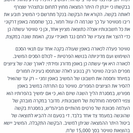
בבקשתו כי יינתן לו היתר המצאה מחוץ לתחום ובתצהיר שצורף
לאותה בקשה. הקורא את הבקשה בנקל מתרשם כי המשיב תובע את
ריבו מטוויטר על כך שגרמה לו עוול חמור, בכך שחסמה באופן דרקוני
את כל חשבונותיו אצלה כתוצאה מציוץ אחד, וכן כי טוויטר עשתה כן
כדי להצר את צעדיו של לוחם נגד תאגידי ענק. האמת שונה במקצת.
טוויטר פעלה לכאורה באופן שעולה בקנה אחד עם תנאי הסכם
השימוש ועם מדיניותה בנושא הפרטיות – לכולם הסכים המשיב.
לכאורה היא אף עשתה כן באופן מדורג ומידתי: לאורך שנה של ציוצים
מפרים הגיבה טוויטר רק בנוגע לאלה שנתפסו בעיניה חמורים
במיוחד וחסמה את חשבונו של המשיב באופן זמני – רק עד שהואיל
להסיר את הציוצים המפרים. טוויטר גם התרתה במשיב באופן
מפורש, במסגרת הליך השגה שיזם הוא, כי אם ימשיך בהפרותיו הוא
צפוי לחסימה מוחלטת של חשבונותיו. מדובר במקרה מובהק של
העלמה מכוונת של פרטים מהותיים מביהמ"ש, במסגרת בקשה
שהוגשה במעמד צד אחד בלבד. די בטעם זה להביא לתוצאה של
ביטול היתר ההמצאה שניתן למשיב. הבקשה התקבלה. המשיב יישא
בהוצאות טוויטר בסך 15,000 ש"ח.