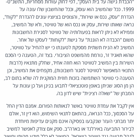
"הכבדת גישה על בית העסק", לפי לחוק עוולות מסחריות, התשנ"ט-
1999. ככל שהמשיב הוא עוסק, וככל שהחשבון שלו עונה על
הגדרת "עסק, נכס או שירות", והצופים בציוציו עונים להגדרת "לקוח",
נראה שאותו שירות, עסק או נכס הוא של טוויטר, ולא של המשיב,
וממילא לא ניתן לראות בפעולותיה של טוויטר לסגירת החשבונות
משום "הכבדה לא הוגנת" על גישת "לקוחות" לעסקו של אחר.
המשיב לא הניח תשתית מספקת לטענתו כי יש להחיל על טוויטר,
שהוא תאגיד זר, נורמת מהמשפט הציבורי. בצד זה, הטענה כי הסכם
השירות בין המשיב לטוויטר הוא חוזה אחיד, שחלק מתנאיו (לרבות
התנאי המאפשר לטוויטר לסגור חשבונות), מקפחים את המשיב, וכן
הטענה כי טוויטר השתמשה בזכות חוזית המוקנית לה שלא בתום לב,
הן מן הסוג שניתן באופן פוטנציאלי לתבוע בגינן ועל כן עונות על
המבחן של "שאלה רצינית" שיש לדון בה.
אין לקבל את עמדת טוויטר באשר לנאותות הפורום. אמנם הדין החל
על הסכסוך, ככל הנראה, בהתאם לתנאי השימוש, הוא דין זר, אולם
יתר מבחני העזר שנקבעו בפסיקה אינם מקנים עדיפות מיוחדת
לבירור התביעה באירלנד או בארה"ב. ספק אם צודק לאפשר למשיב
לנהל תביעה נגד טוויטר בישראל. המשיב לא כלל מידע מהותי וחשוב