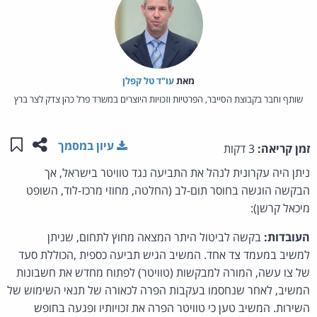
מאת‏
עו"ד טל קפלן
שותף וחבר בקבוצת הסייבר, הפרטיות וזכויות היוצרים במשרד פרל כהן צדק לצר ברץ
שתפו ע
שמו
עיון במסמך
זמן קריאה:
3 דקות
ניתן היה עקרונית לנהל את התביעה נגד טוויטר בישראל, אך
הבקשה הוגשה בחוסר תום-לב (החלטה, מחוזי מרכז-לוד, השופט
מיכאל קרשן):
העובדות:
בקשה לביטול היתר המצאה מחוץ לתחום, שניתן
למשיב במעמד צד אחד. המשיב הגיש תביעה כספית ,הכוללת סעד
של צו עשה, המורה למבקשות (טוויטר) לפתוח מחדש את חשבונות
המשיב, לאחר שנחסמו בעקבות הפרה לכאורה של תנאי השימוש של
השירות. המשיב טען כי טוויטר הפרה את זכויותיו ופגעה בחופש