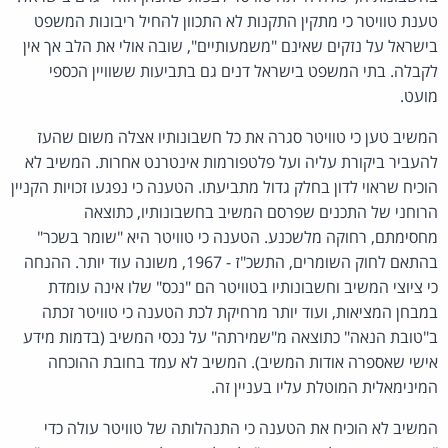
טענת טוויטר כי מתקין התקנות לא התכוון להחיל ריבונות המשפט
בישראל על נזקים שאינם "משמעותיים", שובה אולי את הלב אך אין
לקבלה. בתי המשפט בישראל דנים גם בתביעות ששוויין הכספי
מועט.
המשיב טען כי טוויטר סגרה את כל חשבונותיו אצלה משום שהעז
להעביר ביקורת עליה ועל פלטפורמות אינטרנט אחרות. המשיב לא
הוכיח שראוי לדון בחלק גדול מתביעתו. הטענה כי נפגעו זכויות הקניין
הרוחני של התכנים שפרסם המשיב בחשבונותיו, כתוצאה
מחסימתם, רחוקה מלשכנע. הטענה כי טוויטר היא "שומר בשכר"
בהתאם לחוק השומרים, התשכ"ז - 1967, משונה עוד יותר. ההנחה
כי ציוצי המשיב וחשבונותיו בטוויטר הם "נכס" שלו אינה עומדת
במבחן המציאות, ועוד יותר מרחיקת לכת הטענה כי טוויטר זכתה
ב"טובת הנאה" כתוצאה מ"שמירתה" על נכסי המשיב (בדמות מידע
אישי שאספרה אודות המשיב). המשיב לא עמד בחובת ההוכחה
המינימאלית המוטלת עליו בעניין זה.
המשיב לא הוכיח את הטענה כי התנהלותה של טוויטר עולה כדי