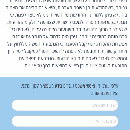
בפני הצורך להתמודד עם עשרות הודעות שנשלחו אליה בתדירות
גבוהה, כשההודעות הן בשפה הערבית, היא אינה מבינה את האמור
בהן, לא ניתן ללמוד מן ההודעות מי השולח וממילא כיצד לפנות על
מנת לבקש את ההסרה. למעט קישורית שצורפה לחלק מההודעות,
שלא ברור מתוך ההודעה מה משמעות הלחיצה עליה, לא היה כל
פרט מזהה בהודעה שממנו ניתן היה ללמוד על הנתבעת או לגביי
אפשרות ההסרה. יש לקבל הטענה כי הנתבעת חששה מללחוץ על
אותה קישורית. התובעת לא ניסתה להשיב "הסר" כמקובל לפי הדין
והמשיכה לצבור לא פחות מ-34 הודעות. הנתבעת תפצה את
התובעת ב-3,000 ש"ח וכן תישא בהוצאות בסך 500 ש"ח.
אלפי עורכי דין ואנשי משפט נעזרים בידע משפטי מהימן ועדכני.
הצטרפו גם אתם:
שם משתמש
*
דואל
*