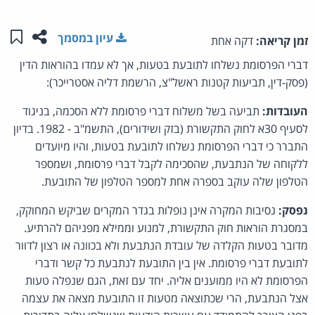
שתפו ע
שמו
עיון במסמך
זמן קריאה:
דקה אחת
דברי הפרסומת נשלחו לתובעת בטעות, אך לא עמדו בהוראות הדין
(פסק-דין, תביעות קטנות ראשל"צ, הרשמת דליה אסטרייכר):
העובדות:
תביעה בשל משלוח דברי פרסומת ללא הסכמה, בניגוד
לסעיף 30א לחוק התקשורת (בזק ושידורים), התשמ"ב - 1982. בדיון
התברר כי דברי הפרסומת נשלחו לתובעת בטעות, והיו מיועדים
ללקוחה של הנתבעת, שהסכימה לקבל דברי פרסומת, ושמספר
הטלפון שלה עוקב בספרה אחת למספר הטלפון של התובעת.
נפסק:
נסיבות המקרה אינן נופלות בגדר המקרים שביקש המחוקק,
במסגרת הוראות חוק התקשורת, למנוע וממילא מפניהם להרתיע.
מדובר בטעות הקלדה של עובדת הנתבעת ולא בכוונה או רצון לדוור
לתובעת דברי פרסומת. אין בין התובעת לנתבעת כל קשר ודברי
הפרסומת לא היו ממוענים אליה. יחד עם זאת, הגם שנפלה טעות
אצל הנתבעת, הרי שכתוצאה מטעות זו התובעת מצאה את עצמה