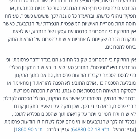
המוצעים לרכישה, ואף מופיע בכתבות תדמית שונות. הנטל היה על
הנתבעים להוכיח כי חרף היות הנתבע נטול כל מניות בנתבעת, או
תפקיד ניהולי כלשהו, ובהיעדר כל טענה לכך ששימש כשכיר, פעילותו
חוסה תחת מטריית האישיות המשפטית הנפרדת של הנתבעת. כאשר
אין מחלוקת כי המסרונים פרסמו את עסקיו של הנתבע, יש לצאת
מנקודת הנחה שקיימת לו אחריות אישית להפרות של הוראות החוק
ביחס למסרונים.
אין מחלוקת כי המסרונים שקיבל התובע הם בגדר "דבר פרסומת" וכי
הנתבעת היא "מפרסם". התובע טען שאי די באישור התקנון הכללי
כדי לבסס הסכמה לקבלת הודעות פרסומת, גם אם בתוך התקנון
מובלעת הסכמה כזו, אולם התובע לא הפנה להוראת דין מתאימה או
לפסיקה מתאימה המבססת את טענתו. נדרשת הסכמה מפורשת
בכתב של הנמען. משהתובע אישר את התקנון, הכולל הסכמה לקבלת
דברי פרסום, נראה כי די בכך, שכן חזקה עליו שעיין בתקנון קודם
לאישורו ולחילופין כי ויתר על קריאתו תוך שהסכים מכללא לתוכנו,
ובכלל זה לכך שהנתבעים או מי מהם יוכלו לשלוח לו הודעות פרסומת
[עניין הראל -
ת"צ 64880-02-18
; עניין זילברג -
ת"צ 1860-90
].