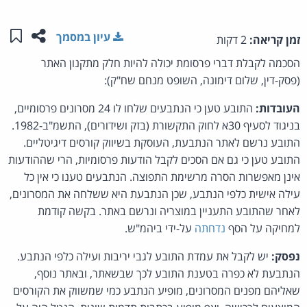
שתפו ע
שמו
עיון במסמך
זמן קריאה:
2 דקות
הסכמה לקבלת דברי פרסומת יכולה להיות חלק מתקנון האתר
(פסק-דין, שלום דימונה, השופט מנחם שח"ק):
העובדות:
התובע טען כי הנתבעים שלחו לו 24 מסרונים פרסומיים,
בניגוד לסעיף 30א לחוק התקשורת (בזק ושידורים), התשמ"ב-1982.
התובע נרשם לאתר הנתבעת, העוסקת בשיווק קורסים דיגיטליים.
התובע טען כי גם אם הסכים לקבל הודעות פרסומיות, הרי שההודעות
אינן מאפשרות הסרה מרשימת התפוצה. הנתבעים טענו כי אין כל
עילה אישית כלפי הנתבע, שכן הנתבעת היא ששלחה את המסרונים,
לאחר שהתובע התעניין במוצריה ונרשם באתר. בקשה קודמת
למחיקה על הסף
נדחתה
על-ידי ביהמ"ש.
נפסק:
יש לקבל את עמדת התובע לגבי יריבות ועילה כלפי הנתבע.
הנתבעת לא כפרה בטענת התובע לכך שבשאתר, ובאתר נוסף,
שאליהם מפנים המסרונים, מופיע הנתבע כמי שמשווק את הקורסים