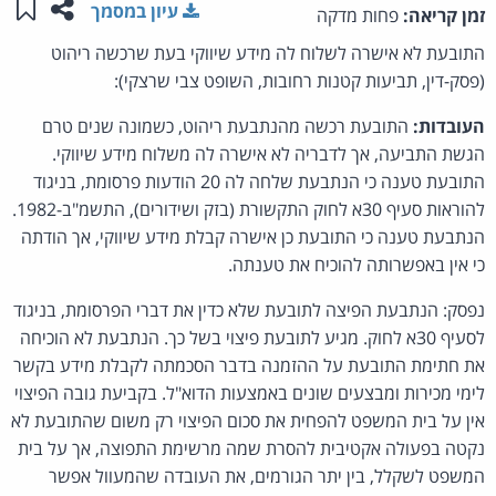
שתפו ע
שמו
עיון במסמך
זמן קריאה:
פחות מדקה
התובעת לא אישרה לשלוח לה מידע שיווקי בעת שרכשה ריהוט
(פסק-דין, תביעות קטנות רחובות, השופט צבי שרצקי):
העובדות:
התובעת רכשה מהנתבעת ריהוט, כשמונה שנים טרם
הגשת התביעה, אך לדבריה לא אישרה לה משלוח מידע שיווקי.
התובעת טענה כי הנתבעת שלחה לה 20 הודעות פרסומת, בניגוד
להוראות סעיף 30א לחוק התקשורת (בזק ושידורים), התשמ"ב-1982.
הנתבעת טענה כי התובעת כן אישרה קבלת מידע שיווקי, אך הודתה
כי אין באפשרותה להוכיח את טענתה.
נפסק: הנתבעת הפיצה לתובעת שלא כדין את דברי הפרסומת, בניגוד
לסעיף 30א לחוק. מגיע לתובעת פיצוי בשל כך. הנתבעת לא הוכיחה
את חתימת התובעת על ההזמנה בדבר הסכמתה לקבלת מידע בקשר
לימי מכירות ומבצעים שונים באמצעות הדוא"ל. בקביעת גובה הפיצוי
אין על בית המשפט להפחית את סכום הפיצוי רק משום שהתובעת לא
נקטה בפעולה אקטיבית להסרת שמה מרשימת התפוצה, אך על בית
המשפט לשקלל, בין יתר הגורמים, את העובדה שהמעוול אפשר