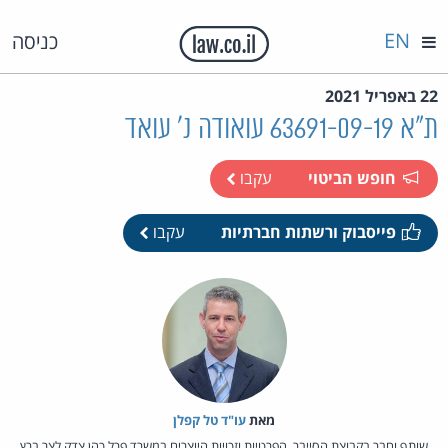
EN
כניסה
22 באפריל 2021
ת"א 63691-09-19 עואודה נ' עואד
חופש הביטוי
עקבו
פייסבוק ורשתות חברתיות
עקבו
מאת‏
עו"ד טל קפלן
שותף וחבר בקבוצת הסייבר, הפרטיות וזכויות היוצרים במשרד פרל כהן צדק לצר ברץ