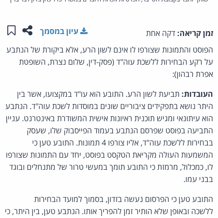
שתפו ע
שמו
עיון במסמך
זמן קריאה:
דקה אחת
הפוסט והתמונות שצורפו לו אינם לשון הרע, אלא ביקורת של הנתבע
על רקע הבחירות ללשכת עוה"ד (פסק-דין, שלום נצרת, השופטת
אפרת רבהון):
העובדות:
תביעת לשון הרע. התובע הוא עו"ד במקצועו, אשר בין
היתר נושא בתפקידים ציבוריים שונים במוסדות לשכת עוה"ד. הנתבע
הוא עיתונאי ומגיש תוכנית ראיונות אישית המשודרת באינטרנט. עניין
התביעה בפוסט שפרסם הנתבע בעמוד הפייסבוק שלו, שעסק
בבחירות ללשכת עוה"ד, אליו צורפו 4 תמונות. התובע טען כי
המשמעות העולה מקריאת הטקסט בפוסט, יחד עם התמונות שצורפו
לו, כמכלול, מרמזת כי התובע תומך במעשי טרור של מתנחלים ובוגד
בבני עמו.
התובע טען כי הפרסום נעשה בזדון, בסמוך למועד הבחירות
ללשכה ובאופן שלא הותיר זמן להפריך אותו. הנתבע טען, בין היתר, כי