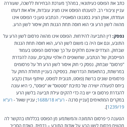
כתב את הפוסט כעיתונאי, במהלך מערכת הבחירות ללשכה, שעוררה
עניין ציבורי רב. לטענתו הפוסט אינו מציג עובדות, אלא את דעתו
ועמדתו, אותן הציג בסגנונו הסאטירי. הנתבע טען כי הפוסט אינו
מהווה לשון הרע וכי הוא חוסה תחת הגנות חוק איסור לשון הרע.
נפסק:
דין התביעה להידחות. הפוסט אינו מהווה פרסום לשון הרע על
התובע, וגם אם היה בו משום לשון הרע, הוא חוסה תחת הגנות
שבחוק. הצדדים אינם חלוקים על כך שפרסום הפוסט בעמוד
הפייסבוק של הנתבע, שחשופים לו אלפי עוקבים, עונה להגדרת
"פרסום" שבחוק. נפסק כי חוק איסור לשון הרע חל על פרסומים
במרשתת, בהתאמות הנדרשות. בפסיקה בעניין תחולת החוק על
פרסומים שונים ברשת (פוסט, תגובית לפוסט, שיתוף ועוד) נקבע
ביחס לפעולה ישירה של כתיבת "סטטוס" או "פוסט", כי היא עונה
להגדרת פרסום וכי יש בה כדי להקים עילת תביעה בלשון הרע
במקרים המתאימים [עניין סרנה -
רע"א 1688/18
; עניין שאול -
רע"א
].
1239/19
הטענה כי פרסום התמונה והמשתמע מן הפוסט בכללותו בהקשר לה
מהווים פרסום לשון הרע על אודות התובע – נדחית. האדם הסביר