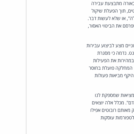
כהן
לכאורה מתבצעת עבירה
ים, תוך הפעלת שיקול
צדק
", או שלא לעשות דבר.
רסם את הביטוי האסור,
לצר
ברץ.
ניים מצע לביצוע עבירות
ט. נדמה כי מסגרת
פועל
במהירות את הפעילות
י המחלקה פועלת בחוסר
מ־1996
היקף מביאות פעולות
מציאות שמספקת לנו
דם". מכלל אלה יוצאים
ק מאותם רובוטים אפילו
לטפורמות עוסקות