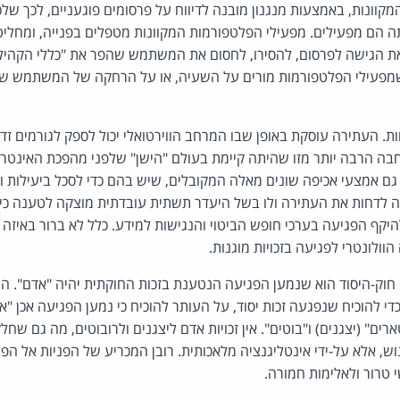
קוונות, באמצעות מנגנון מובנה לדיווח על פרסומים פוגעניים, לכך ש
 הם מפעילים. מפעילי הפלטפורמות המקוונות מטפלים בפנייה, ומחליט
ת הגישה לפרסום, להסירו, לחסום את המשתמש שהפר את "כללי הקהילה
שמפעילי הפלטפורמות מורים על השעיה, או על הרחקה של המשתמש שפ
ת. העתירה עוסקת באופן שבו המרחב הווירטואלי יכול לספק לגורמים זדו
בה הרבה יותר מזו שהיתה קיימת בעולם "הישן" שלפני מהפכת האינטרנ
גם אמצעי אכיפה שונים מאלה המקובלים, שיש בהם כדי לסכל ביעילות ו
יה לדחות את העתירה ולו בשל היעדר תשתית עובדתית מוצקה לטענה כ
היקף הפגיעה בערכי חופש הביטוי והנגישות למידע. כלל לא ברור באיזה 
ולונטרי לפגיעה בזכויות מוגנות.
 חוק-היסוד הוא שנמען הפגיעה הנטענת בזכות החוקתית יהיה "אדם". ה
י להוכיח שנפגעה זכות יסוד, על העותר להוכיח כי נמען הפגיעה אכן "א
רים" (יצגנים) ו"בוטים". אין זכויות אדם ליצגנים ולרובוטים, מה גם שחל
נוש, אלא על-ידי אינטליגנציה מלאכותית. רובן המכריע של הפניות אל הפ
טרור ולאלימות חמורה.