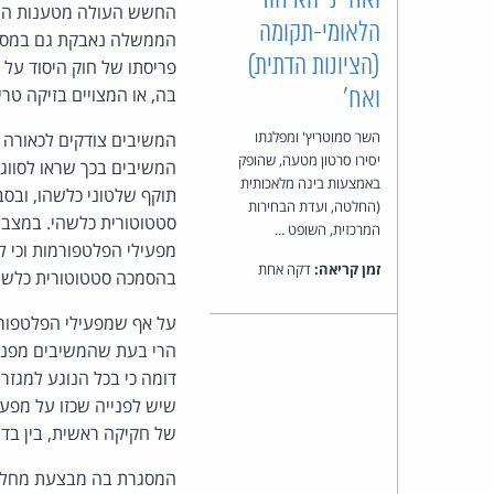
ואח' נ' האיחוד
החשש העולה מטענות העות
הלאומי-תקומה
הממשלה נאבקת גם במסרים 
(הציונות הדתית)
פריסתו של חוק היסוד על 
בה, או המצויים בזיקה טרי
ואח'
השר סמוטריץ' ומפלגתו
המשיבים צודקים לכאורה ב
יסירו סרטון מטעה, שהופק
המשיבים בכך שראו לסווג
באמצעות בינה מלאכותית
תוקף שלטוני כלשהו, ובסב
(החלטה, ועדת הבחירות
סטטוטורית כלשהי. במצב ב
המרכזית, השופט ...
מפעילי הפלטפורמות וכי 
זמן קריאה:
דקה אחת
בהסמכה סטטוטורית כלשהי
על אף שמפעילי הפלטפורמ
הרי בעת שהמשיבים מפנים
דומה כי בכל הנוגע למגז
שיש לפנייה שכזו על מפעי
של חקיקה ראשית, בין בדר
המסגרת בה מבצעת מחלקת ה