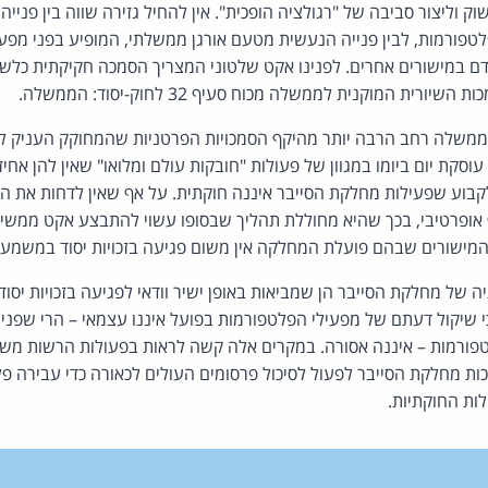
וליצור סביבה של "רגולציה הופכית". אין להחיל גזירה שווה בין פנייה
טפורמות, לבין פנייה הנעשית מטעם אורגן ממשלתי, המופיע בפני מפע
דם במישורים אחרים. לפנינו אקט שלטוני המצריך הסמכה חקיקתית כלשהי
רית המוקנית לממשלה מכוח סעיף 32 לחוק-יסוד: הממשלה.
ממשלה רחב הרבה יותר מהיקף הסמכויות הפרטניות שהמחוקק העניק לה 
קת יום ביומו במגוון של פעולות "חובקות עולם ומלואו" שאין להן אחי
לקבוע שפעילות מחלקת הסייבר איננה חוקתית. על אף שאין לדחות את ה
ופרטיבי, בכך שהיא מחוללת תהליך שבסופו עשוי להתבצע אקט ממשי 
המישורים שבהם פועלת המחלקה אין משום פגיעה בזכויות יסוד במשמע
יה של מחלקת הסייבר הן שמביאות באופן ישיר וודאי לפגיעה בזכויות יסוד,
שיקול דעתם של מפעילי הפלטפורמות בפועל איננו עצמאי – הרי שפניי
ורמות – איננה אסורה. במקרים אלה קשה לראות בפעולות הרשות משום 
כות מחלקת הסייבר לפעול לסיכול פרסומים העולים לכאורה כדי עבירה פל
לות החוקתיות.