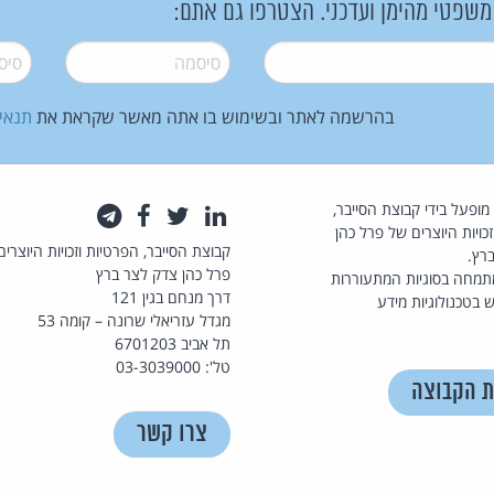
 משפטי מהימן ועדכני. הצטרפו גם אתם:
סיסמה
*
סיסמה
בהרשמה לאתר ובשימוש בו אתה מאשר שקראת את
תנאי
law.co.il מופעל בידי קבוצת הסייבר,
לינקדאין
טוויטר
פייסבוק
טלגרם
כויות היוצרים של פרל כהן
קבוצת הסייבר, הפרטיות וזכויות היוצרים
רץ.
פרל כהן צדק לצר ברץ
תמחה בסוגיות המתעוררות
דרך מנחם בגין 121
 בטכנולוגיות מידע
מגדל עזריאלי שרונה – קומה 53
תל אביב 6701203
טל': 03-3039000
ת הקבוצה
צרו קשר