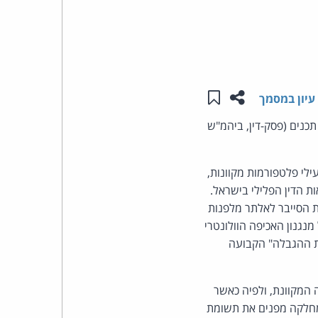
העומד
בראש
שתפו עמוד זה
שמור ב"תכנים שלי"
קבוצת
עיון במסמך
תכנים (פסק-דין, ביהמ"ש
האינטרנט,
הסייבר
לי פלטפורמות מקוונות,
הדין הפלילי בישראל.
וזכויות
 הסייבר לאלתר מלפנות
נגנון האכיפה הוולונטרי
היוצרים
קת ההגבלה" הקבועה
של
המקוונת, ולפיה כאשר
פרל
המחלקה מפנים את תשומת