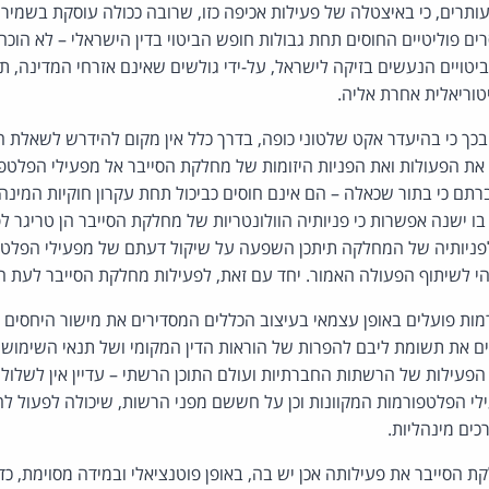
רים, כי באיצטלה של פעילות אכיפה כזו, שרובה ככולה עוסקת בשמירה 
פוליטיים החוסים תחת גבולות חופש הביטוי בדין הישראלי – לא הוכח.
ביטויים הנעשים בזיקה לישראל, על-ידי גולשים שאינם אזרחי המדינה, 
טוריאלית אחרת אליה.
כך כי בהיעדר אקט שלטוני כופה, בדרך כלל אין מקום להידרש לשאלת ה
 את הפעולות ואת הפניות היזומות של מחלקת הסייבר אל מפעילי הפלטפ
רתם כי בתור שכאלה – הם אינם חוסים כביכול תחת עקרון חוקיות המינה
ו ישנה אפשרות כי פניותיה הוולונטריות של מחלקת הסייבר הן טריגר 
לפניותיה של המחלקה תיתכן השפעה על שיקול דעתם של מפעילי הפלטפו
 לשיתוף הפעולה האמור. יחד עם זאת, לפעילות מחלקת הסייבר לעת ה
ות פועלים באופן עצמאי בעיצוב הכללים המסדירים את מישור היחסים 
 את תשומת ליבם להפרות של הוראות הדין המקומי ושל תנאי השימוש 
ר הפעילות של הרשתות החברתיות ועולם התוכן הרשתי – עדיין אין לשל
לי הפלטפורמות המקוונות וכן על חששם מפני הרשות, שיכולה לפעול לה
כים מינהליות.
סייבר את פעילותה אכן יש בה, באופן פוטנציאלי ובמידה מסוימת, כדי 