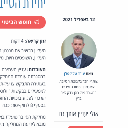
יחידת הסייב
12 באפריל 2021
חופש הביטוי
זמן קריאה:
4 דקות
העליון הכשיר את מנגנון 
העליון, השופטים חיות, מלצ
העובדות:
עניין העתירה ב
מאת‏
עו"ד טל קפלן
במסגרתה עומדת המחלקה 
שותף וחבר בקבוצת הסייבר,
בעתירה התבקש צו על-תנא
הפרטיות וזכויות היוצרים
למפעילים בבקשות "וולונט
במשרד פרל כהן צדק לצר
יש כדי לפגוע בזכויות הח
ברץ
בסעיף 8 לחוק-יסוד: כבוד האדם וחירותו.
אולי יעניין אותך גם
מחלקת הסייבר פועלת באפ
מובא לידיעת המחלקה מיד