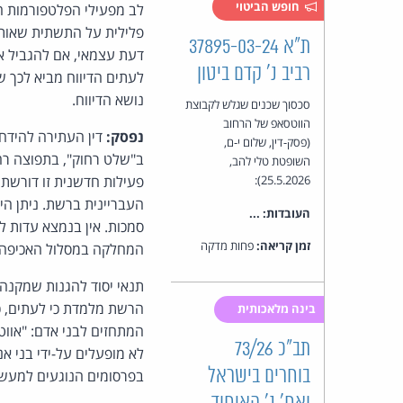
חופש הביטוי
לב מפעילי הפלטפורמות המ
פלילית על התשתית שאותה
ת"א 37895-03-24
דעת עצמאי, אם להגביל א
רביב נ' קדם ביטון
לעתים הדיווח מביא לכך 
נושא הדיווח.
סכסוך שכנים שגלש לקבוצת
הווטסאפ של הרחוב
נפסק:
דין העתירה להידחו
(פסק-דין, שלום י-ם,
ב"שלט רחוק", בתפוצה רח
השופטת טלי להב,
25.5.2026):
פעילות חדשנית זו דורשת 
העבריינית ברשת. ניתן ה
העובדות: ...
סמכות. אין בנמצא עדות ל
זמן קריאה:
פחות מדקה
המחלקה במסלול האכיפה הו
תנאי יסוד להגנות שמקנה
הרשת מלמדת כי לעתים, כד
בינה מלאכותית
המתחזים לבני אדם: "אווטא
תב"כ 73/26
לא מופעלים על-ידי בני א
בוחרים בישראל
בפרסומים הנוגעים למעשי 