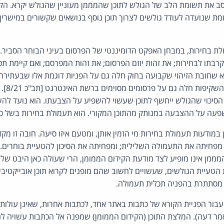
סב את תשומת הלב של הגולש לתוכן שהמממן מעוניין שהגולש יקרא. הקי
מת שנועדה לעודד גולשים לצרוך תוכן נוסף בנושאים שקשורים במישרין 
ת בחירות, במבחן האפקט הדומיננטי של הפרסום בעיני הבוחר הסביר. 
רבתו לבחירות; את זהות יוזם הפרסום; את זהות המפרסם; ואם קיימת ת
א שחובת הזיהוי שקבועה בחוק חלה גם על הפניות דוגמת אלו שבעתיר
לפיה ראוי
הסיכוי שהגולש ייחשף לתוכן שעשוי להשפיע על הצבעתו. הוא נועד לה
השפעה על ההצבעה במנותק מהתוכן המקורי. הוא תעמולת בחירות בשל כך
ב לציין במודעות תעמולת בחירות מי הזמין אותן, ומטעם איזו סיעה. חובה זו מ
מפחיתה את התעמולה השלילית; ומפחיתה את הסיכון להטעיית בוחרים. ק
ממן אינו מופיע לצד מודעת הקידום הממומן, הרי שעולה כאן היבט של פ
טעיית הגולשים, שעשויים לחשוב שהם מופנים לקרוא תוכן אובייקטיבי
 מסתתרת בהפניה תכלית תעמולה.
יבות עבור הפניית הקורא של כתבות באתר אחד, לכתבות אחרות, שאינן עולות
מאמר דעה). המלצת התוכן (הקידום הממומן) שמפנה אל הכתבות עשויה ל