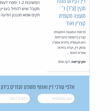
דין לקידום מנהל
תקין (ע"ר) נ'
מקובל שיש להחיל בעניין
תקים אפוא מנגנון הודעה 
מועצה מקומית
קצרין ואח'
פרסומי המועצה המקומית
קצרין ברשתות החברתיות
היא תעמולת בחירות אסורה
(פסק-דין, ועדת בחירות
אזורית למחוז ...
זמן קריאה:
דקה אחת
אלפי עורכי דין ואנשי משפט נעזרים בידע
שם משתמש
*
דואל
*