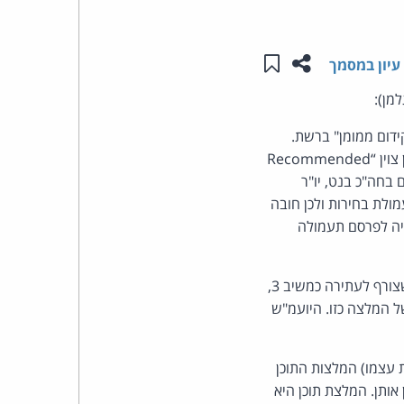
העומד
שתפו עמוד זה
שמור ב"תכנים שלי"
עיון במסמך
בראש
למן):
קבוצת
 תשי"ט–1959, לזיהוי האחראי ל"קידום ממומן" ברשת.
בעתירה נטען כי ביישומון "הארץ" התפרסמו 2 "המלצות תוכן", שסומנו במילה "ממומן", שבתחתיתן צוין “Recommended
האינטרנט,
ם בחה"כ בנט, יו"ר
לת בחירות ולכן חובה
הסייבר
ליה לפרסם תעמולה
וזכויות
המשיבות ציינו כי ההמלצות הוסרו וכי הן אינן אמורות להכריע בדבר תוכן הפרסום. מממן הפרסום, שצורף לעתירה כמשיב 3,
היוצרים
ל המלצה כזו. היועמ"ש
של
ירות וביום הבחירות עצמו) המלצות התוכן
פרל
", ולכן היה צריך לכלול בהמלצות את שמו של המשיב 3, שהזמין אותן. המלצת תוכן היא