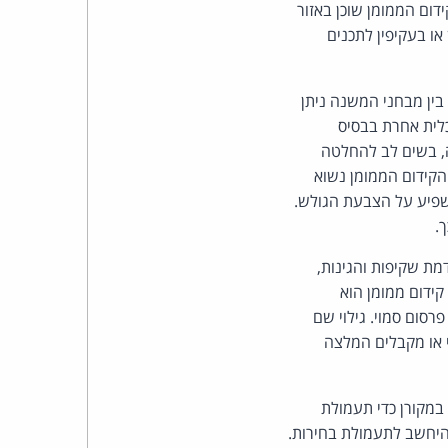
כהן
דום הממומן שוכן באזור
או בעקיפין לתכנים
צדק
לצר
בין מבחני המשנה ניתן
כלית אחרת בבסיס
ברץ.
ה, בשים לב להחלטה
 לקבוע כי חובת השקיפות חלה גם על פרסומים מסוימים ברשת האינטרנט [תב"כ 8/21]. הקידום הממומן נשוא
פועל
שפיע על הצבעת הגולש.
.
מ־1996
קדמת שקיפות והגינות,
ידום ממומן הוא
רסום סמוי. גילוי שם
 או מקבלים המלצה
 במקורן כדי תעמולת
היחשב לתעמולת בחירות.