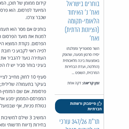
קידום ממומן של תוכן, המ
בוחרים בישראל
המיועד לפרסום. הוא פרסו
ואח' נ' האיחוד
שכבר צרכו.
הלאומי-תקומה
בוחנים אם מסר הוא תעמול
(הציונות הדתית)
למנות את מועד הפרסום וק
ואח'
הפרסום. נקודת המוצא הי
השר סמוטריץ' ומפלגתו
יסירו סרטון מטעה, שהופק
העתירה נועד להגביר את 
באמצעות בינה מלאכותית
בעיני בוחר סביר יש לו 
(החלטה, ועדת הבחירות
המרכזית, השופט ...
סעיף 10 לחוק מחיי
זמן קריאה:
דקה אחת
בעיקר בתעמולה שלילית; 
פרסומת. אם שם המזמין-המ
המפרסם-המממן ימנע את ה
פייסבוק ורשתות
נטולת פניות, אף שבפועל
חברתיות
המשיב 3 שילם למש
תר"מ 347/26 עורכי
בחירות (דיווח חדשותי ו