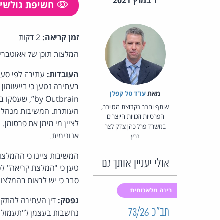
1 במרץ 2021
חשיפת גולשי
זמן קריאה:
2 דקות
המלצות תוכן של אאוטבריי
העובדות:
מאת‏
עו"ד טל קפלן
by Outbrain
שותף וחבר בקבוצת הסייבר,
העותרת. המשיבות מנהלו
הפרטיות וזכויות היוצרים
לציין מי מימן את פרסומ
במשרד פרל כהן צדק לצר
אנונימית.
ברץ
אולי יעניין אותך גם
טען כי "המלצת קריאה" לכ
סבר כי יש לראות בהמלצו
בינה מלאכותית
נפסק:
תב"כ 73/26