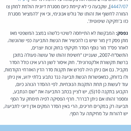
4447/07
], שקבעה כי לא קיימת כיום מסגרת דיונית הולמת למתן צו
המורה לחשוף את זהותו של גולש אנונימי, וכי אין 'להמציא' מסגרת
כזו ב'חקיקה שיפוטית'.
נפסק:
המבקשת לא התייחסה לשינוי כלשהו במצב המשפטי מאז
מתן פסק דין מור שיש בו להכשיר את הגשת התביעה כפי שהוגשה.
לאחר פס"ד מור נוסף הסדר חקיקתי בחוק זכות יוצרים,
התשס"ח-2007, שעניינו "חשיפת זהותו של עושה פעולה בתוכן
ברשת תקשורת אלקטרונית". חוק איסור לשון הרע אינו כולל הסדר
מקביל. גם אם ניתן היה לפרש את תקנות סדר הדין האזרחי הקודמות,
ולו בדוחק, כמאפשרות הגשת תביעה נגד נתבע בלתי ידוע, אין ניתן
עוד לעשות כן תחת התקנות הנוכחיות. לפי ההסדר הנוהג כיום,
הקבוע בתקנה 10(5), יש לציין בכתב התביעה את "שם הנתבע,
ומספר זהותו אם ניתן לבררו". חרף הפסיקה לפיה תימחק על הסף
תביעה רק במקרים חריגים, הרי באין הסדר המקים אדן דיוני לתביעה,
יש להורות על מחיקתה על הסף.