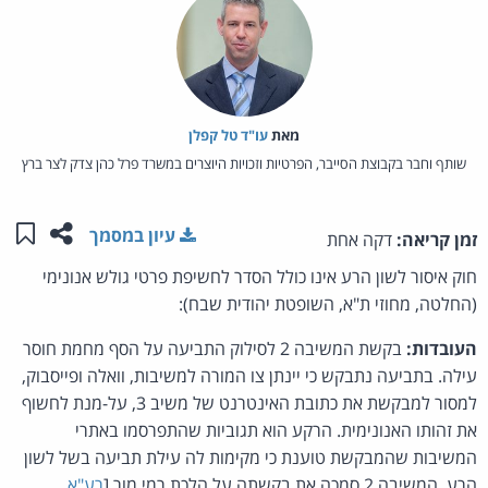
מאת‏
עו"ד טל קפלן
שותף וחבר בקבוצת הסייבר, הפרטיות וזכויות היוצרים במשרד פרל כהן צדק לצר ברץ
שתפו ע
שמו
עיון במסמך
זמן קריאה:
דקה אחת
חוק איסור לשון הרע אינו כולל הסדר לחשיפת פרטי גולש אנונימי
(החלטה, מחוזי ת"א, השופטת יהודית שבח):
העובדות:
בקשת המשיבה 2 לסילוק התביעה על הסף מחמת חוסר
עילה. בתביעה נתבקש כי יינתן צו המורה למשיבות, וואלה ופייסבוק,
למסור למבקשת את כתובת האינטרנט של משיב 3, על-מנת לחשוף
את זהותו האנונימית. הרקע הוא תגוביות שהתפרסמו באתרי
המשיבות שהמבקשת טוענת כי מקימות לה עילת תביעה בשל לשון
הרע. המשיבה 2 סמכה את בקשתה על הלכת רמי מור [
רע"א