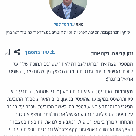
מאת‏
עו"ד טל קפלן
שותף וחבר בקבוצת הסייבר, הפרטיות וזכויות היוצרים במשרד פרל כהן צדק לצר ברץ
שתפו ע
שמו
עיון במסמך
זמן קריאה:
דקה אחת
המטפל יפצה את חברתו לעבודה לאחר שפרסם תמונה שלה על
שולחן הטיפולים יחד עם כיתוב מבזה (פסק-דין, שלום פ"ת, השופט
אריאל ברגנר):
העובדות:
התובעת היא אם בית במעון "בני שמחה". הנתבע הוא
פיזיותרפיסט במקצועו שהועסק במעון. ביום האירוע סבלה התובעת
מכאבי גב והנתבע הציע לטפל בה. כאשר התובעת שכבה על בטנה
על מיטת הטיפולים, הנתבע הפשיל את חולצתה וחשף את גבה
התחתון לצורך ביצוע הטיפול. הנתבע צילם את התובעת במצב זה
והפיץ את התמונה באמצעות WhatsApp ובדרכים נוספות לעובדי