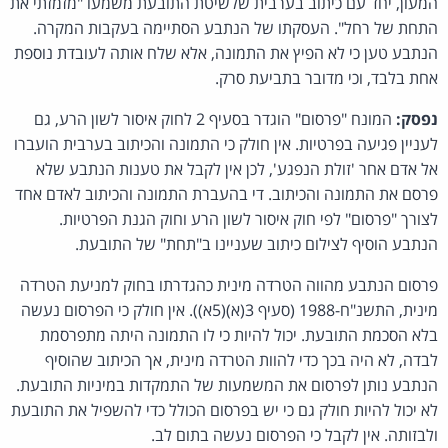
המעון, יחד עם כיתוב בערבית שלשיטת התובעת משמעו "מזמזתי את
התחת של רחל". העסקתו של הנתבע הסתיימה בעקבות המקרה.
הנתבע טען כי לא הפיץ את התמונה, אלא שלח אותה לעובדת נוספת
אחת בלבד, וכי מדובר בתביעת סרק.
נפסק:
המונח "פרסום" הוגדר בסעיף 2 לחוק איסור לשון הרע, גם
לעניין פגיעה בפרטיות. אין חולק כי התמונה והכיתוב בערבית הועברו
אל אדם אחר 'זולת הנפגע', לכן אין לקבל את טענות הנתבע שלא
פרסם את התמונה והכיתוב. די בהעברת התמונה והכיתוב לאדם אחד
לצורך "פרסום" לפי חוק איסור לשון הרע וחוק הגנת הפרטיות.
הנתבע הוסיף לצילום כיתוב שעניינו ב"תחת" של התובעת.
פרסום הנתבע מהווה הטרדה מינית כהגדרתו בחוק למניעת הטרדה
מינית, התשנ"ח-1988 (סעיף 3(א)(5א)). אין חולק כי הפרסום נעשה
בלא הסכמת התובעת. יכול להיות כי לו התמונה היתה מתפרסמת
לבדה, לא היה בכך כדי להוות הטרדה מינית, אך הכיתוב שהוסיף
הנתבע נותן לפרסום את המשמעות של התמקדות במיניות התובעת.
לא יכול להיות חולק גם כי יש בפרסום הכולל כדי להשפיל את התובעת
ולבזותה. אין לקבל כי הפרסום נעשה בתום לב.