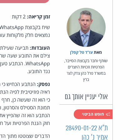
זמן קריאה:
2 דקות
נמצאים חלק מלקוחות עוה"
העובדות:
תביעה שעילתה ל
מאת‏
עו"ד טל קפלן
צילם את התובע שעה שהיה
שותף וחבר בקבוצת הסייבר,
WhatsApp. הנת
הפרטיות וזכויות היוצרים
נגד התובע.
במשרד פרל כהן צדק לצר
ברץ
נפסק:
הנתבע הכחיש כי הו
ראיה פוזיטיבית לפיה הנת
אולי יעניין אותך גם
כי הוא זה שעשה כן, חרף
תמונת הסטילס והסרטון, ו
חופש הביטוי
הנתבע הוא זה שהפיץ את ה
חוק הגנת הפרטיות ועל חו
ת"א 28490-01-22
הדברים שצוטטו מתוך הדיו
אמיר נ' כהן