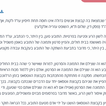
שיח בקבוצת WhatsApp שנמצאת בה קבוצת אנשים גדולה אינו חוסה תחת חיסיון עו"ד-לקוח
ד (פסק-דין, שלום ת"א, השופט עזריה אלקלעי):
שון הרע ופגיעה בפרטיות. התובע טען, בין היתר, כי הנתבע, עו"ד המ
 מאושפז בבית חולים, והפיץ סרטון ותמונה של התובע באופן משפיל ופ
בע טען, בין היתר, כי מדובר בתביעת השתקה של התובע בעקבות עבודה מקצו
א זה שצילם את התמונה והסרטון, למרות שאישר כי שהה בבית החולים
בע הוא זה שצילם את התמונה או הסרטון, אולם ניתן ללמוד מכוח הראיות
 הכחשתו. מסקנה זו מתחזקת מהתכתבות בקבוצת הווטסאפ בזמן הרלוונט
הפיץ את שניהם בקבוצת ווטסאפ יחד עם הדברים שנכתבו בקבוצה. בכך מ
תמונה ואת הסרטון (אפילו אם לא הוא זה שצילם אותם כפי שטען), ודי ב
ק איסור לשון הרע, באשר מדובר בפרסומים מבזים ומשפילים, הפוגעים 
ן בקבוצת הווטסאפ הושגו על ידי אדם מטעם התובע, ככל הנראה חוקר פר