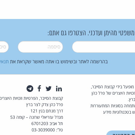
 משפטי מהימן ועדכני. הצטרפו גם אתם:
סיסמה
*
סיסמה
בהרשמה לאתר ובשימוש בו אתה מאשר שקראת את
תנאי
law.co.il מופעל בידי קבוצת הסייבר,
לינקדאין
טוויטר
פייסבוק
טלגרם
כויות היוצרים של פרל כהן
קבוצת הסייבר, הפרטיות וזכויות היוצרים
רץ.
פרל כהן צדק לצר ברץ
תמחה בסוגיות המתעוררות
דרך מנחם בגין 121
 בטכנולוגיות מידע
מגדל עזריאלי שרונה – קומה 53
תל אביב 6701203
טל': 03-3039000