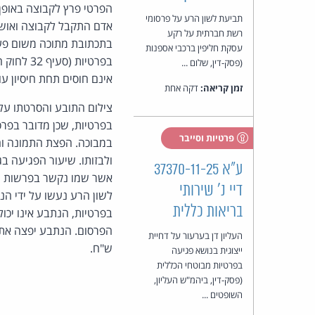
הפרטי פרץ לקבוצה באופן 
תביעת לשון הרע על פרסומי
אדם התקבל לקבוצה ואושר
רשת חברתית על רקע
בתכתובת מתוכה משום פעול
עסקת חליפין ברכבי אספנות
בפרטיות 
(פסק-דין, שלום ...
אינם חוסים תחת חיסיון עו
זמן קריאה:
דקה אחת
צילום התובע והסרטתו על 
בפרטיות, שכן מדובר בפרס
פרטיות וסייבר
במבוכה. הפצת התמונה והס
ולבזותו. שיעור הפגיעה ב
ע"א 37370-11-25
אשר שמו נקשר בפרשות שלי
דיי נ' שירותי
בריאות כללית
בפרטיות, הנתבע אינו יכו
העליון דן בערעור על דחיית
ש"ח.
ייצוגית בנושא פגיעה
בפרטיות מבוטחי הכללית
(פסק-דין, ביהמ"ש העליון,
השופטים ...