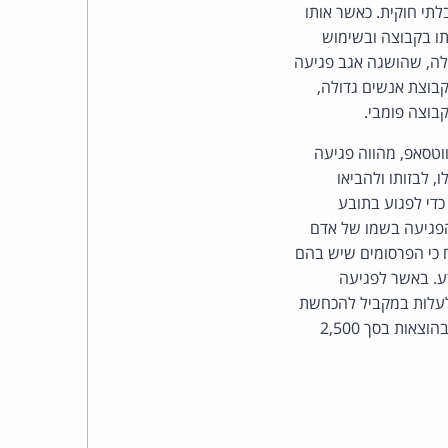
כהן
לתי חוקית. כאשר אותו
ו בקבוצה ובשימוש
צדק
ילה, שהושגה אגב פגיעה
בה קבוצת אנשים גדולה,
לצר
קבוצה פומבי.
ברץ.
וטסאפ, מהווה פגיעה
 לבזותו ולהביאו
פועל
כדי לפגוע בתובע
 הפגיעה בשמו של אדם
מ־1996
ח כי הפרסומים שיש בהם
ע פיצויים בסך 10 ש"ח עבור לשון הרע. באשר לפגיעה
 לעלות במקביל להכחשת
הפרסום. הנתבע יפצה את התובע ב-10,000 ש"ח עבור הפגיעה בפרטיותו. בנוסף, יישא הנתבעת בהוצאות בסך 2,500