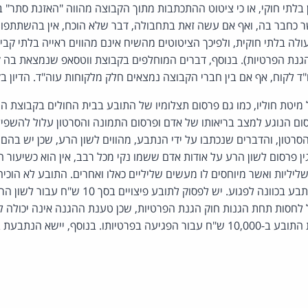
בלתי חוקי, או כי ציטוט ההתכתבות מתוך הקבוצה מהווה "האזנת סתר" ב
 כחבר בה, ואף אם עשה זאת בתחבולה, דבר שלא הוכח, אין בהשתתפות
ה בלתי חוקית, ולפיכך הציטוטים מהשיח אינם מהווים ראייה בלתי קב
(סעיף 32 לחוק הגנת הפרטיות). בנוסף, דברים המוחלפים בקבוצת ווטסאפ שנמצאת 
"ד לקוח, אף אם בין חברי הקבוצה נמצאים חלק מלקוחות עוה"ד. הדיון ב
מיטת חוליו, כמו גם פרסום תצלומיו של התובע בבית החולים בקבוצת הו
ום הנוגע למצב בריאותו של אדם ופרסום התמונה והסרטון עלול להשפילו,
רטון, והדברים שנכתבו על ידי הנתבע, מהווים לשון הרע, שכן יש בהם 
גין פרסום לשון הרע על אודות אדם ששמו נקי מכל רבב, אין הוא כשיעור
ליות ואשר מיוחסים לו מעשים שליליים כאלו ואחרים. התובע לא הוכי
לשון הרע נעשו על ידי הנתבע בכוונה לפגוע. יש לפסוק לתוב
ל לחסות תחת הגנות חוק הגנת הפרטיות, שכן טענת ההגנה אינה יכולה