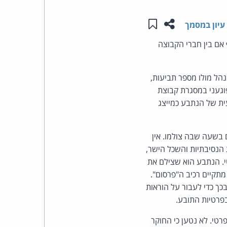
שתפו עמוד זה
שמור ב"תכנים שלי"
העומד
עיון במסמך
, אף אם בין חברי הקבוצה
בראש
קבוצת
נהל מולו מספר תביעות,
וגעני במסגרת קבוצת
האינטרנט,
עית של הנתבע כמייצג
הסייבר
 בשעה שבה צולמו. אין
וזכויות
 הנסיבתיות והשכל הישר,
היוצרים
י. הנתבע הוא שצילם את
תקיים רכיב ה"פרסום".
של
כך כדי לעבור על הוראות
בפרטיות התובע.
פרל
טי. לא נטען כי החוקר