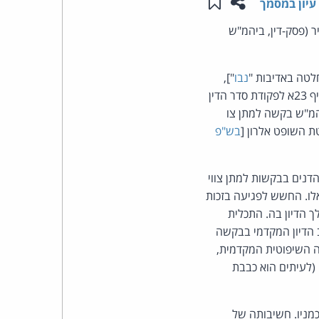
שתפו עמוד זה
שמור ב"תכנים שלי"
עיון במסמך
העומד
 (פסק-דין, ביהמ"ש
בראש
לטה באדיבות "
נבו
"],
בגדרה נעתר ביהמ"ש לבקשת המדינה והורה על מתן צווי חדירה לטלפונים של המבקשים, לפי סעיף 23א לפקודת סדר הדין
קבוצת
ה כיצד יבחן ביהמ"ש בקשה למתן צו
האינטרנט,
ת השופט אלרון [
בש"פ
הסייבר
דנים בבקשות למתן צווי
וזכויות
לו. החשש לפגיעה בזכות
 הדיון בה. התכלית
היוצרים
 הדיון המקדמי בבקשה
ה השיפוטית המקדמית,
של
(לעיתים הוא כבבת
פרל
מניו. חשיבותה של