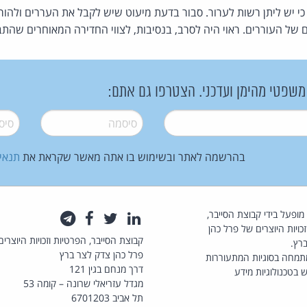
י יש ליתן רשות לערור. סבור בדעת מיעוט שיש לקבל את העררים ולהור
 של העוררים. ראוי היה לסרב, בנסיבות, לצווי החדירה המאוחרים שהת
 משפטי מהימן ועדכני. הצטרפו גם אתם:
סיסמה
*
סיסמה
בהרשמה לאתר ובשימוש בו אתה מאשר שקראת את
תנאי
law.co.il מופעל בידי קבוצת הסייבר,
לינקדאין
טוויטר
פייסבוק
טלגרם
כויות היוצרים של פרל כהן
קבוצת הסייבר, הפרטיות וזכויות היוצרים
רץ.
פרל כהן צדק לצר ברץ
תמחה בסוגיות המתעוררות
דרך מנחם בגין 121
 בטכנולוגיות מידע
מגדל עזריאלי שרונה – קומה 53
תל אביב 6701203