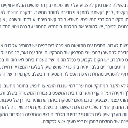
 בשאלה האם ניתן להצביע על קשר סיבתי בין החיפושים הבלתי-חוקיי
בקשים, לבין בקשתה למתן צווי חדירה לחומר מחשב. במקרה הנוכחי לא
חן הקשר הסיבתי-המשפטי. משלא הוכח קשר סיבתי עובדתי ומשפטי, אין 
חניה. לפיכך, יש להותיר את החלטת ביהמ"ש המחוזי על כנה וצווי החדי
שות לערור. מסכים עם התוצאה האופרטיבית לפיה יש להותיר על כנה 
(חדירה למחשב) למכשירי הטלפון של המבקשים. יחד עם זאת, לגופם של ד
 סולברג. יש מקום לקבוע כי ככלל מקומן של טענות ביחס לאי חוקיות בג
 חריגים ונדירים בלבד יהיה בהן כדי לשמש שיקול בלעדי המצדיק דחיית 
ש אף להסתייג מהחלת הלכת הפסילה הפסיקתית בשלב מקדמי זה של הה
א הקנה המחוקק זכות ערר למי שנגדו הוצא צו חיפוש בחומר מחשב, מ
לך חקירה ועל היקף התערבות בית המשפט בעבודת המשטרה בשלב זה. 
ותי עצמו, שבעיקרו, ובהתאם לפסיקת ביהמ"ש מותיר בירורן של טענות מ
ל את המבחן התלת שלבי שבהלכת יששכרוב בשלב מקדמי זה של ניהול החק
וה מערך שיקולים רלוונטי לבחינת מכלול היבטי ההחלטה בנסיבות המקר
ל החלטה למתן צו לפי סעיף 23א לפקודה.