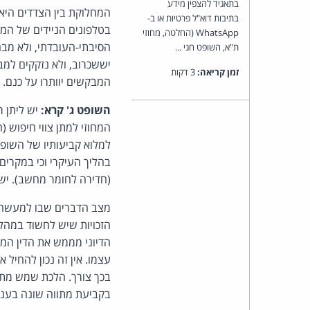
בתאגיד להצפין מידע
המחלוקת בין הצדדים היא
בתיבות דוא"ל פרטיות או ב-
בטלפונים הניידים של המ
WhatsApp (החלטה, מחוזי
הסיבתי-העובדתי, ולא מב
ת"א, השופט חגי ...
יששכרוב, ולא נזקקים למב
זמן קריאה:
3 דקות
המבקשים יוותרו על כנם.
השופט ג' קרא:
יש ליתן ר
המחוזי למתן צווי חיפוש 
למלוא קביעותיו של השופט
בהליך העיקרי וכי במקרים
(חדירה לחומר מחשב). י
מצב הדברים שבו למעשה ל
הזכויות שיש לחשוד במה
הדיוני מממש את הדין המה
עצמו. אין זה נכון להחי
בכך צורך. הלכת שמש מתו
בקביעת מתווה שונה בעניינה ש