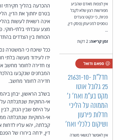
אין לצפות מאדם שהביע
ההכרעה בהליך חקירתי זה,
מפורשות רצון שלא לקבל
בטרם יחתוך את הדין. הלי
פניות, כי ינקוט צעדים
אינה רשאית לעשות בהליך
נוספים למניעתן (פסק-דין,
מצע עובדתי בלתי-חוקי. פ
...
הכוחות בין הצדדים בהתדיי
זמן קריאה:
2 דקות
ככל שיוכח כי המשטרה נסמ
ידו לעידוד מעשה בלתי חוק
ספאם ודואל
צו חדירה לחומר מחשב אי
המבחנים שנקבעו בהלכת יש
חדל"ת 21631-10-
חדירה לחומר מחשב.
25 גלובל אוטו
בשלב הראשון, יבחן ביהמ
מקס בע״מ ואח' נ'
אי-החוקיות שנתגלתה על 
הממונה על הליכי
על היחס שבין הנזק, לבין
חדלות פירעון
אי-החוקיות שנתגלתה ממש
ושיקום כלכלי ואח'
קבלתה, יהא עליו לדחות 
דין, ידחה בירורו של הפגם
אין לאפשר לנושאי משרה