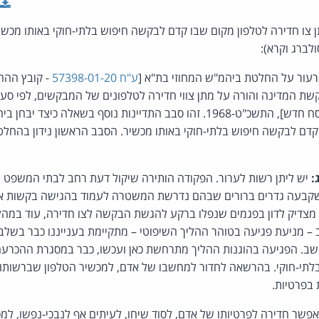
 צו חדירה לטלפון מקום שבו קדם לבקשה חיפוש בלתי-חוקי באותו מכשיר
לברג וקרא):
ור על החלטת ביהמ"ש המחוזי בת"א [
ע"ח 57398-01-20
- קובץ ההח
הפלילי (מעצר וחיפוש)[נוסח חדש], התשכ"ט-1968. זהו סבב התדיינות נוסף בשאל
קדם לבקשה חיפוש בלתי-חוקי באותו מכשיר. הסבב הראשון נידון בהחלט
:
יש ליתן רשות לערור. הפקודה הותירה שיקול דעת רחב לבתי המשפט ה
י שקבעה גדרים ברורים שבהם נדרשת המשטרה לעמוד בהגישה בקשות א
 מצדיק לדון בפגמים שנפלו ברקע להגשת הבקשה לצו חדירה, עוד במהלך
 מניעת פגיעה בטוהר ההליך השיפוטי – מתקיימת בענייננו כבר בשלב
שב. הפגיעה בהוגנות ההליך מתרחשת כאן ועכשו, כבר במסגרת ההכרע
לתי-חוקי. בהרשאה לחדור למחשבו של אדם, למכשיר הטלפון שברשותו 
 בפרטיות.
שר חדירה לפרטיותו של אדם, לסוד שיחו, לעיתים אף לנבכי-נפשו, למכ