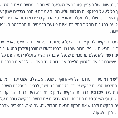
 רגישותו של העניין, פוטנציאל הפגיעה האצור בו, מחייבים את ביהמ"ש
ך פלילי, על הסנקציות הנלוות אליו, מחייב עמידה איתנה בכללים שנקבע
 הפלילי כבשלה, להתעלם מהוראות, להדחיק כללים ולרתום את ביהמ"
גיעה בהגינות ההליך החקירתי אינה פוגעת בלגיטימיות ההחלטה השיפוט
נות.
כה בבקשה למתן צו חדירה על פעולות בלתי-חוקיות שביצעה, או אז יימ
י", והראיות שיופקו מכוח אותו צו יתפסו ככאלו שהורתן ולידתן בחטא. 
נו רשאי להתעלם מהפגמים שנפלו עובר להגשתה, ועליו לתת דעתו עליה
שכרוב נועדו להכווין מלאכת איזון דומה עד מאד. יש להתאים מבחנים אל
"ש את אופיה וחומרתה של אי-החוקיות שנפלה; בשלב השני יעמוד על 
החלטת הרשות לבקש צו חדירה לחומר מחשב; לבסוף, במסגרת השלב ה
 התועלת שכרוכים בדחיית הבקשה למתן צו חדירה. היה ובתום הבדיקה ימ
ית, וכי האינטרסים החברתיים המצדיקים את דחיית הבקשה גוברים על 
את הבקשה ולמנוע את הפקת הראיה המבוקשת. עם זאת, במצבים שבהם ה
 להליך העיקרי.