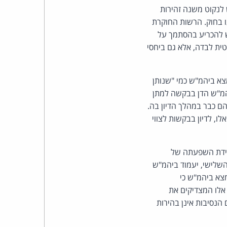
כהן
 לנקוט משנה זהירות
ו בחוק. הרשות החוקרת
צדק
ש להכריע בהסתמך על
ית לבדה, אלא גם ביחסי
לצר
ברץ.
צא ביהמ"ש כמי "שנותן
ביהמ"ש הדן בבקשה למתן
פועל
ם כבר במהלך הדיון בה.
ו, לדיון בבקשות לצווי
מ־1996
מידת השפעתה של
שלישי, יעמוד ביהמ"ש
צא ביהמ"ש כי
אלו המצדיקים את
נסיבות אינן בהירות