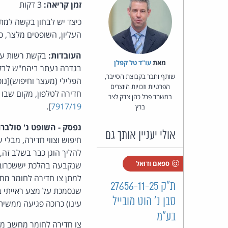
זמן קריאה:
3 דקות
כיצד יש לבחון בקשה למתן
העליון, השופטים מלצר, סו
העובדות:
בקשת רשות ערע
מאת‏
עו"ד טל קפלן
שותף וחבר בקבוצת הסייבר,
הפרטיות וזכויות היוצרים
חדירה לטלפון, מקום שבו 
במשרד פרל כהן צדק לצר
].
7917/19
ברץ
נפסק -
השופט נ' סולברג
אולי יעניין אותך גם
חיפוש וצווי חדירה, מבל
להליך הוגן כבר בשלב זה,
ספאם ודואל
שנקבעה בהלכת יששכרוב –
למתן צו חדירה לחומר מח
ת"ק 27656-11-25
שנסמכת על מצע ראייתי ב
סבן נ' הוט מובייל
עינו) כרוכה פגיעה ממשית
בע"מ
צו חדירה לחומר מחשב מאפ