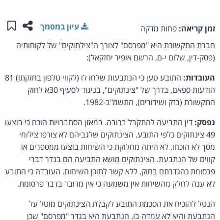
שתפו ע
שמו
עיון במסמך
זמן קריאה:
פחות מדקה
חברת התקשורת היא "מפרסם" לצורך ה"צילתוקים" של לקוחותיה
(פסק-דין, שלום י-ם, הרשם אופיר יחזקאל):
העובדות:
התובע טען כי הנתבעות שלחו לו (לקווי טלפון בחזקתו) 81
הודעות ספאם, בדרך של "צינתוקים", בניגוד לסעיף 30א לחוק
התקשורת (בזק ושידורים), התשמ"ב-1982.
נפסק:
דין התביעה להתקבל ברובה. במאזן הסתברויות הוכח כי בוצעו
49 צינתוקים כלפי התובע. הצינתוקים שלגביהם לא צורפו צילומי
מסך לא הוכחו. לא היתה מחלוקת כי השיחות בוצעו ממספרים או
קווים של הנתבעת. הצינתוקים מושא התביעה הם בגדר דברי
פרסומת כהגדרתם בחוק, ללא קשר לתוכן השיחות. העובדה כי התובע
לא ענה לחלק מהשיחות אין משמעה כי אין מדובר בדבר פרסומת.
הנטל להוכיח את הסכמת התובע לקבלת הצינתוקים מוטל על
הנתבעת והיא לא עמדה בו. הנתבעת היא בגדר "מפרסם" שכן