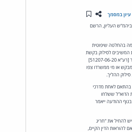
שתפו עמוד זה
שמור ב"תכנים שלי"
העומד
עיון במסמך
ביהמ"ש העליון, הרשם
בראש
קבוצת
ומה בהחלטה שיפוטית
 המשיבים לסילוק בקשת
האינטרנט,
רשות ערעור על הסף, בטענה לאיחור בהגשתה. המבקש טען כי פסה"ד נשוא בקשת רשות הערעור [רע"א 51207-06-20]
הסייבר
בקש או מי ממשרדו צפו
סילוק ההליך.
וזכויות
ש בהתאם לאחת מדרכי
היוצרים
ת הדוא"ל ששלחו
בגוף ההודעה ייאמר
של
ש להחיל את "חריג
פרל
ם להוראות הדין הקיים,