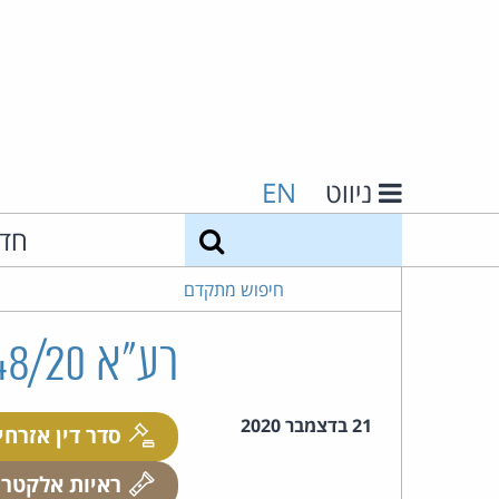
ניווט
EN
חיפוש
חד
חיפוש מתקדם
רע"א 6648/20 גבעון נ' ון-אמדן ואח'
21 בדצמבר 2020
סדר דין אזרחי
ראיות אלקטרו