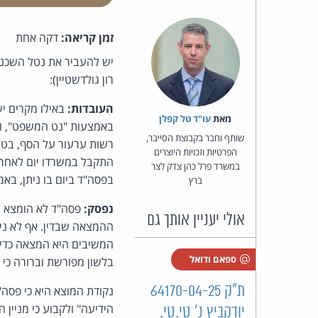
זמן קריאה:
דקה אחת
יש להעביר את נטל השכנו
רון גולדשטיין):
העובדות:
באילו מקרים יש
מאת‏
עו"ד טל קפלן
באמצעות "נט המשפט", ו
שותף וחבר בקבוצת הסייבר,
הפרטיות וזכויות היוצרים
התקבל במשרדו יום לאחר 
במשרד פרל כהן צדק לצר
בפסה"ד ביום בו ניתן, בא
ברץ
נפסק:
פסה"ד לא הומצא למ
אולי יעניין אותך גם
ההמצאה שבדין. אף לא נית
המשיבים היא המצאה כדין.
ספאם ודואל
בלשון מפורשת וברורה כי
ת"ק 64170-04-25
נקודת המוצא היא כי פסה
הידיעה" ולקבוע כי מניין 
יודקביץ נ' טי.טי.