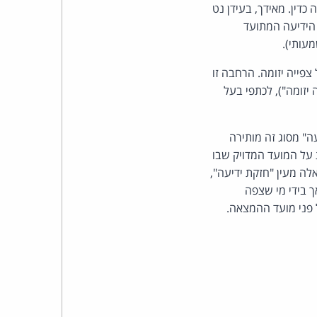
כהן
דין. מאידך, בעידן נט
הידיעה המתועד
צדק
מעותי).
לצר
ייה יזומה. הרחבה זו
יזומה"), לכתפי בעל
ברץ.
פועל
עה" מסוג זה מותירה
על המועד המדויק שבו
מ־1996
לה מעין "חזקת ידיעה",
ך בידי מי שצפה
 פני מועד ההמצאה.