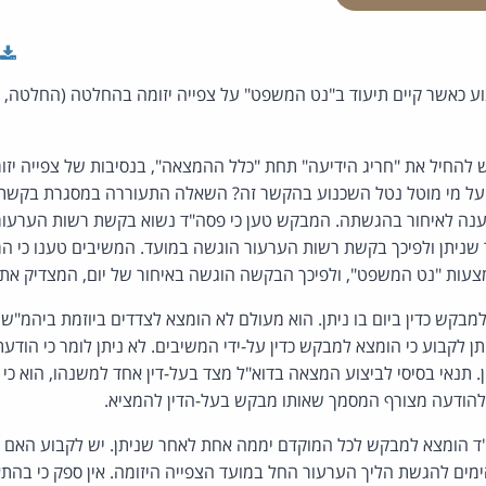
ע כאשר קיים תיעוד ב"נט המשפט" על צפייה יזומה בהחלטה (החלטה, 
 להחיל את "חריג הידיעה" תחת "כלל ההמצאה", בנסיבות של צפייה יז
על מי מוטל נטל השכנוע בהקשר זה? השאלה התעוררה במסגרת בקשת
שניתן ולפיכך בקשת רשות הערעור הוגשה במועד. המשיבים טענו כי המ
מצעות "נט המשפט", ולפיכך הבקשה הוגשה באיחור של יום, המצדיק את 
בקש כדין ביום בו ניתן. הוא מעולם לא הומצא לצדדים ביוזמת ביהמ"
ן לקבוע כי הומצא למבקש כדין על-ידי המשיבים. לא ניתן לומר כי הודע
 תנאי בסיסי לביצוע המצאה בדוא"ל מצד בעל-דין אחד למשנהו, הוא כי 
 להודעה מצורף המסמך שאותו מבקש בעל-הדין להמציא.
"ד הומצא למבקש לכל המוקדם יממה אחת לאחר שניתן. יש לקבוע האם י
הימים להגשת הליך הערעור החל במועד הצפייה היזומה. אין ספק כי בהתא