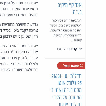
צפייה ביוזמת בעל הדין א
אנד קיי תיקים
המשפט וההתקדמות הטכנו
בע"מ
במערכת על פני מועד ההמצ
הנתבעת הודתה כי מספר
נדרשת חשיבה מחודשת בהק
הטלפון שנרשם בזמן רכישה
צריכה לקבל ביטוי בכלל ד
מתווסף אוטומטית לרשימת
הדיוור (פסק-דין, תביעות
הדין שטוען כי יש לדבוק 
קטנות ...
צפייה יזומה בהחלטה שיפוט
זמן קריאה:
דקה אחת
אחריה במערכת "נט המשפט
עיין בעל-הדין או מי מטע
ולא למותר לציין כי כל המ
ספאם ודואל
בהחלטה מיוזמתו ולא בידי
חדל"ת 21631-10-
25 גלובל אוטו
מקס בע״מ ואח' נ'
הממונה על הליכי
חדלות פירעון