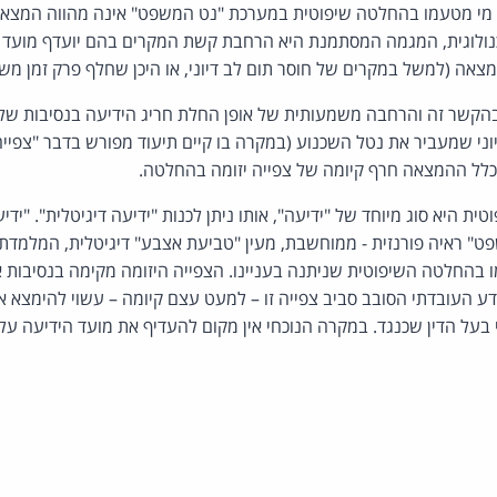
ו מי מטעמו בהחלטה שיפוטית במערכת "נט המשפט" אינה מהווה המצאה כ
לוגית, המגמה המסתמנת היא הרחבת קשת המקרים בהם יועדף מועד 
אה (למשל במקרים של חוסר תום לב דיוני, או היכן שחלף פרק זמן מש
שר זה והרחבה משמעותית של אופן החלת חריג הידיעה בנסיבות של צפ
יוני שמעביר את נטל השכנוע (במקרה בו קיים תיעוד מפורש בדבר "צפייה 
בכלל ההמצאה חרף קיומה של צפייה יזומה בהחלטה.
ית היא סוג מיוחד של "ידיעה", אותו ניתן לכנות "ידיעה דיגיטלית". "ידי
" ראיה פורנזית - ממוחשבת, מעין "טביעת אצבע" דיגיטלית, המלמדת 
מו בהחלטה השיפוטית שניתנה בעניינו. הצפייה היזומה מקימה בנסיבות א
ידע העובדתי הסובב סביב צפייה זו – למעט עצם קיומה – עשוי להימצא א
 בעל הדין שכנגד. במקרה הנוכחי אין מקום להעדיף את מועד הידיעה על