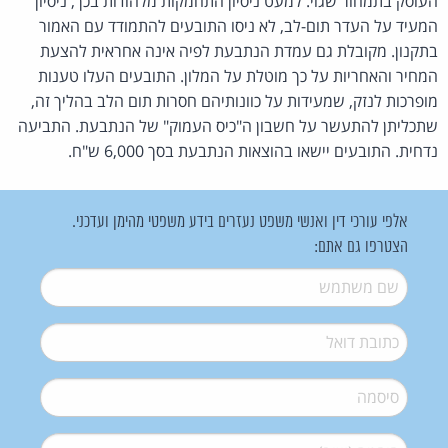
העוסק בתמחור שגוי. למעט ניסיון התחמקות מלהודות בכך, ניסיון
המעיד על העדר תום-לב, לא ניסו התובעים להתמודד עם האמור
בתקנון. מקובלת גם עמדת הנתבעת לפיה אינה אחראית להצעת
המחיר והאחריות על כך מוטלת על המלון. התובעים העלו טענות
מופרכות לנזק, שמעידות על כוונותיהם חסרות תום הלב בהליך זה,
שתכליתן להתעשר על חשבון ה"כיס העמוק" של הנתבעת. התביעה
נדחית. התובעים יישאו בהוצאות הנתבעת בסך 6,000 ש"ח.
אלפי עורכי דין ואנשי משפט נעזרים בידע משפטי מהימן ועדכני.
הצטרפו גם אתם:
שם משתמש
*
דואל
*
סיסמה
*
סיסמה (שוב)
*