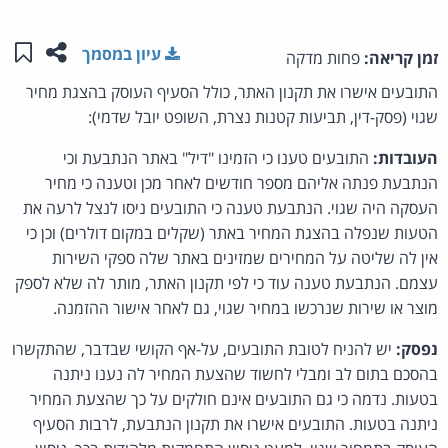
שתפו ע
שמו
עיון במסמך
זמן קריאה:
פחות מדקה
התובעים אישרו את תקנון האתר, כולל הסעיף העוסק בהצגת מחיר
שגוי (פסק-דין, תביעות קטנות נצרת, השופט יובל שדמי):
העובדות:
התובעים טענו כי הזמינו "דיל" באתר הנתבעת וכי
הנתבעת פנתה אליהם מספר חודשים לאחר מכן וטענה כי מחיר
העסקה היה שגוי. הנתבעת טענה כי התובעים ניסו לנצל לרעה את
הטעות שנפלה בהצגת המחיר באתר (שקלים במקום דולרים) וכן כי
אין לה שליטה על המחירים שמזינים באתר שלה ספקי השירות
עצמם. הנתבעת טענה עוד כי לפי תקנון האתר, מותר לה שלא לספק
מוצר או שירות שנרכשו במחיר שגוי, גם לאחר אישור ההזמנה.
נפסק:
יש להניח לטובת התובעים, על-אף הקושי שבדבר, שהתקשרו
בהסכם בתום לב ומבלי לחשוד שהצעת המחיר לה נענו ניתנה
בטעות. נדמה כי גם התובעים אינם חולקים על כך שהצעת המחיר
ניתנה בטעות. התובעים אישרו את תקנון הנתבעת, לרבות הסעיף