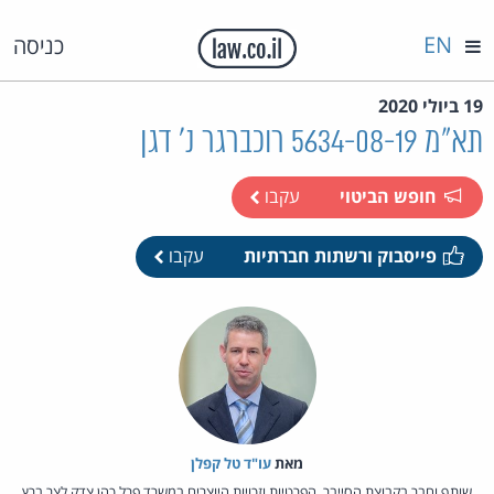
EN
כניסה
19 ביולי 2020
תא"מ 5634-08-19 רוכברגר נ' דגן
חופש הביטוי
עקבו
פייסבוק ורשתות חברתיות
עקבו
מאת‏
עו"ד טל קפלן
שותף וחבר בקבוצת הסייבר, הפרטיות וזכויות היוצרים במשרד פרל כהן צדק לצר ברץ