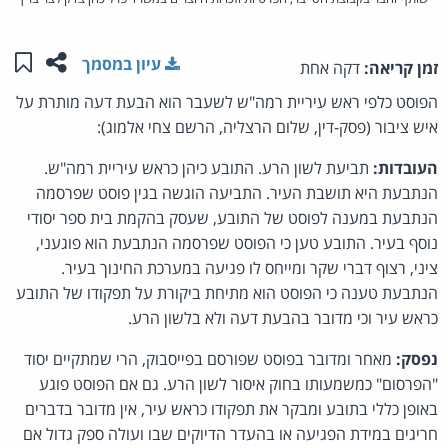
שתפו ע
שמו
עיון במסמך
זמן קריאה:
דקה אחת
הפוסט כלפי ראש עיריית רמה"ש לשעבר הוא הבעת דעה מותרת על
איש ציבור (פסק-דין, שלום הרצליה, הרשם צחי אלמוג):
העובדות:
תביעת לשון הרע. התובע כיהן כראש עיריית רמה"ש.
הנתבעת היא תושבת העיר. התביעה הוגשה בגין פוסט שפרסמה
הנתבעת במענה לפוסט של התובע, שעסק בהקמת בית ספר יסודי
נוסף בעיר. התובע טען כי הפוסט שפרסמה הנתבעת הוא פוגעני,
ציני, רצוף דברי שקר ומייחס לו פגיעה במערכת החינוך בעיר.
הנתבעת טענה כי הפוסט הוא מתיחת ביקורת על תפקודו של התובע
כראש עיר וכי מדובר בהבעת דעה ולא בלשון הרע.
נפסק:
מאחר ומדובר בפוסט שפורסם בפייסבוק, הרי שמתקיים יסוד
"הפרסום" כמשמעותו בחוק איסור לשון הרע. גם אם הפוסט פוגע
באופן כללי בתובע ומבקר את תפקודו כראש עיר, אין מדובר בדברים
חריגים במידת הפגיעה או בהעדר הדיוקים שבו ועולה ספק גדול אם