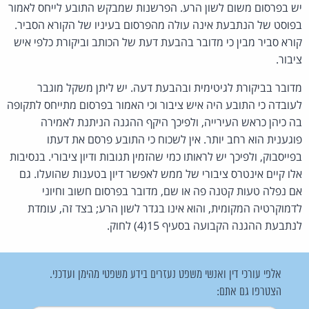
יש בפרסום משום לשון הרע. הפרשנות שמבקש התובע לייחס לאמור
בפוסט של הנתבעת אינה עולה מהפרסום בעיניו של הקורא הסביר.
קורא סביר מבין כי מדובר בהבעת דעת של הכותב וביקורת כלפי איש
ציבור.
מדובר בביקורת לגיטימית ובהבעת דעה. יש ליתן משקל מוגבר
לעובדה כי התובע היה איש ציבור וכי האמור בפרסום מתייחס לתקופה
בה כיהן כראש העירייה, ולפיכך היקף ההגנה הניתנת לאמירה
פוגענית הוא רחב יותר. אין לשכוח כי התובע פרסם את דעתו
בפייסבוק, ולפיכך יש לראותו כמי שהזמין תגובות ודיון ציבורי. בנסיבות
אלו קיים אינטרס ציבורי של ממש לאפשר דיון בטענות שהועלו. גם
אם נפלה טעות קטנה פה או שם, מדובר בפרסום חשוב וחיוני
לדמוקרטיה המקומית, והוא אינו בגדר לשון הרע; בצד זה, עומדת
לנתבעת ההגנה הקבועה בסעיף 15(4) לחוק.
אלפי עורכי דין ואנשי משפט נעזרים בידע משפטי מהימן ועדכני.
הצטרפו גם אתם: