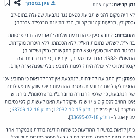
שתפו ע
שמו
עיון במסמך
זמן קריאה:
דקה אחת
לא היה מקום להגיש תביעת ספאם נגד נתבעת שפעלה בתום-לב
(פסק-דין, תביעות קטנות קריות, הרשמת יונת הברפלד-אברהם):
העובדות:
התובע טען כי הנתבעת שלחה לו ארבעה דברי פרסומת
בדוא"ל, לשלוש כתובות דוא"ל, ללא הסכמתו, ללא היכרות מוקדמת,
ובניגוד להוראות סעיף 30א לחוק התקשורת (בזק ושידורים),
התשמ"ב-1982. הנתבעת טענה, בין היתר, כי מדובר בתביעה
קנטרנית וכי לא יכולה היתה לפנות לתובע מבלי שפנה אליה קודם.
נפסק:
דין התביעה להידחות. לנתבעת אין דרך להראות כי התובע אכן
הסכים לקבל את ההודעות. מטרת ההודעות היא לשווק את פעילותה
של הנתבעת, כך שלפי ההגדרה מדובר ב"דבר פרסומת". ביהמ"ש
אינו מחויב לפסוק פיצוי ויש לו שיקול דעת האם לעשות כן לפי נסיבות
המקרה [עניין פרידמן -
ת"ק 12032-10-15
;
רת"ק 63709-12-16
;
עניין אנג'ל -
רת"ק 33695-07-18
].
ניתן לראות במשלוח ההודעות כמשלוח הודעה בודדת (ובמקרה אחד
שתי הודעות סמוכות). מדובר בתובע בעל מספר כתובות מייל ולכל