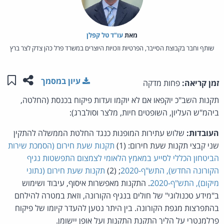
מאת‏
עו"ד טל קפלן
שותף וחבר בקבוצת הסייבר, הפרטיות וזכויות היוצרים במשרד פרל כהן צדק לצר ברץ
שתפו ע
שמו
עיון במסמך
זמן קריאה:
פחות מדקה
תקנות השב"כ יוקפאו אם לא יוקמו ועדות פיקוח בכנסת (החלטה,
ביהמ"ש העליון, השופטים חיות, מלצר וסולברג):
העובדות:
שלוש עתירות המופנות כנגד החלטת הממשלה להתקין
שני קבצי תקנות שעת חירום: (1)
תקנות שעת חירום (הסמכת שירות
הביטחון הכללי לסייע במאמץ הלאומי לצמצום התפשטות נגיף
הקורונה החדש), התש"ף-2020
; (2)
תקנות שעת חירום (נתוני
מיקום), התש"ף-2020
. התקנות מאפשרות איסוף, עיבוד ושימוש
ב"מידע טכנולוגי" של חולים בנגיף הקורונה, וזאת במטרה להילחם
בהתפרצות מגפת הקורונה. בין היתר נטען להעדר קיומו של פיקוח
פרלמנטרי על הליך התקנת התקנות ועל אופן יישומן.