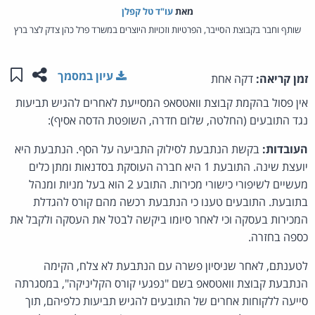
מאת‏
עו"ד טל קפלן
שותף וחבר בקבוצת הסייבר, הפרטיות וזכויות היוצרים במשרד פרל כהן צדק לצר ברץ
שתפו ע
שמו
עיון במסמך
זמן קריאה:
דקה אחת
אין פסול בהקמת קבוצת וואטסאפ המסייעת לאחרים להגיש תביעות
נגד התובעים (החלטה, שלום חדרה, השופטת הדסה אסיף):
העובדות:
בקשת הנתבעת לסילוק התביעה על הסף. הנתבעת היא
יועצת שינה. התובעת 1 היא חברה העוסקת בסדנאות ומתן כלים
מעשיים לשיפורי כישורי מכירות. התובע 2 הוא בעל מניות ומנהל
בתובעת. התובעים טענו כי הנתבעת רכשה מהם קורס להגדלת
המכירות בעסקה וכי לאחר סיומו ביקשה לבטל את העסקה ולקבל את
כספה בחזרה.
לטענתם, לאחר שניסיון פשרה עם הנתבעת לא צלח, הקימה
הנתבעת קבוצת וואטסאפ בשם "נפגעי קורס הקליניקה", במסגרתה
סייעה ללקוחות אחרים של התובעים להגיש תביעות כלפיהם, תוך