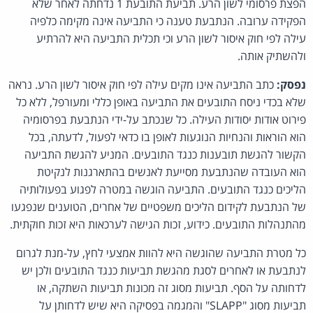
הפצת פרסומי לשון הרע. תביעת התובעת 1 נדחתה לאחר שלא
הפקידה ערובה. הנתבעת טענה כי התביעה אינה מקימה כלפיה
עילה לפי חוק איסור לשון הרע וכי תכלית התביעה היא להרתיע
ולהשתיק אותה.
נפסק:
כתב התביעה אינו מקים עילה לפי חוק איסור לשון הרע. נראה
שלא בכדי ניסח התובעים את התביעה באופן כללי ומעורפל, ללא כל
פירוט אודות יסודות העילה. כל שנכתב על-ידי הנתבעת בפרסומיה
הוא הוראות והנחיות הנוגעות לאופן בו כדאי לפעול, לדעתה, בכל
הקשור להגשת תובענות כנגד התובעים. המניע להגשת התביעה
הוא העובדה שהנתבעת מסייעת לאנשים בהתארגנות לנקיטת
הליכים כנגד התובעים. התביעה הוגשה במטרה לפגוע בפעולותיה
של הנתבעת לקידום הליכים משפטיים של אחרים, הטוענים שנפגעו
מהתנהלות התובעים. כידוע, זכות הגישה לערכאות היא זכות חוקתית.
כל מטרת התביעה שהוגשה היא להוות אמצעי לחץ, על-מנת לגרום
לנתבעת או לאחרים לסגת מהגשת תביעות כנגד התובעים ולכן יש
לדחותה על הסף. תביעות מסוג זה מכונות תביעות השתקה, או
תביעות מסוג "SLAPP" והמגמה בפסיקה היא שיש לדחותן על