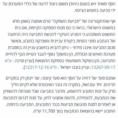
הסף מאחר ויש בעצם ניהולן משום ניצול לרעה של כללי המערכת על
ידי פגיעה בחופש הביטוי.
אף שהדוקטרינה של "תביעת השתקה" טרם אומצה באופן מלא
במשפט הישראלי, נראה כי גם מכוח הפסיקה הקיימת, אם בית
המשפט משתכנע כי המניע העיקרי להגשת התביעה היה הרתעה
של הנתבע מפני הטחת ביקורת עניינית ומוצדקת בתובע, וכאשר
סכום התביעה איננו מידתי – ניתן להביא בחשבון עניין זה במסגרת
מערכת האיזונים הכוללת, הן כמשקל נוסף לעבר הטיית הכף לדחיית
התביעה, והן כשיקול משמעותי בפסיקת ההוצאות [עניין סרנה -
ע"א
15267-09-17
; עניין בוגבו ישראל -
ת"א 12217-12-16
].
אמנם סעד של דחיה על הסף הוא סעד קיצוני, שר יינתן רק במקרים
חריגים. יחד עם זאת, במקרה זה גובר האינטרס שלא לקיים הליך
סרק על זכות התובע להישמע. מדובר בתביעה שכל מטרתה להשתיק
את הנתבעת, להפחידה, ולהוות אמצעי לחץ, על מנת לגרום לנתבעת
או לאחרים לסגת מהגשת תביעות כנגד התובעים. התביעה נדחתה.
התובע יישא בהוצאות הנתבעת בסך 11,700 ש"ח.