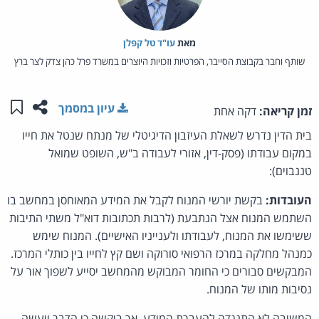
מאת‏
עו"ד טל קפלן
שותף וחבר בקבוצת הסייבר, הפרטיות וזכויות היוצרים במשרד פרל כהן צדק לצר ברץ
שתפו ע
שמו
עיון במסמך
זמן קריאה:
דקה אחת
בית הדין נדרש לשאלת העיזבון הדיגיטלי של מנתח שנטל את חייו
במקום עבודתו (פסק-דין, אזורי לעבודה ב"ש, השופט שמואל
טננבוים):
העובדות:
בקשת יורשי המנוח לקבל את המידע המאוחסן במחשב בו
השתמש המנוח אצל הנתבעת (לרבות תכתובות דוא"ל משתי התיבות
ששימשו את המנוח, לעבודתו ולענייניו האישיים). המנוח שימש
כמנהל מחלקה במרכז הרפואי סורוקה ושם קץ לחייו בין כותלי המרכז.
המבקשים סבורים כי החומר המבוקש מהמחשב יסייע לשפוך אור על
נסיבות מותו של המנוח.
המשיבה לא התנגדה להעברת המידע, אך ביקשה כי הדבר ייעשה