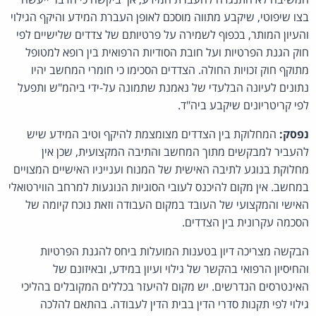
בצו שיפוטי, שיקבע מתווה מוסכם לאופן העברת המידע והיקף הגילוי
והעיון המותר, בכפוף לשמירה על פרטיותם של צדדים שלישיים לפי
חוק הגנת הפרטיות ועל חובת הסודיות הרפואית בין רופא למטופל
מתוקף חוק זכויות החולה. הצדדים הסכימו כי חומרי המחשב יהיו
נתונים לעיונה הבלעדי של נאמנת שתמונה על-ידי ביהמ"ש ותפעל
לפי קריטריונים שיקבע ביה"ד.
נפסק:
המחלוקת בין הצדדים מצומצמת להיקף וטיב המידע שיש
להעביר למבקשים מתוך המחשב והתיבה המקצועית, שכן אין
מחלוקת בנוגע לתיבה האישית של המנוח וענייניו האישיים המצויים
במחשב. אין מקום להיכנס לעובי הסוגיות הנוגעות למרחב הווירטואלי
האישי והמקצועי של העובד במקום העבודה וזאת נוכח קיומה של
הסכמה עקרונית בין הצדדים.
הבקשה מצריכה דיון בטענות המועלות ביחס להגנת הפרטיות
והחיסיון הרפואי בהקשר של גילוי ועיון במידע, ובאיזונם של
האינטרסים הנדרשים. יש מקום להיעזר בכללים המקובלים בהליכי
גילוי לפי תקנות סדרי הדין בבית הדין לעבודה. בהתאם להלכה