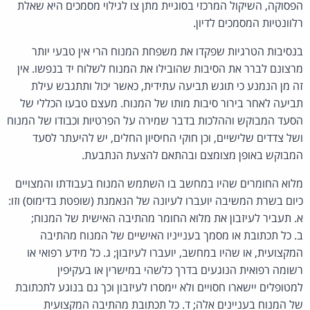
הפסוקה, השיקול המרכזי בסוגיית מתן צו לגילוי מסמכים היא שאלת
רלוונטיות המסמכים לדיון.
בנסיבות הטרגיות שפקדו את משפחת המנוח הרי אין טבעי יותר
מרצונם לברר את הסיבות שהובילו את המנוח לשלוח יד בנפשו. אין
זה מן הנמנע כי תוגש תביעה עתידית, כאשר יכול ותתגבש עילת
תביעה לאחר בירור סיבות מותו של המנוח. מעצם טבעו הכללי של
הסעד המבוקש וההלכות בדבר שמירה על הפרטיות וכבודו של המנוח
ושל צדדים שלישיים, וכן חוקי החיסיון החלים, יש להיעתר לסעד
המבוקש באופן מצומצם ובהתאם להצעת הנתבעת.
מלוא החומרים שהיו במחשב בו השתמש המנוח בעבודתו והמצויים
כיום בשרת המשיבה יועברו לעיונה של הנאמנת (שופטת בדימוס) וזו:
א. תעביר לעיזבון את מלוא החומר מהתיבה האישית של המנוח;
ב. כל תכתובת או מסמך בענייניו האישיים של המנוח מהתיבה
המקצועית, או שהיו במחשב, יועברו לעיזבון; ג. כל מידע רפואי או
רשומה רפואית הנוגעים בדרך כלשהי במישרין או בעקיפין
למטופלים יישארו חסויים ולא יימסרו לעיזבון וכך גם בנוגע לתכתובת
של המנוח בעניינים אלה; ד. כל תכתובת מהתיבה המקצועית