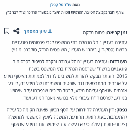
מאת‏
עו"ד טל קפלן
שותף וחבר בקבוצת הסייבר, הפרטיות וזכויות היוצרים במשרד פרל כהן צדק לצר ברץ
שתפו ע
שמו
עיון במסמך
זמן קריאה:
פחות מדקה
עתירה בעניין נוהל הנהלת בתי המשפט לגבי פרסומים פוגעניים
ברשת (פסק-דין, ביהמ"ש העליון, השופטים הנדל, סולברג ומינץ):
העובדות:
עתירה בעניין "נוהל עבודה ובקרה לטיפול בפרסומים
פוגעניים ברשת" שפרסמה הנהלת בתי המשפט בשנת
2015. העותר מבקש להורות למשיבים לחדול לצמיתות מאיסוף מידע
על אזרחים המתבטאים נגד שופטים ומשמירתו של מידע זה, ליידע
אזרחים שנאסף עליהם מידע, לבטל הליכים שנפתחו עקב שימוש
במידע, לפרסם דו"ח ציבורי מלא בנושא מאגר המידע ועוד.
נפסק:
דין העתירה להידחות על הסף מכיוון שאינה מקימה כל עילה
להתערבות בעת הזאת. מהודעת המשנה ליועץ המשפטי לממשלה
(ציבורי-חוקתי) עולה כי לא נעשה עוד שימוש יזום במידע שנאסף