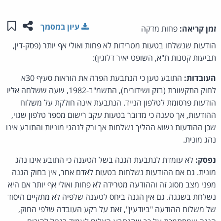
שתפו ע
שמו
עיון במסמך
זמן קריאה:
פחות מדקה
הודעות שנשלחו בטעות מטרידות לא פחות ואולי אף יותר (פסק-דין,
תביעות קטנות ת"א, השופט יאיר דלוגין):
העובדות:
התובע טען כי הנתבעת הפרה את הוראות סעיף 30א
לחוק התקשורת (בזק ושידורים), התשמ"ב-1982, שעה ששלחה אליו
הודעות פרסומת לטלפון הנייד. הנתבעת אינה חולקת על משלוח
ההודעות, אך טענה כי מדובר בטעות עקב רישום מספר טלפון שגוי,
שכן ההודעות נשוא ההליך נשלחות אך ורק לנהגי מוניות והתובע אינו
נהג מונית.
נפסק:
לא עומדת לנתבעת הגנה בשל הטענה כי התובע אינו נהג
מונית. גם אם ההודעות נשלחות בטעות לאדם אחר, אין בחוק הגנה
מפני מצב מסוג זה וההודעה מטרידה לא פחות ואולי אף יותר אם היא
נשלחת בשגגה. גם אין הגנה ביחס לטענה שלפיה לא מתקיים היסוד
של משלוח ההודעה "ביודעין", זאת על רקע העובדה שלפי החוק,