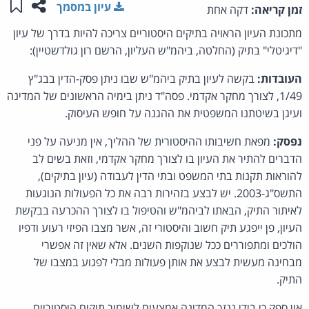
שתפו ע
שמו
עיון במסמך
זמן קריאה:
דקה אחת
מתכונת העיון הראויה בתיקים היסטוריים צריכה להיות בדרך של עיון
"דיגיטלי" בתיק (החלטה, ביהמ"ש העליון, הרשם רון גולדשטיין):
העובדות:
בקשה לעיון בתיק ביהמ"ש שבו ניתן פסק-הדין בבג"ץ
1/49, לצורך מחקר אקדמי. פסה"ד ניתן בימיה הראשונים של המדינה
ועיגן בשיטתנו המשפטית את ההגנה על חופש העיסוק.
נפסק:
מפאת חשיבותו ההיסטורית של ההליך, אין מניעה על פני
הדברים להתיר את העיון בו לצורך מחקר אקדמי, וזאת בשים לב
להוראות תקנות בתי המשפט ובתי הדין לעבודה (עיון בתיקים),
התשס"ג-2003. יש לבצע בזהירות רבה את כל הפעולות הנוגעות
לאיתור התיק, הבאתו לביהמ"ש והטיפול בו לצורך ההכרעה בבקשת
העיון, פן ייפגע תיק חשוב והיסטורי זה, אשר מצבו הפיזי רעוע ודפיו
הולכים ומתפוררים ככל שנוקפות השנים. אלא שאין זה אפשרי
מבחינה מעשית לבצע את אותן פעולות מבלי לפגוע במצבו של
התיק.
אין ספק כי בידי גנזך המדינה אמצעים לשימור תיקים היסטוריים