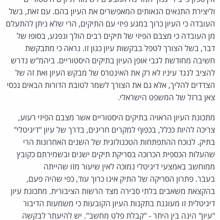
וליצירת התנאים הנאותים המאפשרים את העיון בהם. עם זאת, בשל
העובדה כי העיון כרוך במגע פיזי עם התיקים, הרי שלא ניתן להתעלם
מן העובדה כי מצבם הפיזי של תיקים רבים הולך ונפגע, בסופו של
דבר, בשל הצורך לטפל בבקשות עיון כגון זו. נראה כי מתבקשת
חשיבה מחודשת לגבי אופן העיון בתיקים היסטוריים. ביהמ"ש נדרש
להציב לנגד עיניו לא רק את האינטרס של מבקש העיון ואת זה של
הצדדים להליך, אלא גם את הצורך לשמר לטובת הדורות הבאים נכסי
צאן ברזל של המשפט הישראלי.
מתכונת העיון הראויה בתיקים היסטוריים אשר מצבם הפיזי רעוע,
צריכה להיות ככלל, בכפוף למקרים חריגים, בדרך של עיון "דיגיטלי"
בתיק. לנוכח ההתפתחות הטכנולוגית של השנים האחרונות הרי
שהעלות הכספית הכרוכה בסריקת תיקים ישנים ובשמירתם כקובץ
ממוחשב באמצעי דיגיטלי נמוכה לאין שיעור מזו שהייתה
בעבר. פתרון הסריקה של התיק אינו כרוך עוד, כפי שהיה פעם,
בהקצאת משאבים בלתי סבירה מצד הרשות הציבורית. מתכונת עיון
דיגיטלית זו מעוגנת בתקנות העיון הקובעות כי משמעות הדיבור
"עיון" הינה בין היתר - "קבלת פלט מחשב". יש להיעתר לבקשה