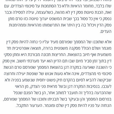
שלו בלבד, מחומר הראיות וללא כל הסתמכות על סיכומי הצדדים. עם
זאת, הכנת טיוטת פסק דין לא מהווה, כשלעצמה, עילה לפסילה וכבר
נפסק כי אין כל פסול בכך שבית המשפט יערוך טיוטה כזו טרם מתן
פסק הדין ויכלול בה בין היתר את התרשמותו מהראיות וממהימנות
העדים.
אלא שתוכנו של המסמך שפורסם מעיד עליו כי נחזה להיות פסק דין
מוגמר ושלם הכולל מסקנה משפטית ברורה, תוצאה אופרטיבית חד
משמעית ואף חיוב בהוצאות. החריצות תכונה מבורכת היא ומתן פסקי
דין בתוך זמן סביר מיום שבו תם הדיון הוא יעד מערכתי חשוב. אין ספק
כי השגגה שארעה במקרה דנן בהוצאת המסמך שפורסם טרם הגשת
סיכומי מי מהצדדים, אינה אלא טעות אנוש של שופטת יעילה וחרוצה
שביקשה להביא לסיום בהקדם תיק פשוט יחסית שנשמע בפניה ולא
לעכבו. בנסיבות המקרה דנן ובשל מראית פני הצדק, מן הראוי
שההכרעה בהליך זה תועבר למותב אחר, הן בשל הפגם שנפל
בפרסום המסמך והן ובעיקר בשל תבניתו ותוכנו של המסמך שפורסם,
הנחזה על פניו להיות פסק דין שלם ומוגמר. הערעור התקבל.