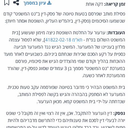
שתפו ע
שמו
עיון במסמך
זמן קריאה:
דקה אחת
פסילת מותב שפרסם בטעות טיוטה של פסק-דין ב"נט המשפט" קודם
שנשמעו הסיכומים (פסק-דין, ביהמ"ש העליון, השופטת אסתר חיות):
העובדות:
ערעור על החלטת השופטת ניצה מימון שעשוע [בית
המשפט השלום בפ"ת -
תא"מ 41822-02-18
], שלא לפסול עצמה
מלדון בעניינו של המערער. המשיב הגיש נגד המערער תביעה
כספית על רקע הסכם שכירות שנחתם ביניהם. כשבועיים לאחר מועד
ההוכחות בהליך וקודם שמי מהצדדים הגיש את סיכומיו, פורסם
במערכת "נט המשפט" מסמך בן 3 עמודים שסווג כפסק-דין, שהורד
מהמערכת לאחר כשעה.
בית המשפט הבהיר כי מדובר בטיוטה שפורסמה עקב טעות טכנית.
המערער לא הסתפק בהבהרה והגיש בקשה לפסילת המותב,
שנדחתה על-ידי בית המשפט קמא. מכאן הערעור.
נפסק:
דין הערעור להתקבל. אכן, אין זה רצוי ואין זה מקובל כי שופט
יורה לבעלי דין לסכם את טענותיהם כדי להתרשם מדבריהם ולהיות
פתוח לשכנוע, ובד בבד יחליט בעניין העומד לדיון על-פי התרשמותו