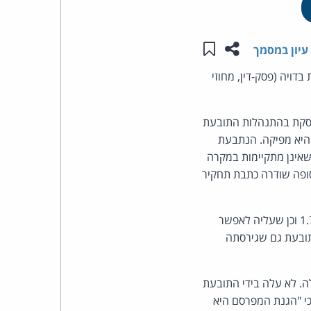
העומד
שתפו עמוד זה
שמור ב"תכנים שלי"
עיון במסמך
בראש
ויה (פסק-דין, מחוזי
קבוצת
וסקת בהתנהלות התובעת
האינטרנט,
שהיא מפיקה. הנתבעת
שאינן מתקיימות במקרה
הסייבר
סופה שודרה כתבת תחקיר
וזכויות
יש לדחות את התובענה, תוך קביעה שהנתבעת רשאית לשדר את הכתבה החל מה-1.7.2019 וכן שעליה לאפשר
היוצרים
תובעת גם שגירסתה
של
. לא עלה בידי התובעת
פרל
י "הגנת המפרסם היא