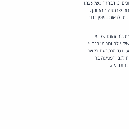
כהן
ים וכי דבר זה כשלעצמו
ות שבתצהיר התומך,
צדק
יתן לראות באופן ברור
לצר
תגלה זהותו של מי
ברץ.
ידע להיזהר מן הנחוץ
רע כנגד הנתבעת בקשר
פועל
 לגבי הפגיעה בה
ת התביעה.
מ־1996