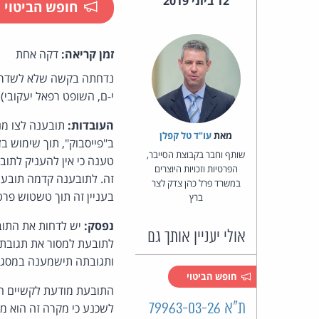
12 ביוני 2019
חופש הביטוי
זמן קריאה:
דקה אחת
נדחתה בקשה שלא לשדר את
י-ם, השופט רפאל יעקובי):
העובדות:
תובענה לצו מנ
מאת‏
עו"ד טל קפלן
ב"פייסבוק", תוך שימוש 
שותף וחבר בקבוצת הסייבר,
טענה כי אין להעניק לתוב
הפרטיות וזכויות היוצרים
זה. לתובענה קדמה תובענ
במשרד פרל כהן צדק לצר
בעניין זה תוך טשטוש פר
ברץ
נפסק:
אולי יעניין אותך גם
לתובעת למסור את תגובתה
ותגובתה תישמענה במסג
חופש הביטוי
התובעת מודעת לקשיים הר
ת"א 79963-03-26
לשכנע כי מקרה זה הוא מ