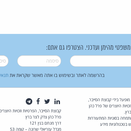
 משפטי מהימן ועדכני. הצטרפו גם אתם:
סיסמה
*
סיסמה
בהרשמה לאתר ובשימוש בו אתה מאשר שקראת את
תנאי
law.co.il מופעל בידי קבוצת הסייבר,
לינקדאין
טוויטר
פייסבוק
טלגרם
כויות היוצרים של פרל כהן
קבוצת הסייבר, הפרטיות וזכויות היוצרים
רץ.
פרל כהן צדק לצר ברץ
תמחה בסוגיות המתעוררות
דרך מנחם בגין 121
 בטכנולוגיות מידע
מגדל עזריאלי שרונה – קומה 53