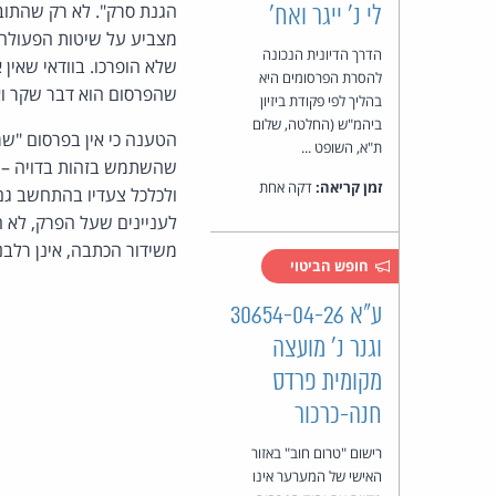
הגנת סרק". לא רק שהתובע
לי נ' ייגר ואח'
מצביע על שיטות הפעולה
הדרך הדיונית הנכונה
שלא הופרכו. בוודאי שאין 
להסרת הפרסומים היא
שהפרסום הוא דבר שקר ואי
בהליך לפי פקודת ביזיון
ביהמ"ש (החלטה, שלום
הטענה כי אין בפרסום "שמ
ת"א, השופט ...
שהשתמש בזהות בדויה – כפ
זמן קריאה:
דקה אחת
ולכלכל צעדיו בהתחשב גם
לעניינים שעל הפרק, לא
משידור הכתבה, אינן רלבנ
חופש הביטוי
ע"א 30654-04-26
וגנר נ' מועצה
מקומית פרדס
חנה-כרכור
רישום "טרום חוב" באזור
האישי של המערער אינו