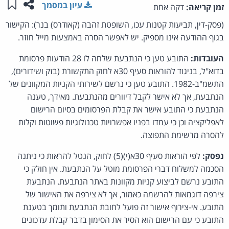
שתפו ע
שמו
עיון במסמך
זמן קריאה:
דקה אחת
(פסק-דין, תביעות קטנות עכו, השופטת זהבה (קאודרס) בנר): הקישור
בגוף ההודעה אינו מספיק. יש לאפשר הסרה באמצעות מייל חוזר.
העובדות:
התובע טען כי הנתבעת שלחה לו 28 הודעות פרסומת
בדוא"ל, בניגוד להוראות סעיף 30א לחוק התקשורת (בזק ושידורים),
התשמ"ב-1982. התובע טען כי נרשם לשירותי הקניות המקוונים של
הנתבעת, אך לא אישר לקבל דיוורים מהנתבעת. מאידך, טענה
הנתבעת כי התובע אישר את קבלת הפרסומים בסיום הרישום
לאפליקציה וכן כי עמדו בפניו אפשרויות טכנולוגיות פשוטות וקלות
להסרה מרשימת התפוצה.
נפסק:
לפי הוראות סעיף 30א(י)(5) לחוק, הנטל להראות כי ניתנה
הסכמה למשלוח דברי הפרסומת מוטל על הנתבעת. אין חולק כי
התובע נרשם לביצוע קניות מקוונות באתר הנתבעת. הנתבעת
צירפה דוגמאות להרשמה כאמור, אך לא צירפה את האישור של
התובע. אי-צירוף אישור זה פועל לחובת הנתבעת ותומך בטענת
התובע כי עם הרישום הוא הסיר את הסימון בדבר קבלת עדכונים