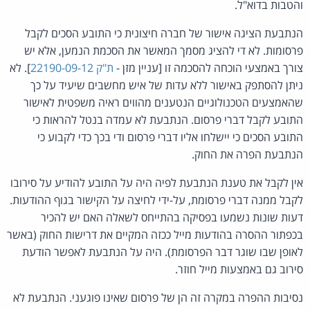
והטבות בדוא"ל.
הנתבעת הציגה אישור של חברה חיצונית כי התובע הסכים לקבל
פרסומות. לא די להציג מסמך המאשר את הסכמת הנמען, אלא יש
צורך באמצעי הוכחה להסכמה זו [עניין מזן -
ת"ק 22190-09-12
]. לא
ניתן להסתפק באישור ללא עדות של איש מחשבים שיעיד על כך
שהאמצעים הטכנולוגיים הנטענים מהווים ראיה משפטית לאישור
התובע לקבל דברי פרסום. הנתבעת לא עמדה בנטל להראות כי
התובע הסכים כי יישלחו אליו דברי פרסום ודי בכך כדי לקבוע כי
הנתבעת הפרה את החוק.
אין לקבל את טענת הנתבעת לפיה היה על התובע להודיע על סירובו
לקבל ממנה דברי פרסומת, על-ידי לחיצה על הקישור בגוף ההודעות.
דעות שונות נשמעו בפסיקה בהתייחס לשאלה האם יש להכיר
בכפתור ההסרה בהודעות מייל ככזה המקיים את דרישות החוק (באשר
לאופן שבו שוגר דבר הפרסומת). היה על הנתבעת לאפשר הודעת
סירוב גם באמצעות מייל חוזר.
נסיבות ההפרה במקרה זה הן של פרסום שאינו פוגעני. הנתבעת לא