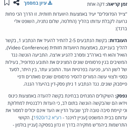
שתפו ע
שמו
עיון במסמך
זמן קריאה:
דקה אחת
"צייד הפדופלים" יעיד באמצעות היוועדות חזותית. זו הדרך הכי פחות
גרועה לקבלת עדותו בהליך (החלטה, שלום נתניה, השופט אלי
ברנד):
העובדות:
בקשת הנתבעים 2-5 להתיר להעיד את הנתבע 1, בקשר
להליך בעניינם, באמצעות היוועדות חזותית (Video Conference),
הואיל והוא חי בארה"ב ומסרב להגיע ארצה. התביעה הוגשה נגד
המשיבים בגין פרסומים שונים המציגים את התובע כפדופיל, בעילות
של לשון הרע, פגיעה בפרטיות ועוד. התובע עתר, בין היתר, לסעד
כספי ולצווי עשה המורים להסיר פרסומים שונים מאתרים ודפי
פייסבוק שונים. נגד הנתבע 1 ניתן פסק-דין בהיעדר הגנה.
נפסק:
השיקולים המנחים בבחינת בקשה להעדה באמצעות כינוס
וידאו הם שהבקשה הוגשה בתום לב, כי העדות רלבנטית למחלוקת
וכי קיימת סיבה טובה לכך שבעל הדין או העד אינם יכולים למסור את
עדותם בבית המשפט [עניין לוינגר -
רע"א 1920/12
]. הקושי
התרשמות ביהמ"ש מחקירה בדרך זו נדון בפסיקה [עניין בולפון -