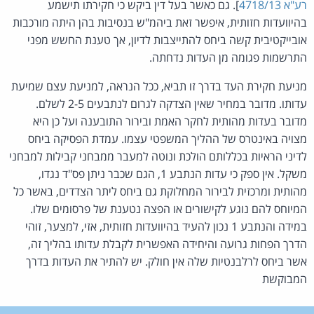
רע"א 4718/13
]. גם כאשר בעל דין ביקש כי חקירתו תישמע
בהיוועדות חזותית, איפשר זאת ביהמ"ש בנסיבות בהן היתה מורכבות
אובייקטיבית קשה ביחס להתייצבות לדיון, אך טענת החשש מפני
התרשמות פגומה מן העדות נדחתה.
מניעת חקירת העד בדרך זו תביא, ככל הנראה, למניעת עצם שמיעת
עדותו. מדובר במחיר שאין הצדקה לגרום לנתבעים 2-5 לשלם.
מדובר בעדות מהותית לחקר האמת ובירור התובענה ועל כן היא
מצויה באינטרס של ההליך המשפטי עצמו. עמדת הפסיקה ביחס
לדיני הראיות בכללותם הולכת ונוטה למעבר ממבחני קבילות למבחני
משקל. אין ספק כי עדות הנתבע 1, הגם שכבר ניתן פס"ד נגדו,
מהותית ומרכזית לבירור המחלוקת גם ביחס ליתר הצדדים, באשר כל
המיוחס להם נוגע לקישורים או הפצה נטענת של פרסומים שלו.
במידה והנתבע 1 נכון להעיד בהיוועדות חזותית, אזי, למצער, זוהי
הדרך הפחות גרועה והיחידה האפשרית לקבלת עדותו בהליך זה,
אשר ביחס לרלבנטיות שלה אין חולק. יש להתיר את העדות בדרך
המבוקשת